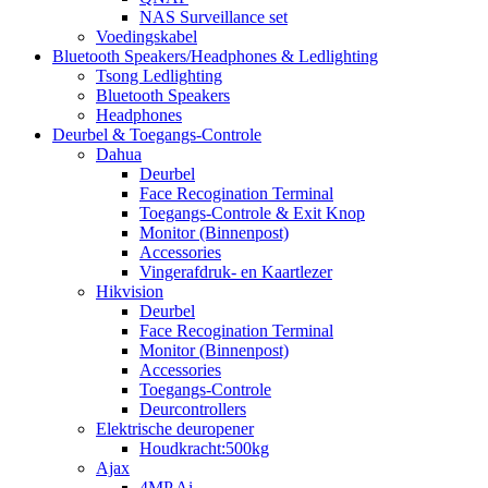
NAS Surveillance set
Voedingskabel
Bluetooth Speakers/Headphones & Ledlighting
Tsong Ledlighting
Bluetooth Speakers
Headphones
Deurbel & Toegangs-Controle
Dahua
Deurbel
Face Recogination Terminal
Toegangs-Controle & Exit Knop
Monitor (Binnenpost)
Accessories
Vingerafdruk- en Kaartlezer
Hikvision
Deurbel
Face Recogination Terminal
Monitor (Binnenpost)
Accessories
Toegangs-Controle
Deurcontrollers
Elektrische deuropener
Houdkracht:500kg
Ajax
4MP Ai