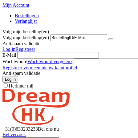
Mijn Account
Bestellingen
Verlanglijst
Volg mijn bestelling(en)
Volg mijn bestelling(en)
Anti-spam validatie
Log in
Registreer
E-Mail
Wachtwoord
Wachtwoord vergeten?
Registreer voor een nieuw klantprofiel
Anti-spam validatie
Log in
Herinner mij
+31(0)6
33233233
Bel ons nu
Bel verzoek