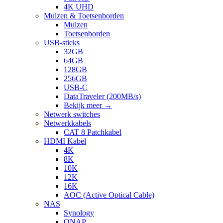
4K UHD
Muizen & Toetsenborden
Muizen
Toetsenborden
USB-sticks
32GB
64GB
128GB
256GB
USB-C
DataTraveler (200MB/s)
Bekijk meer
→
Netwerk switches
Netwerkkabels
CAT 8 Patchkabel
HDMI Kabel
4K
8K
10K
12K
16K
AOC (Active Optical Cable)
NAS
Synology
QNAP