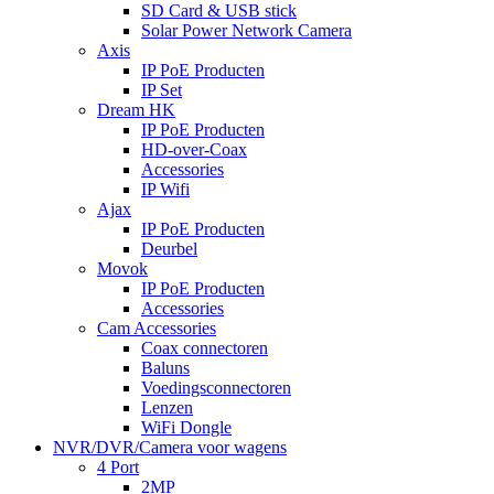
SD Card & USB stick
Solar Power Network Camera
Axis
IP PoE Producten
IP Set
Dream HK
IP PoE Producten
HD-over-Coax
Accessories
IP Wifi
Ajax
IP PoE Producten
Deurbel
Movok
IP PoE Producten
Accessories
Cam Accessories
Coax connectoren
Baluns
Voedingsconnectoren
Lenzen
WiFi Dongle
NVR/DVR/Camera voor wagens
4 Port
2MP