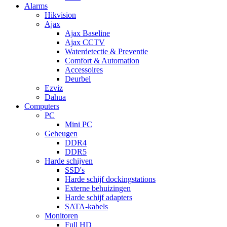
Alarms
Hikvision
Ajax
Ajax Baseline
Ajax CCTV
Waterdetectie & Preventie
Comfort & Automation
Accessoires
Deurbel
Ezviz
Dahua
Computers
PC
Mini PC
Geheugen
DDR4
DDR5
Harde schijven
SSD's
Harde schijf dockingstations
Externe behuizingen
Harde schijf adapters
SATA-kabels
Monitoren
Full HD