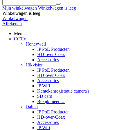
Mijn winkelwagen
Winkelwagen is leeg
Winkelwagen is leeg
Winkelwagen
Afrekenen
Menu
CCTV
Honeywell
IP PoE Producten
HD-over-Coax
Accessories
Hikvision
IP PoE Producten
HD-over-Coax
Accessories
IP Wifi
Kentekenregistratie camera's
SD card
Bekijk meer
→
Dahua
IP PoE Producten
HD-over-Coax
Accessories
IP Wifi