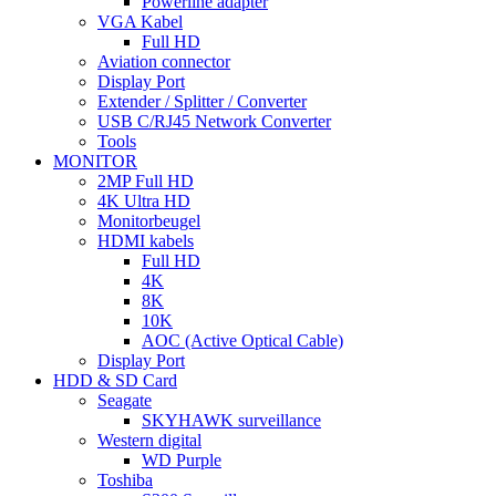
Powerline adapter
VGA Kabel
Full HD
Aviation connector
Display Port
Extender / Splitter / Converter
USB C/RJ45 Network Converter
Tools
MONITOR
2MP Full HD
4K Ultra HD
Monitorbeugel
HDMI kabels
Full HD
4K
8K
10K
AOC (Active Optical Cable)
Display Port
HDD & SD Card
Seagate
SKYHAWK surveillance
Western digital
WD Purple
Toshiba