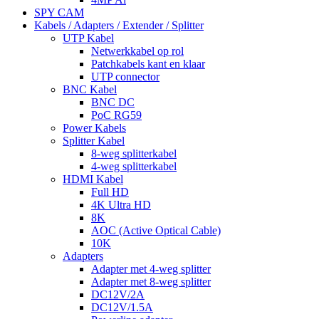
SPY CAM
Kabels / Adapters / Extender / Splitter
UTP Kabel
Netwerkkabel op rol
Patchkabels kant en klaar
UTP connector
BNC Kabel
BNC DC
PoC RG59
Power Kabels
Splitter Kabel
8-weg splitterkabel
4-weg splitterkabel
HDMI Kabel
Full HD
4K Ultra HD
8K
AOC (Active Optical Cable)
10K
Adapters
Adapter met 4-weg splitter
Adapter met 8-weg splitter
DC12V/2A
DC12V/1.5A