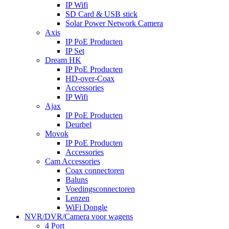
IP Wifi
SD Card & USB stick
Solar Power Network Camera
Axis
IP PoE Producten
IP Set
Dream HK
IP PoE Producten
HD-over-Coax
Accessories
IP Wifi
Ajax
IP PoE Producten
Deurbel
Movok
IP PoE Producten
Accessories
Cam Accessories
Coax connectoren
Baluns
Voedingsconnectoren
Lenzen
WiFi Dongle
NVR/DVR/Camera voor wagens
4 Port