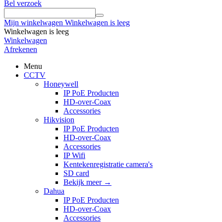
Bel verzoek
Mijn winkelwagen
Winkelwagen is leeg
Winkelwagen is leeg
Winkelwagen
Afrekenen
Menu
CCTV
Honeywell
IP PoE Producten
HD-over-Coax
Accessories
Hikvision
IP PoE Producten
HD-over-Coax
Accessories
IP Wifi
Kentekenregistratie camera's
SD card
Bekijk meer
→
Dahua
IP PoE Producten
HD-over-Coax
Accessories