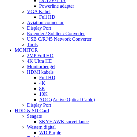
DC12V/1.5A
Powerline adapter
VGA Kabel
Full HD
Aviation connector
Display Port
Extender / Splitter / Converter
USB C/RJ45 Network Converter
Tools
MONITOR
2MP Full HD
4K Ultra HD
Monitorbeugel
HDMI kabels
Full HD
4K
8K
10K
AOC (Active Optical Cable)
Display Port
HDD & SD Card
Seagate
SKYHAWK surveillance
Western digital
WD Purple