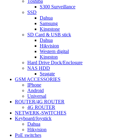
Toshiba
S300 Surveillance
SSD
Dahua
Samsung
Kingstone
SD Card & USB stick
Dahua
Hikvision
Western digital
Kingston
Hard Drive Dock/Enclosure
NAS HDD
Seagate
GSM ACCESSORIES
IPhone
Android
Universal
ROUTER/4G ROUTER
4G ROUTER
NETWERK-SWITCHES
Keyboard/Joystick
Dahua
Hikvision
PoE switches