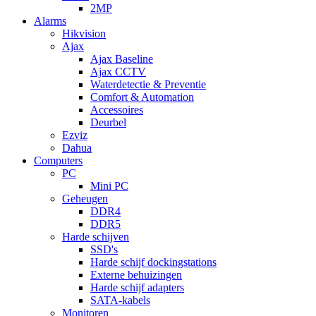
2MP
Alarms
Hikvision
Ajax
Ajax Baseline
Ajax CCTV
Waterdetectie & Preventie
Comfort & Automation
Accessoires
Deurbel
Ezviz
Dahua
Computers
PC
Mini PC
Geheugen
DDR4
DDR5
Harde schijven
SSD's
Harde schijf dockingstations
Externe behuizingen
Harde schijf adapters
SATA-kabels
Monitoren