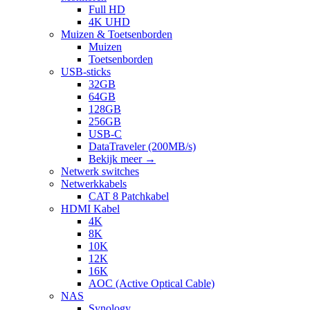
Full HD
4K UHD
Muizen & Toetsenborden
Muizen
Toetsenborden
USB-sticks
32GB
64GB
128GB
256GB
USB-C
DataTraveler (200MB/s)
Bekijk meer
→
Netwerk switches
Netwerkkabels
CAT 8 Patchkabel
HDMI Kabel
4K
8K
10K
12K
16K
AOC (Active Optical Cable)
NAS
Synology