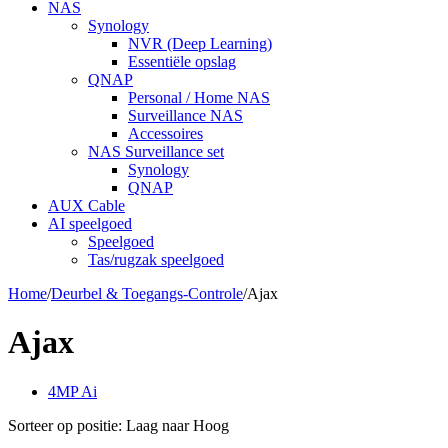
NAS
Synology
NVR (Deep Learning)
Essentiële opslag
QNAP
Personal / Home NAS
Surveillance NAS
Accessoires
NAS Surveillance set
Synology
QNAP
AUX Cable
AI speelgoed
Speelgoed
Tas/rugzak speelgoed
Home
/
Deurbel & Toegangs-Controle
/
Ajax
Ajax
4MP Ai
Sorteer op positie: Laag naar Hoog