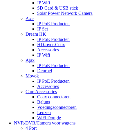
IP Wifi
SD Card & USB stick
Solar Power Network Camera
Axis
IP PoE Producten
IP Set
Dream HK
IP PoE Producten
HD-over-Coax
Accessories
IP Wifi
Ajax
IP PoE Producten
Deurbel
Movok
IP PoE Producten
Accessories
Cam Accessories
Coax connectoren
Baluns
Voedingsconnectoren
Lenzen
WiFi Dongle
NVR/DVR/Camera voor wagens
4 Port