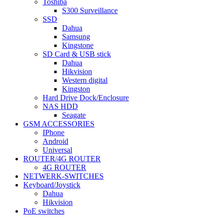
Toshiba
S300 Surveillance
SSD
Dahua
Samsung
Kingstone
SD Card & USB stick
Dahua
Hikvision
Western digital
Kingston
Hard Drive Dock/Enclosure
NAS HDD
Seagate
GSM ACCESSORIES
IPhone
Android
Universal
ROUTER/4G ROUTER
4G ROUTER
NETWERK-SWITCHES
Keyboard/Joystick
Dahua
Hikvision
PoE switches