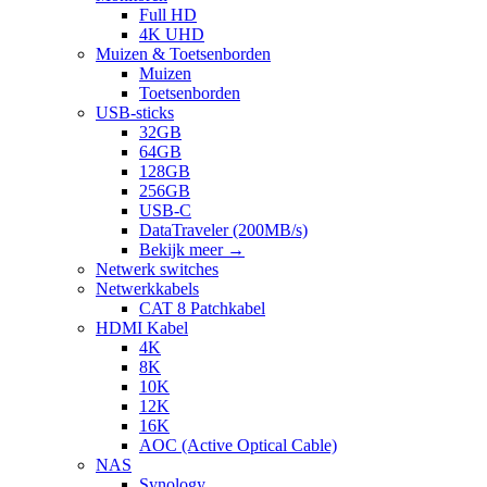
Full HD
4K UHD
Muizen & Toetsenborden
Muizen
Toetsenborden
USB-sticks
32GB
64GB
128GB
256GB
USB-C
DataTraveler (200MB/s)
Bekijk meer
→
Netwerk switches
Netwerkkabels
CAT 8 Patchkabel
HDMI Kabel
4K
8K
10K
12K
16K
AOC (Active Optical Cable)
NAS
Synology