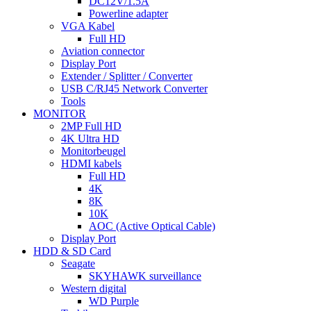
DC12V/1.5A
Powerline adapter
VGA Kabel
Full HD
Aviation connector
Display Port
Extender / Splitter / Converter
USB C/RJ45 Network Converter
Tools
MONITOR
2MP Full HD
4K Ultra HD
Monitorbeugel
HDMI kabels
Full HD
4K
8K
10K
AOC (Active Optical Cable)
Display Port
HDD & SD Card
Seagate
SKYHAWK surveillance
Western digital
WD Purple