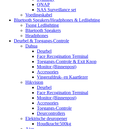
QNAP
NAS Surveillance set
Voedingskabel
Bluetooth Speakers/Headphones & Ledlighting
Tsong Ledlighting
Bluetooth Speakers
Headphones
Deurbel & Toegangs-Controle
Dahua
Deurbel
Face Recogination Terminal
Toegangs-Controle & Exit Knop
Monitor (Binnenpost)
Accessories
Vingerafdruk- en Kaartlezer
Hikvision
Deurbel
Face Recogination Terminal
Monitor (Binnenpost)
Accessories
Toegangs-Controle
Deurcontrollers
Elektrische deuropener
Houdkracht:500kg
Ajax