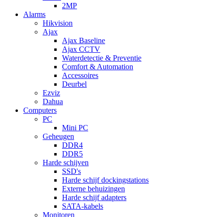
2MP
Alarms
Hikvision
Ajax
Ajax Baseline
Ajax CCTV
Waterdetectie & Preventie
Comfort & Automation
Accessoires
Deurbel
Ezviz
Dahua
Computers
PC
Mini PC
Geheugen
DDR4
DDR5
Harde schijven
SSD's
Harde schijf dockingstations
Externe behuizingen
Harde schijf adapters
SATA-kabels
Monitoren