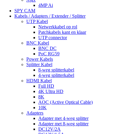
4MP Ai
SPY CAM
Kabels / Adapters / Extender / Splitter
UTP Kabel
Netwerkkabel op rol
Patchkabels kant en klaar
UTP connector
BNC Kabel
BNC DC
PoC RG59
Power Kabels
Splitter Kabel
8-weg splitterkabel
4-weg splitterkabel
HDMI Kabel
Full HD
4K Ultra HD
8K
AOC (Active Optical Cable)
10K
Adapters
Adapter met 4-weg splitter
Adapter met 8-weg splitter
DC12V/2A