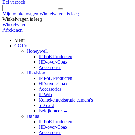
Bel verzoek
Mijn winkelwagen
Winkelwagen is leeg
Winkelwagen is leeg
Winkelwagen
Afrekenen
Menu
CCTV
Honeywell
IP PoE Producten
HD-over-Coax
Accessories
Hikvision
IP PoE Producten
HD-over-Coax
Accessories
IP Wifi
Kentekenregistratie camera's
SD card
Bekijk meer
→
Dahua
IP PoE Producten
HD-over-Coax
Accessories