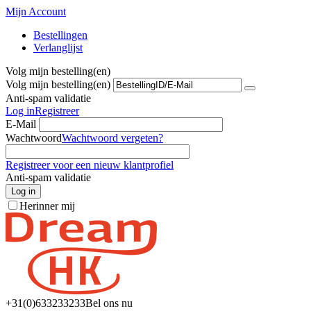
Mijn Account
Bestellingen
Verlanglijst
Volg mijn bestelling(en)
Volg mijn bestelling(en)
Anti-spam validatie
Log in
Registreer
E-Mail
Wachtwoord
Wachtwoord vergeten?
Registreer voor een nieuw klantprofiel
Anti-spam validatie
Log in
Herinner mij
+31(0)6
33233233
Bel ons nu