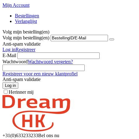
Mijn Account
Bestellingen
Verlanglijst
Volg mijn bestelling(en)
Volg mijn bestelling(en)
Anti-spam validatie
Log in
Registreer
E-Mail
Wachtwoord
Wachtwoord vergeten?
Registreer voor een nieuw klantprofiel
Anti-spam validatie
Log in
Herinner mij
+31(0)6
33233233
Bel ons nu