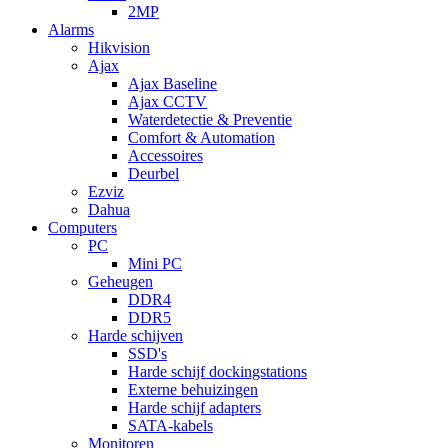
2MP
Alarms
Hikvision
Ajax
Ajax Baseline
Ajax CCTV
Waterdetectie & Preventie
Comfort & Automation
Accessoires
Deurbel
Ezviz
Dahua
Computers
PC
Mini PC
Geheugen
DDR4
DDR5
Harde schijven
SSD's
Harde schijf dockingstations
Externe behuizingen
Harde schijf adapters
SATA-kabels
Monitoren