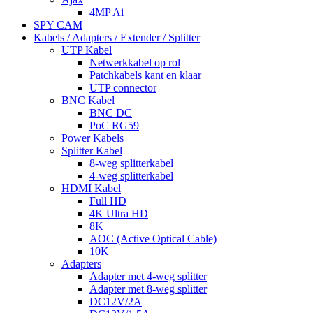
4MP Ai
SPY CAM
Kabels / Adapters / Extender / Splitter
UTP Kabel
Netwerkkabel op rol
Patchkabels kant en klaar
UTP connector
BNC Kabel
BNC DC
PoC RG59
Power Kabels
Splitter Kabel
8-weg splitterkabel
4-weg splitterkabel
HDMI Kabel
Full HD
4K Ultra HD
8K
AOC (Active Optical Cable)
10K
Adapters
Adapter met 4-weg splitter
Adapter met 8-weg splitter
DC12V/2A