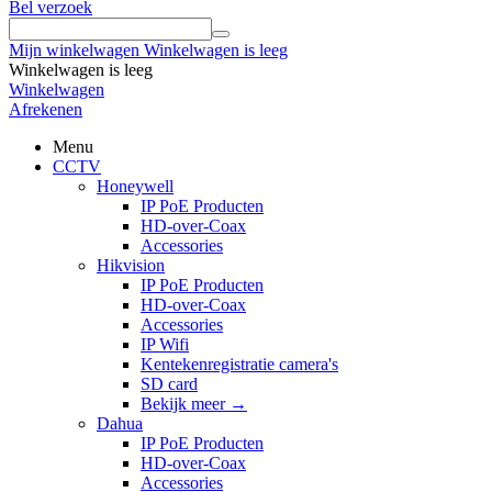
Bel verzoek
Mijn winkelwagen
Winkelwagen is leeg
Winkelwagen is leeg
Winkelwagen
Afrekenen
Menu
CCTV
Honeywell
IP PoE Producten
HD-over-Coax
Accessories
Hikvision
IP PoE Producten
HD-over-Coax
Accessories
IP Wifi
Kentekenregistratie camera's
SD card
Bekijk meer
→
Dahua
IP PoE Producten
HD-over-Coax
Accessories