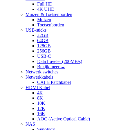
Full HD
4K UHD
Muizen & Toetsenborden
Muizen
Toetsenborden
USB-sticks
32GB
64GB
128GB
256GB
USB-C
DataTraveler (200MB/s)
Bekijk meer
→
Netwerk switches
Netwerkkabels
CAT 8 Patchkabel
HDMI Kabel
4K
8K
10K
12K
16K
AOC (Active Optical Cable)
NAS
Synology