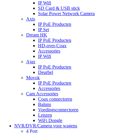
IP Wifi
SD Card & USB stick
Solar Power Network Camera
Axis
IP PoE Producten
IP Set
Dream HK
IP PoE Producten
HD-over-Coax
Accessories
IP Wifi
Ajax
IP PoE Producten
Deurbel
Movok
IP PoE Producten
Accessories
Cam Accessories
Coax connectoren
Baluns
Voedingsconnectoren
Lenzen
WiFi Dongle
NVR/DVR/Camera voor wagens
4 Port