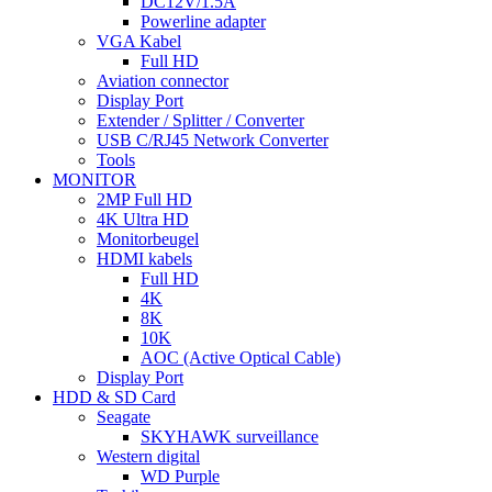
DC12V/1.5A
Powerline adapter
VGA Kabel
Full HD
Aviation connector
Display Port
Extender / Splitter / Converter
USB C/RJ45 Network Converter
Tools
MONITOR
2MP Full HD
4K Ultra HD
Monitorbeugel
HDMI kabels
Full HD
4K
8K
10K
AOC (Active Optical Cable)
Display Port
HDD & SD Card
Seagate
SKYHAWK surveillance
Western digital
WD Purple