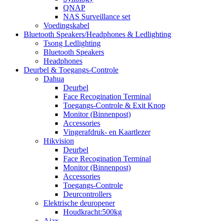
QNAP
NAS Surveillance set
Voedingskabel
Bluetooth Speakers/Headphones & Ledlighting
Tsong Ledlighting
Bluetooth Speakers
Headphones
Deurbel & Toegangs-Controle
Dahua
Deurbel
Face Recogination Terminal
Toegangs-Controle & Exit Knop
Monitor (Binnenpost)
Accessories
Vingerafdruk- en Kaartlezer
Hikvision
Deurbel
Face Recogination Terminal
Monitor (Binnenpost)
Accessories
Toegangs-Controle
Deurcontrollers
Elektrische deuropener
Houdkracht:500kg
Ajax