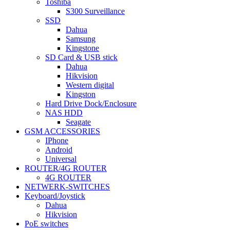
Toshiba
S300 Surveillance
SSD
Dahua
Samsung
Kingstone
SD Card & USB stick
Dahua
Hikvision
Western digital
Kingston
Hard Drive Dock/Enclosure
NAS HDD
Seagate
GSM ACCESSORIES
IPhone
Android
Universal
ROUTER/4G ROUTER
4G ROUTER
NETWERK-SWITCHES
Keyboard/Joystick
Dahua
Hikvision
PoE switches