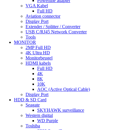
Powerline adapter
VGA Kabel
Full HD
Aviation connector
Display Port
Extender / Splitter / Converter
USB C/RJ45 Network Converter
Tools
MONITOR
2MP Full HD
4K Ultra HD
Monitorbeugel
HDMI kabels
Full HD
4K
8K
10K
AOC (Active Optical Cable)
Display Port
HDD & SD Card
Seagate
SKYHAWK surveillance
Western digital
WD Purple
Toshiba