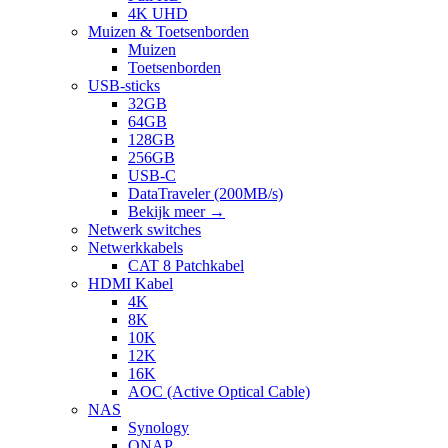
4K UHD
Muizen & Toetsenborden
Muizen
Toetsenborden
USB-sticks
32GB
64GB
128GB
256GB
USB-C
DataTraveler (200MB/s)
Bekijk meer
→
Netwerk switches
Netwerkkabels
CAT 8 Patchkabel
HDMI Kabel
4K
8K
10K
12K
16K
AOC (Active Optical Cable)
NAS
Synology
QNAP