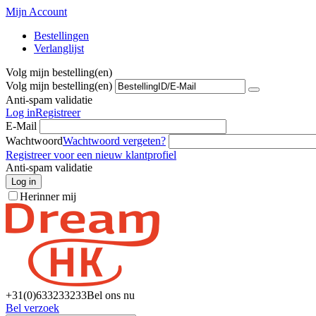
Mijn Account
Bestellingen
Verlanglijst
Volg mijn bestelling(en)
Volg mijn bestelling(en)
Anti-spam validatie
Log in
Registreer
E-Mail
Wachtwoord
Wachtwoord vergeten?
Registreer voor een nieuw klantprofiel
Anti-spam validatie
Log in
Herinner mij
+31(0)6
33233233
Bel ons nu
Bel verzoek