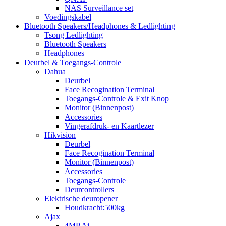
NAS Surveillance set
Voedingskabel
Bluetooth Speakers/Headphones & Ledlighting
Tsong Ledlighting
Bluetooth Speakers
Headphones
Deurbel & Toegangs-Controle
Dahua
Deurbel
Face Recogination Terminal
Toegangs-Controle & Exit Knop
Monitor (Binnenpost)
Accessories
Vingerafdruk- en Kaartlezer
Hikvision
Deurbel
Face Recogination Terminal
Monitor (Binnenpost)
Accessories
Toegangs-Controle
Deurcontrollers
Elektrische deuropener
Houdkracht:500kg
Ajax
4MP Ai