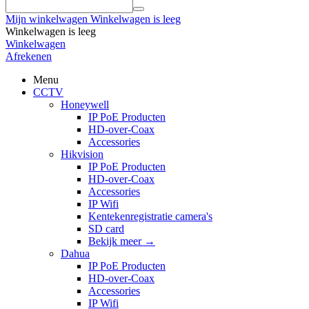
Mijn winkelwagen
Winkelwagen is leeg
Winkelwagen is leeg
Winkelwagen
Afrekenen
Menu
CCTV
Honeywell
IP PoE Producten
HD-over-Coax
Accessories
Hikvision
IP PoE Producten
HD-over-Coax
Accessories
IP Wifi
Kentekenregistratie camera's
SD card
Bekijk meer
→
Dahua
IP PoE Producten
HD-over-Coax
Accessories
IP Wifi