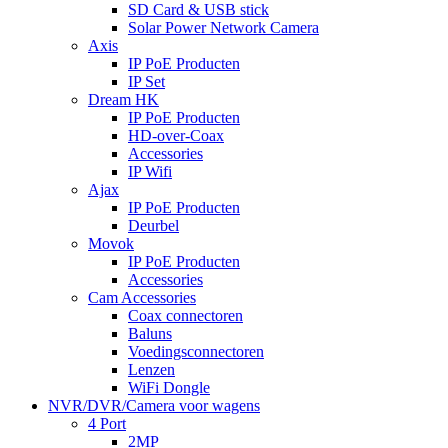
SD Card & USB stick
Solar Power Network Camera
Axis
IP PoE Producten
IP Set
Dream HK
IP PoE Producten
HD-over-Coax
Accessories
IP Wifi
Ajax
IP PoE Producten
Deurbel
Movok
IP PoE Producten
Accessories
Cam Accessories
Coax connectoren
Baluns
Voedingsconnectoren
Lenzen
WiFi Dongle
NVR/DVR/Camera voor wagens
4 Port
2MP