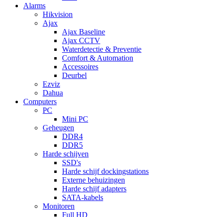
Alarms
Hikvision
Ajax
Ajax Baseline
Ajax CCTV
Waterdetectie & Preventie
Comfort & Automation
Accessoires
Deurbel
Ezviz
Dahua
Computers
PC
Mini PC
Geheugen
DDR4
DDR5
Harde schijven
SSD's
Harde schijf dockingstations
Externe behuizingen
Harde schijf adapters
SATA-kabels
Monitoren
Full HD