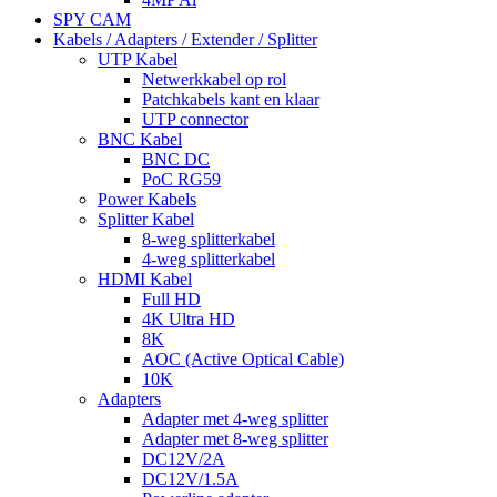
SPY CAM
Kabels / Adapters / Extender / Splitter
UTP Kabel
Netwerkkabel op rol
Patchkabels kant en klaar
UTP connector
BNC Kabel
BNC DC
PoC RG59
Power Kabels
Splitter Kabel
8-weg splitterkabel
4-weg splitterkabel
HDMI Kabel
Full HD
4K Ultra HD
8K
AOC (Active Optical Cable)
10K
Adapters
Adapter met 4-weg splitter
Adapter met 8-weg splitter
DC12V/2A
DC12V/1.5A