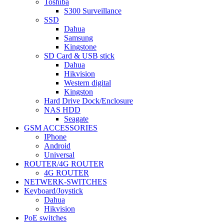
Toshiba
S300 Surveillance
SSD
Dahua
Samsung
Kingstone
SD Card & USB stick
Dahua
Hikvision
Western digital
Kingston
Hard Drive Dock/Enclosure
NAS HDD
Seagate
GSM ACCESSORIES
IPhone
Android
Universal
ROUTER/4G ROUTER
4G ROUTER
NETWERK-SWITCHES
Keyboard/Joystick
Dahua
Hikvision
PoE switches