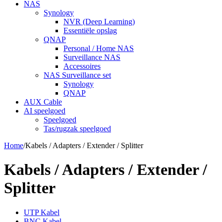
NAS
Synology
NVR (Deep Learning)
Essentiële opslag
QNAP
Personal / Home NAS
Surveillance NAS
Accessoires
NAS Surveillance set
Synology
QNAP
AUX Cable
AI speelgoed
Speelgoed
Tas/rugzak speelgoed
Home
/
Kabels / Adapters / Extender / Splitter
Kabels / Adapters / Extender /
Splitter
UTP Kabel
BNC Kabel