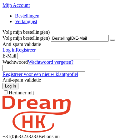
Mijn Account
Bestellingen
Verlanglijst
Volg mijn bestelling(en)
Volg mijn bestelling(en)
Anti-spam validatie
Log in
Registreer
E-Mail
Wachtwoord
Wachtwoord vergeten?
Registreer voor een nieuw klantprofiel
Anti-spam validatie
Log in
Herinner mij
+31(0)6
33233233
Bel ons nu