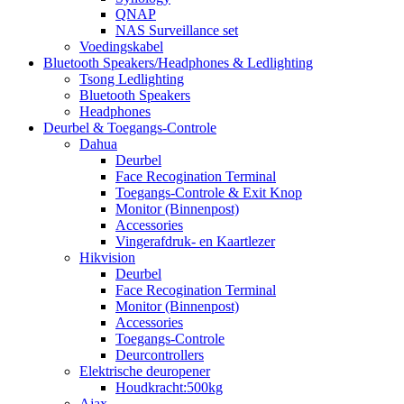
QNAP
NAS Surveillance set
Voedingskabel
Bluetooth Speakers/Headphones & Ledlighting
Tsong Ledlighting
Bluetooth Speakers
Headphones
Deurbel & Toegangs-Controle
Dahua
Deurbel
Face Recogination Terminal
Toegangs-Controle & Exit Knop
Monitor (Binnenpost)
Accessories
Vingerafdruk- en Kaartlezer
Hikvision
Deurbel
Face Recogination Terminal
Monitor (Binnenpost)
Accessories
Toegangs-Controle
Deurcontrollers
Elektrische deuropener
Houdkracht:500kg
Ajax