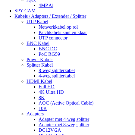
4MP Ai
SPY CAM
Kabels / Adapters / Extender / Splitter
UTP Kabel
Netwerkkabel op rol
Patchkabels kant en klaar
UTP connector
BNC Kabel
BNC DC
PoC RG59
Power Kabels
Splitter Kabel
8-weg splitterkabel
4-weg splitterkabel
HDMI Kabel
Full HD
4K Ultra HD
8K
AOC (Active Optical Cable)
10K
Adapters
Adapter met 4-weg splitter
Adapter met 8-weg splitter
DC12V/2A