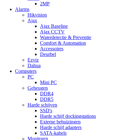
2MP
Alarms
Hikvision
Ajax
Ajax Baseline
Ajax CCTV
Waterdetectie & Preventie
Comfort & Automation
Accessoires
Deurbel
Ezviz
Dahua
Computers
PC
Mini PC
Geheugen
DDR4
DDR5
Harde schijven
SSD's
Harde schijf dockingstations
Externe behuizingen
Harde schijf adapters
SATA-kabels
Monitoren