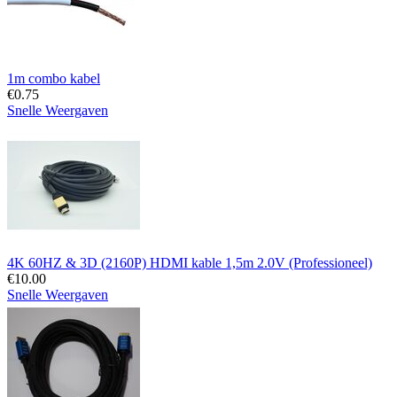
1m combo kabel
€
0.75
Snelle Weergaven
4K 60HZ & 3D (2160P) HDMI kable 1,5m 2.0V (Professioneel)
€
10.00
Snelle Weergaven