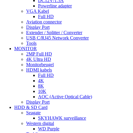
DC12V/1.5A
Powerline adapter
VGA Kabel
Full HD
Aviation connector
Display Port
Extender / Splitter / Converter
USB C/RJ45 Network Converter
Tools
MONITOR
2MP Full HD
4K Ultra HD
Monitorbeugel
HDMI kabels
Full HD
4K
8K
10K
AOC (Active Optical Cable)
Display Port
HDD & SD Card
Seagate
SKYHAWK surveillance
Western digital
WD Purple