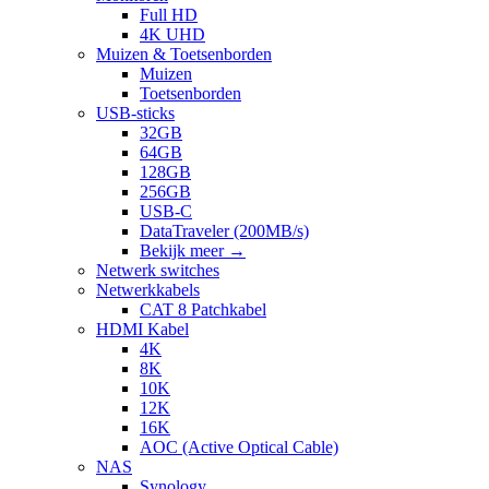
Full HD
4K UHD
Muizen & Toetsenborden
Muizen
Toetsenborden
USB-sticks
32GB
64GB
128GB
256GB
USB-C
DataTraveler (200MB/s)
Bekijk meer
→
Netwerk switches
Netwerkkabels
CAT 8 Patchkabel
HDMI Kabel
4K
8K
10K
12K
16K
AOC (Active Optical Cable)
NAS
Synology