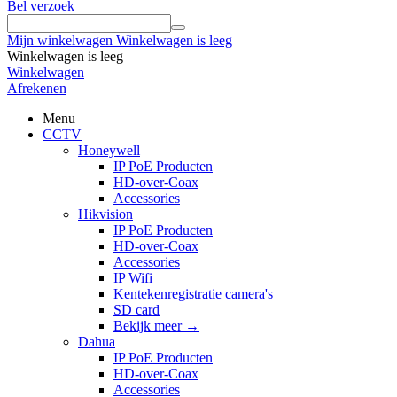
Bel verzoek
Mijn winkelwagen
Winkelwagen is leeg
Winkelwagen is leeg
Winkelwagen
Afrekenen
Menu
CCTV
Honeywell
IP PoE Producten
HD-over-Coax
Accessories
Hikvision
IP PoE Producten
HD-over-Coax
Accessories
IP Wifi
Kentekenregistratie camera's
SD card
Bekijk meer
→
Dahua
IP PoE Producten
HD-over-Coax
Accessories