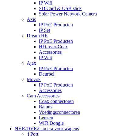
IP Wifi
SD Card & USB stick
Solar Power Network Camera
Axis
IP PoE Producten
IP Set
Dream HK
IP PoE Producten
HD-over-Coax
Accessories
IP Wifi
Ajax
IP PoE Producten
Deurbel
Movok
IP PoE Producten
Accessories
Cam Accessories
Coax connectoren
Baluns
Voedingsconnectoren
Lenzen
WiFi Dongle
NVR/DVR/Camera voor wagens
4 Port