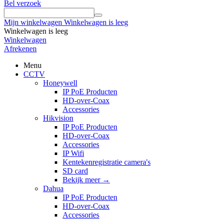
Bel verzoek
Mijn winkelwagen
Winkelwagen is leeg
Winkelwagen is leeg
Winkelwagen
Afrekenen
Menu
CCTV
Honeywell
IP PoE Producten
HD-over-Coax
Accessories
Hikvision
IP PoE Producten
HD-over-Coax
Accessories
IP Wifi
Kentekenregistratie camera's
SD card
Bekijk meer
→
Dahua
IP PoE Producten
HD-over-Coax
Accessories