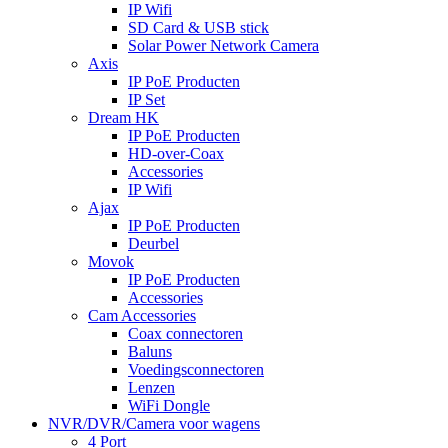
IP Wifi
SD Card & USB stick
Solar Power Network Camera
Axis
IP PoE Producten
IP Set
Dream HK
IP PoE Producten
HD-over-Coax
Accessories
IP Wifi
Ajax
IP PoE Producten
Deurbel
Movok
IP PoE Producten
Accessories
Cam Accessories
Coax connectoren
Baluns
Voedingsconnectoren
Lenzen
WiFi Dongle
NVR/DVR/Camera voor wagens
4 Port