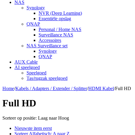
NAS
Synology
NVR (Deep Learning)
Essentiële opslag
QNAP
Personal / Home NAS
Surveillance NAS
Accessoires
NAS Surveillance set
Synology
QNAP
AUX Cable
AI speelgoed
Speelgoed
Tas/rugzak speelgoed
Home
/
Kabels / Adapters / Extender / Splitter
/
HDMI Kabel
/
Full HD
Full HD
Sorteer op positie: Laag naar Hoog
Nieuwste item eerst
Sorteer Alfabetisch: A naar Z