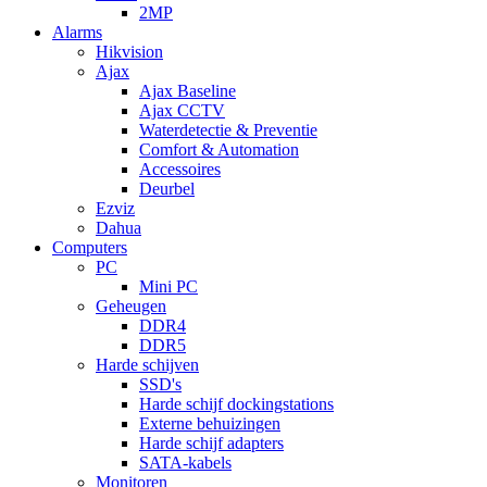
2MP
Alarms
Hikvision
Ajax
Ajax Baseline
Ajax CCTV
Waterdetectie & Preventie
Comfort & Automation
Accessoires
Deurbel
Ezviz
Dahua
Computers
PC
Mini PC
Geheugen
DDR4
DDR5
Harde schijven
SSD's
Harde schijf dockingstations
Externe behuizingen
Harde schijf adapters
SATA-kabels
Monitoren