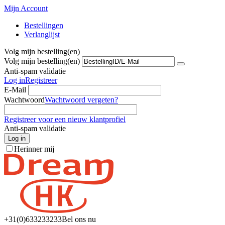
Mijn Account
Bestellingen
Verlanglijst
Volg mijn bestelling(en)
Volg mijn bestelling(en)
Anti-spam validatie
Log in
Registreer
E-Mail
Wachtwoord
Wachtwoord vergeten?
Registreer voor een nieuw klantprofiel
Anti-spam validatie
Log in
Herinner mij
+31(0)6
33233233
Bel ons nu