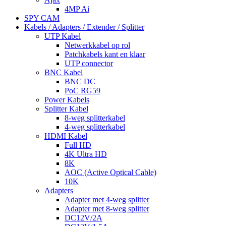
4MP Ai
SPY CAM
Kabels / Adapters / Extender / Splitter
UTP Kabel
Netwerkkabel op rol
Patchkabels kant en klaar
UTP connector
BNC Kabel
BNC DC
PoC RG59
Power Kabels
Splitter Kabel
8-weg splitterkabel
4-weg splitterkabel
HDMI Kabel
Full HD
4K Ultra HD
8K
AOC (Active Optical Cable)
10K
Adapters
Adapter met 4-weg splitter
Adapter met 8-weg splitter
DC12V/2A