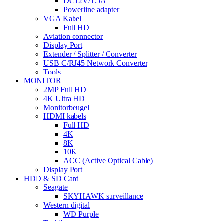
DC12V/1.5A
Powerline adapter
VGA Kabel
Full HD
Aviation connector
Display Port
Extender / Splitter / Converter
USB C/RJ45 Network Converter
Tools
MONITOR
2MP Full HD
4K Ultra HD
Monitorbeugel
HDMI kabels
Full HD
4K
8K
10K
AOC (Active Optical Cable)
Display Port
HDD & SD Card
Seagate
SKYHAWK surveillance
Western digital
WD Purple