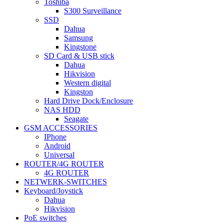
Toshiba
S300 Surveillance
SSD
Dahua
Samsung
Kingstone
SD Card & USB stick
Dahua
Hikvision
Western digital
Kingston
Hard Drive Dock/Enclosure
NAS HDD
Seagate
GSM ACCESSORIES
IPhone
Android
Universal
ROUTER/4G ROUTER
4G ROUTER
NETWERK-SWITCHES
Keyboard/Joystick
Dahua
Hikvision
PoE switches