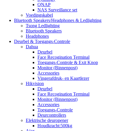
QNAP
NAS Surveillance set
Voedingskabel
Bluetooth Speakers/Headphones & Ledlighting
Tsong Ledlighting
Bluetooth Speakers
Headphones
Deurbel & Toegangs-Controle
Dahua
Deurbel
Face Recogination Terminal
Toegangs-Controle & Exit Knop
Monitor (Binnenpost)
Accessories
Vingerafdruk- en Kaartlezer
Hikvision
Deurbel
Face Recogination Terminal
Monitor (Binnenpost)
Accessories
Toegangs-Controle
Deurcontrollers
Elektrische deuropener
Houdkracht:500kg
Ajax