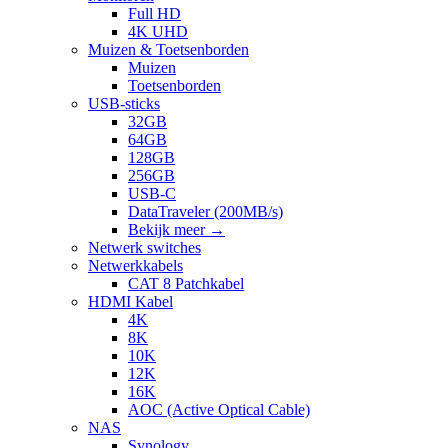
Full HD
4K UHD
Muizen & Toetsenborden
Muizen
Toetsenborden
USB-sticks
32GB
64GB
128GB
256GB
USB-C
DataTraveler (200MB/s)
Bekijk meer
→
Netwerk switches
Netwerkkabels
CAT 8 Patchkabel
HDMI Kabel
4K
8K
10K
12K
16K
AOC (Active Optical Cable)
NAS
Synology