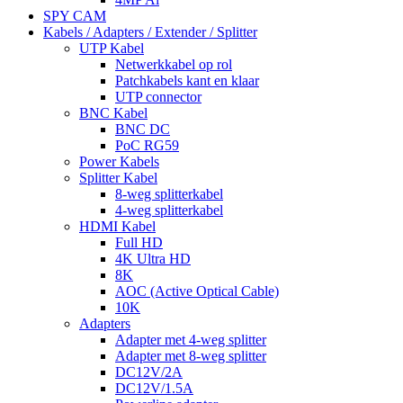
SPY CAM
Kabels / Adapters / Extender / Splitter
UTP Kabel
Netwerkkabel op rol
Patchkabels kant en klaar
UTP connector
BNC Kabel
BNC DC
PoC RG59
Power Kabels
Splitter Kabel
8-weg splitterkabel
4-weg splitterkabel
HDMI Kabel
Full HD
4K Ultra HD
8K
AOC (Active Optical Cable)
10K
Adapters
Adapter met 4-weg splitter
Adapter met 8-weg splitter
DC12V/2A
DC12V/1.5A