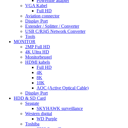
Powerline adapter
VGA Kabel
Full HD
Aviation connector
Display Port
Extender / Splitter / Converter
USB C/RJ45 Network Converter
Tools
MONITOR
2MP Full HD
4K Ultra HD
Monitorbeugel
HDMI kabels
Full HD
4K
8K
10K
AOC (Active Optical Cable)
Display Port
HDD & SD Card
Seagate
SKYHAWK surveillance
Western digital
WD Purple
Toshiba