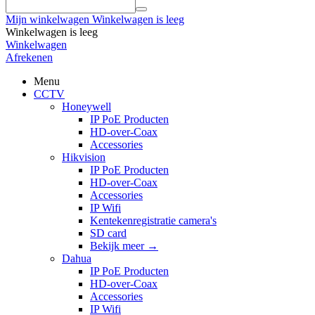
Mijn winkelwagen
Winkelwagen is leeg
Winkelwagen is leeg
Winkelwagen
Afrekenen
Menu
CCTV
Honeywell
IP PoE Producten
HD-over-Coax
Accessories
Hikvision
IP PoE Producten
HD-over-Coax
Accessories
IP Wifi
Kentekenregistratie camera's
SD card
Bekijk meer
→
Dahua
IP PoE Producten
HD-over-Coax
Accessories
IP Wifi