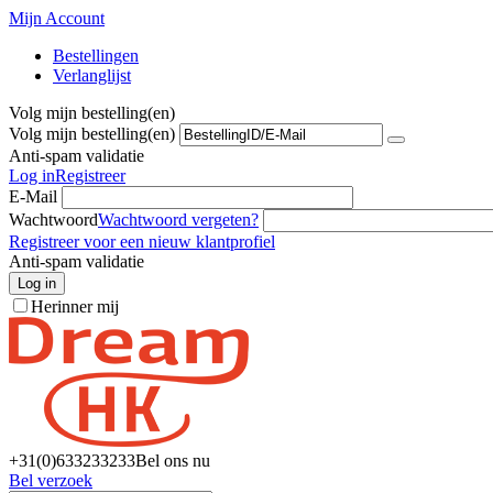
Mijn Account
Bestellingen
Verlanglijst
Volg mijn bestelling(en)
Volg mijn bestelling(en)
Anti-spam validatie
Log in
Registreer
E-Mail
Wachtwoord
Wachtwoord vergeten?
Registreer voor een nieuw klantprofiel
Anti-spam validatie
Log in
Herinner mij
+31(0)6
33233233
Bel ons nu
Bel verzoek