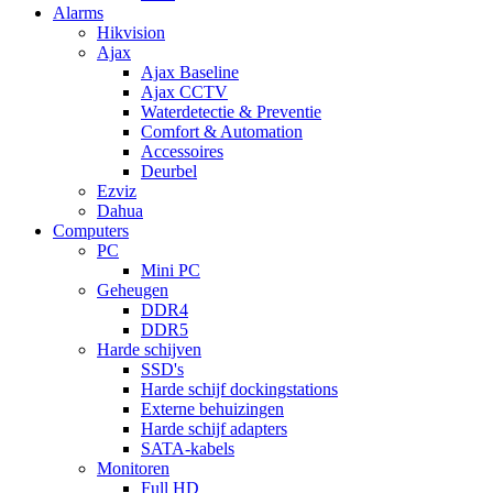
Alarms
Hikvision
Ajax
Ajax Baseline
Ajax CCTV
Waterdetectie & Preventie
Comfort & Automation
Accessoires
Deurbel
Ezviz
Dahua
Computers
PC
Mini PC
Geheugen
DDR4
DDR5
Harde schijven
SSD's
Harde schijf dockingstations
Externe behuizingen
Harde schijf adapters
SATA-kabels
Monitoren
Full HD