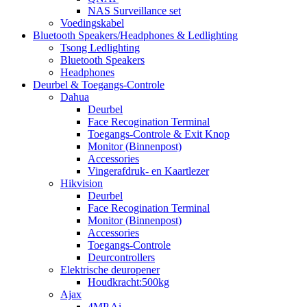
NAS Surveillance set
Voedingskabel
Bluetooth Speakers/Headphones & Ledlighting
Tsong Ledlighting
Bluetooth Speakers
Headphones
Deurbel & Toegangs-Controle
Dahua
Deurbel
Face Recogination Terminal
Toegangs-Controle & Exit Knop
Monitor (Binnenpost)
Accessories
Vingerafdruk- en Kaartlezer
Hikvision
Deurbel
Face Recogination Terminal
Monitor (Binnenpost)
Accessories
Toegangs-Controle
Deurcontrollers
Elektrische deuropener
Houdkracht:500kg
Ajax
4MP Ai