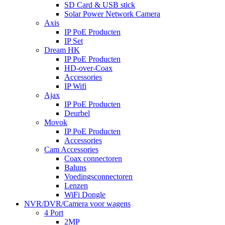
SD Card & USB stick
Solar Power Network Camera
Axis
IP PoE Producten
IP Set
Dream HK
IP PoE Producten
HD-over-Coax
Accessories
IP Wifi
Ajax
IP PoE Producten
Deurbel
Movok
IP PoE Producten
Accessories
Cam Accessories
Coax connectoren
Baluns
Voedingsconnectoren
Lenzen
WiFi Dongle
NVR/DVR/Camera voor wagens
4 Port
2MP