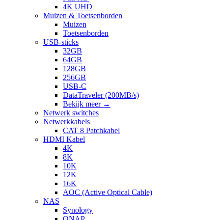
4K UHD
Muizen & Toetsenborden
Muizen
Toetsenborden
USB-sticks
32GB
64GB
128GB
256GB
USB-C
DataTraveler (200MB/s)
Bekijk meer
→
Netwerk switches
Netwerkkabels
CAT 8 Patchkabel
HDMI Kabel
4K
8K
10K
12K
16K
AOC (Active Optical Cable)
NAS
Synology
QNAP