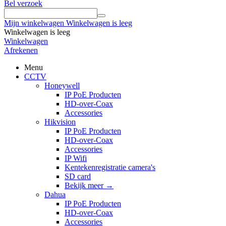
Bel verzoek
Mijn winkelwagen
Winkelwagen is leeg
Winkelwagen is leeg
Winkelwagen
Afrekenen
Menu
CCTV
Honeywell
IP PoE Producten
HD-over-Coax
Accessories
Hikvision
IP PoE Producten
HD-over-Coax
Accessories
IP Wifi
Kentekenregistratie camera's
SD card
Bekijk meer
→
Dahua
IP PoE Producten
HD-over-Coax
Accessories