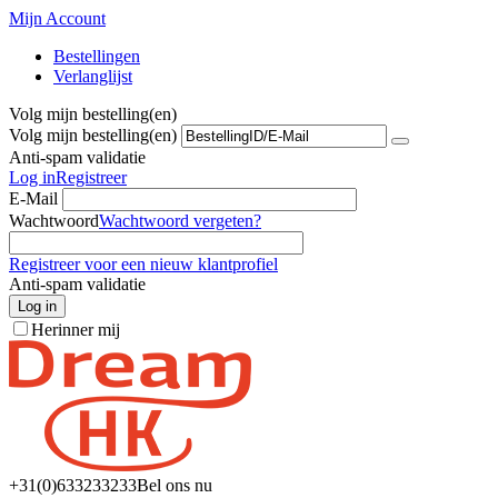
Mijn Account
Bestellingen
Verlanglijst
Volg mijn bestelling(en)
Volg mijn bestelling(en)
Anti-spam validatie
Log in
Registreer
E-Mail
Wachtwoord
Wachtwoord vergeten?
Registreer voor een nieuw klantprofiel
Anti-spam validatie
Log in
Herinner mij
+31(0)6
33233233
Bel ons nu