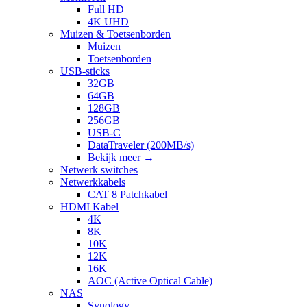
Full HD
4K UHD
Muizen & Toetsenborden
Muizen
Toetsenborden
USB-sticks
32GB
64GB
128GB
256GB
USB-C
DataTraveler (200MB/s)
Bekijk meer
→
Netwerk switches
Netwerkkabels
CAT 8 Patchkabel
HDMI Kabel
4K
8K
10K
12K
16K
AOC (Active Optical Cable)
NAS
Synology