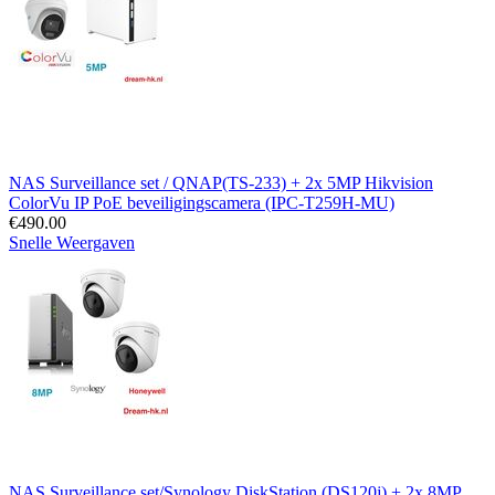
NAS Surveillance set / QNAP(TS-233) + 2x 5MP Hikvision
ColorVu IP PoE beveiligingscamera (IPC-T259H-MU)
€
490.00
Snelle Weergaven
NAS Surveillance set/Synology DiskStation (DS120j) + 2x 8MP