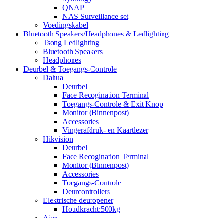
QNAP
NAS Surveillance set
Voedingskabel
Bluetooth Speakers/Headphones & Ledlighting
Tsong Ledlighting
Bluetooth Speakers
Headphones
Deurbel & Toegangs-Controle
Dahua
Deurbel
Face Recogination Terminal
Toegangs-Controle & Exit Knop
Monitor (Binnenpost)
Accessories
Vingerafdruk- en Kaartlezer
Hikvision
Deurbel
Face Recogination Terminal
Monitor (Binnenpost)
Accessories
Toegangs-Controle
Deurcontrollers
Elektrische deuropener
Houdkracht:500kg
Ajax