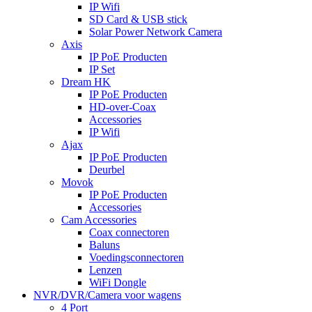
IP Wifi
SD Card & USB stick
Solar Power Network Camera
Axis
IP PoE Producten
IP Set
Dream HK
IP PoE Producten
HD-over-Coax
Accessories
IP Wifi
Ajax
IP PoE Producten
Deurbel
Movok
IP PoE Producten
Accessories
Cam Accessories
Coax connectoren
Baluns
Voedingsconnectoren
Lenzen
WiFi Dongle
NVR/DVR/Camera voor wagens
4 Port