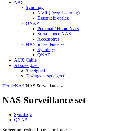
NAS
Synology
NVR (Deep Learning)
Essentiële opslag
QNAP
Personal / Home NAS
Surveillance NAS
Accessoires
NAS Surveillance set
Synology
QNAP
AUX Cable
AI speelgoed
Speelgoed
Tas/rugzak speelgoed
Home
/
NAS
/
NAS Surveillance set
NAS Surveillance set
Synology
QNAP
Sorteer op positie: Laag naar Hoog