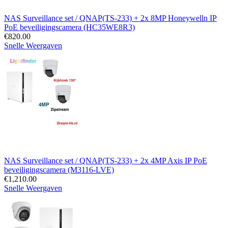
NAS Surveillance set / QNAP(TS-233) + 2x 8MP Honeywelln IP
PoE beveiligingscamera (HC35WE8R3)
€
820.00
Snelle Weergaven
NAS Surveillance set / QNAP(TS-233) + 2x 4MP Axis IP PoE
beveiligingscamera (M3116-LVE)
€
1,210.00
Snelle Weergaven