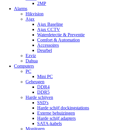
2MP
Alarms
Hikvision
Ajax
Ajax Baseline
Ajax CCTV
Waterdetectie & Preventie
Comfort & Automation
Accessoires
Deurbel
Ezviz
Dahua
Computers
PC
Mini PC
Geheugen
DDR4
DDR5
Harde schijven
SSD's
Harde schijf dockingstations
Externe behuizingen
Harde schijf adapters
SATA-kabels
Monitoren