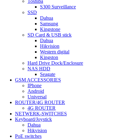
Toshiba
S300 Surveillance
SSD
Dahua
Samsung
Kingstone
SD Card & USB stick
Dahua
Hikvision
Western digital
Kingston
Hard Drive Dock/Enclosure
NAS HDD
Seagate
GSM ACCESSORIES
IPhone
Android
Universal
ROUTER/4G ROUTER
4G ROUTER
NETWERK-SWITCHES
Keyboard/Joystick
Dahua
Hikvision
PoE switches