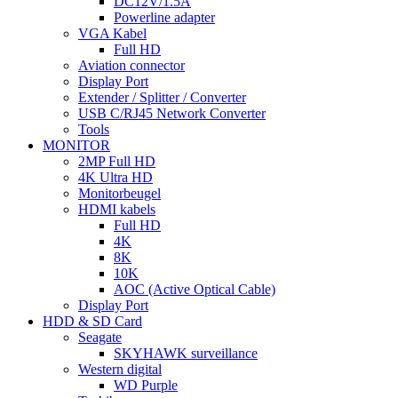
DC12V/1.5A
Powerline adapter
VGA Kabel
Full HD
Aviation connector
Display Port
Extender / Splitter / Converter
USB C/RJ45 Network Converter
Tools
MONITOR
2MP Full HD
4K Ultra HD
Monitorbeugel
HDMI kabels
Full HD
4K
8K
10K
AOC (Active Optical Cable)
Display Port
HDD & SD Card
Seagate
SKYHAWK surveillance
Western digital
WD Purple