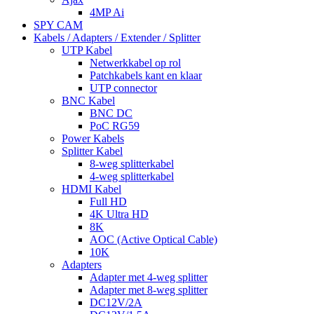
4MP Ai
SPY CAM
Kabels / Adapters / Extender / Splitter
UTP Kabel
Netwerkkabel op rol
Patchkabels kant en klaar
UTP connector
BNC Kabel
BNC DC
PoC RG59
Power Kabels
Splitter Kabel
8-weg splitterkabel
4-weg splitterkabel
HDMI Kabel
Full HD
4K Ultra HD
8K
AOC (Active Optical Cable)
10K
Adapters
Adapter met 4-weg splitter
Adapter met 8-weg splitter
DC12V/2A