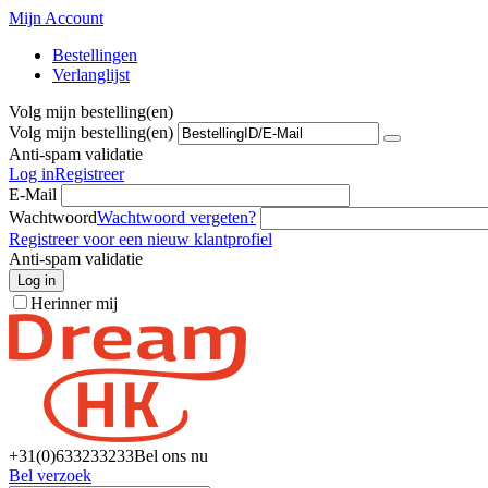
Mijn Account
Bestellingen
Verlanglijst
Volg mijn bestelling(en)
Volg mijn bestelling(en)
Anti-spam validatie
Log in
Registreer
E-Mail
Wachtwoord
Wachtwoord vergeten?
Registreer voor een nieuw klantprofiel
Anti-spam validatie
Log in
Herinner mij
+31(0)6
33233233
Bel ons nu
Bel verzoek