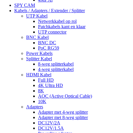
SPY CAM
Kabels / Adapters / Extender / Splitter
UTP Kabel
Netwerkkabel op rol
Patchkabels kant en klaar
UTP connector
BNC Kabel
BNC DC
PoC RG59
Power Kabels
Splitter Kabel
8-weg splitterkabel
4-weg splitterkabel
HDMI Kabel
Full HD
4K Ultra HD
8K
AOC (Active Optical Cable)
10K
Adapters
Adapter met 4-weg splitter
Adapter met 8-weg splitter
DC12V/2A
DC12V/1.5A