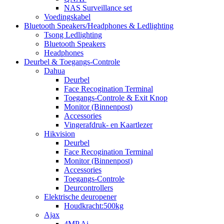
NAS Surveillance set
Voedingskabel
Bluetooth Speakers/Headphones & Ledlighting
Tsong Ledlighting
Bluetooth Speakers
Headphones
Deurbel & Toegangs-Controle
Dahua
Deurbel
Face Recogination Terminal
Toegangs-Controle & Exit Knop
Monitor (Binnenpost)
Accessories
Vingerafdruk- en Kaartlezer
Hikvision
Deurbel
Face Recogination Terminal
Monitor (Binnenpost)
Accessories
Toegangs-Controle
Deurcontrollers
Elektrische deuropener
Houdkracht:500kg
Ajax
4MP Ai