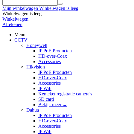
Mijn winkelwagen
Winkelwagen is leeg
Winkelwagen is leeg
Winkelwagen
Afrekenen
Menu
CCTV
Honeywell
IP PoE Producten
HD-over-Coax
Accessories
Hikvision
IP PoE Producten
HD-over-Coax
Accessories
IP Wifi
Kentekenregistratie camera's
SD card
Bekijk meer
→
Dahua
IP PoE Producten
HD-over-Coax
Accessories
IP Wifi