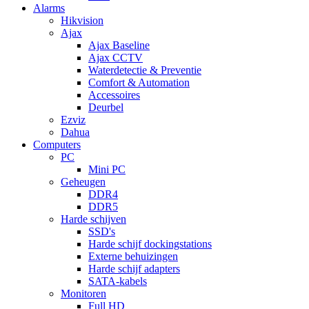
Alarms
Hikvision
Ajax
Ajax Baseline
Ajax CCTV
Waterdetectie & Preventie
Comfort & Automation
Accessoires
Deurbel
Ezviz
Dahua
Computers
PC
Mini PC
Geheugen
DDR4
DDR5
Harde schijven
SSD's
Harde schijf dockingstations
Externe behuizingen
Harde schijf adapters
SATA-kabels
Monitoren
Full HD