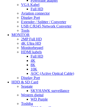
Powerline adapter
VGA Kabel
Full HD
Aviation connector
Display Port
Extender / Splitter / Converter
USB C/RJ45 Network Converter
Tools
MONITOR
2MP Full HD
4K Ultra HD
Monitorbeugel
HDMI kabels
Full HD
4K
8K
10K
AOC (Active Optical Cable)
Display Port
HDD & SD Card
Seagate
SKYHAWK surveillance
Western digital
WD Purple
Toshiba