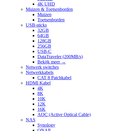
4K UHD
Muizen & Toetsenborden
Muizen
Toetsenborden
USB-sticks
32GB
64GB
128GB
256GB
USB-C
DataTraveler (200MB/s)
Bekijk meer
→
Netwerk switches
Netwerkkabels
CAT 8 Patchkabel
HDMI Kabel
4K
8K
10K
12K
16K
AOC (Active Optical Cable)
NAS
Synology
QNAP