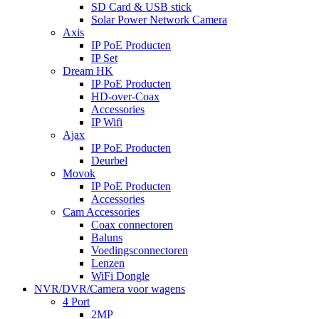
SD Card & USB stick
Solar Power Network Camera
Axis
IP PoE Producten
IP Set
Dream HK
IP PoE Producten
HD-over-Coax
Accessories
IP Wifi
Ajax
IP PoE Producten
Deurbel
Movok
IP PoE Producten
Accessories
Cam Accessories
Coax connectoren
Baluns
Voedingsconnectoren
Lenzen
WiFi Dongle
NVR/DVR/Camera voor wagens
4 Port
2MP