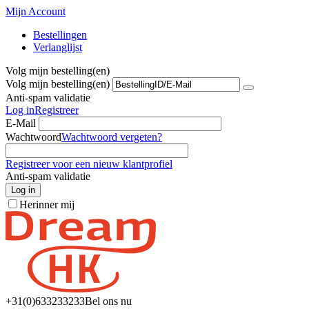
Mijn Account
Bestellingen
Verlanglijst
Volg mijn bestelling(en)
Volg mijn bestelling(en)
Anti-spam validatie
Log in
Registreer
E-Mail
Wachtwoord
Wachtwoord vergeten?
Registreer voor een nieuw klantprofiel
Anti-spam validatie
Log in
Herinner mij
+31(0)6
33233233
Bel ons nu