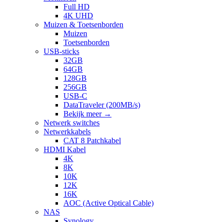
Full HD
4K UHD
Muizen & Toetsenborden
Muizen
Toetsenborden
USB-sticks
32GB
64GB
128GB
256GB
USB-C
DataTraveler (200MB/s)
Bekijk meer
→
Netwerk switches
Netwerkkabels
CAT 8 Patchkabel
HDMI Kabel
4K
8K
10K
12K
16K
AOC (Active Optical Cable)
NAS
Synology