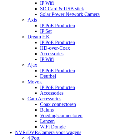
IP Wifi
SD Card & USB stick
Solar Power Network Camera
Axis
IP PoE Producten
IP Set
Dream HK
IP PoE Producten
HD-over-Coax
Accessories
IP Wifi
Ajax
IP PoE Producten
Deurbel
Movok
IP PoE Producten
Accessories
Cam Accessories
Coax connectoren
Baluns
Voedingsconnectoren
Lenzen
WiFi Dongle
NVR/DVR/Camera voor wagens
4 Port