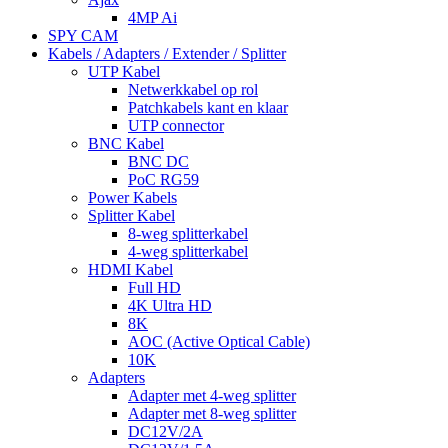
4MP Ai
SPY CAM
Kabels / Adapters / Extender / Splitter
UTP Kabel
Netwerkkabel op rol
Patchkabels kant en klaar
UTP connector
BNC Kabel
BNC DC
PoC RG59
Power Kabels
Splitter Kabel
8-weg splitterkabel
4-weg splitterkabel
HDMI Kabel
Full HD
4K Ultra HD
8K
AOC (Active Optical Cable)
10K
Adapters
Adapter met 4-weg splitter
Adapter met 8-weg splitter
DC12V/2A