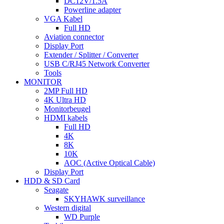
DC12V/1.5A
Powerline adapter
VGA Kabel
Full HD
Aviation connector
Display Port
Extender / Splitter / Converter
USB C/RJ45 Network Converter
Tools
MONITOR
2MP Full HD
4K Ultra HD
Monitorbeugel
HDMI kabels
Full HD
4K
8K
10K
AOC (Active Optical Cable)
Display Port
HDD & SD Card
Seagate
SKYHAWK surveillance
Western digital
WD Purple