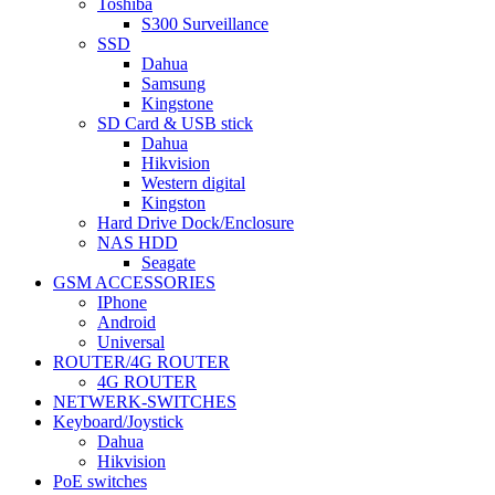
Toshiba
S300 Surveillance
SSD
Dahua
Samsung
Kingstone
SD Card & USB stick
Dahua
Hikvision
Western digital
Kingston
Hard Drive Dock/Enclosure
NAS HDD
Seagate
GSM ACCESSORIES
IPhone
Android
Universal
ROUTER/4G ROUTER
4G ROUTER
NETWERK-SWITCHES
Keyboard/Joystick
Dahua
Hikvision
PoE switches