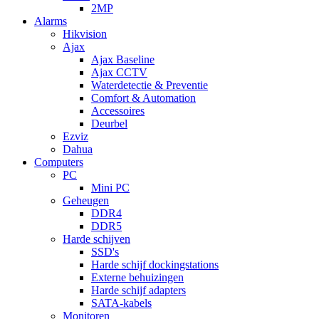
2MP
Alarms
Hikvision
Ajax
Ajax Baseline
Ajax CCTV
Waterdetectie & Preventie
Comfort & Automation
Accessoires
Deurbel
Ezviz
Dahua
Computers
PC
Mini PC
Geheugen
DDR4
DDR5
Harde schijven
SSD's
Harde schijf dockingstations
Externe behuizingen
Harde schijf adapters
SATA-kabels
Monitoren