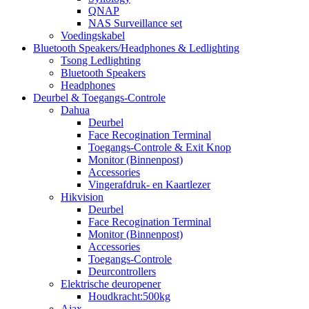
QNAP
NAS Surveillance set
Voedingskabel
Bluetooth Speakers/Headphones & Ledlighting
Tsong Ledlighting
Bluetooth Speakers
Headphones
Deurbel & Toegangs-Controle
Dahua
Deurbel
Face Recogination Terminal
Toegangs-Controle & Exit Knop
Monitor (Binnenpost)
Accessories
Vingerafdruk- en Kaartlezer
Hikvision
Deurbel
Face Recogination Terminal
Monitor (Binnenpost)
Accessories
Toegangs-Controle
Deurcontrollers
Elektrische deuropener
Houdkracht:500kg
Ajax