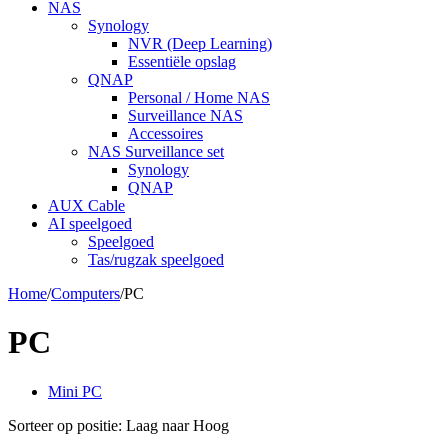
NAS
Synology
NVR (Deep Learning)
Essentiële opslag
QNAP
Personal / Home NAS
Surveillance NAS
Accessoires
NAS Surveillance set
Synology
QNAP
AUX Cable
AI speelgoed
Speelgoed
Tas/rugzak speelgoed
Home
/
Computers
/
PC
PC
Mini PC
Sorteer op positie: Laag naar Hoog