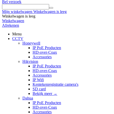
Bel verzoek
Mijn winkelwagen
Winkelwagen is leeg
Winkelwagen is leeg
Winkelwagen
Afrekenen
Menu
CCTV
Honeywell
IP PoE Producten
HD-over-Coax
Accessories
Hikvision
IP PoE Producten
HD-over-Coax
Accessories
IP Wifi
Kentekenregistratie camera's
SD card
Bekijk meer
→
Dahua
IP PoE Producten
HD-over-Coax
Accessories