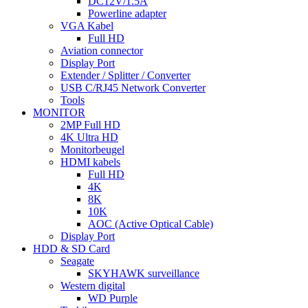
DC12V/1.5A
Powerline adapter
VGA Kabel
Full HD
Aviation connector
Display Port
Extender / Splitter / Converter
USB C/RJ45 Network Converter
Tools
MONITOR
2MP Full HD
4K Ultra HD
Monitorbeugel
HDMI kabels
Full HD
4K
8K
10K
AOC (Active Optical Cable)
Display Port
HDD & SD Card
Seagate
SKYHAWK surveillance
Western digital
WD Purple