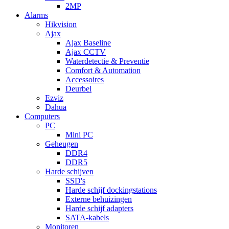
2MP
Alarms
Hikvision
Ajax
Ajax Baseline
Ajax CCTV
Waterdetectie & Preventie
Comfort & Automation
Accessoires
Deurbel
Ezviz
Dahua
Computers
PC
Mini PC
Geheugen
DDR4
DDR5
Harde schijven
SSD's
Harde schijf dockingstations
Externe behuizingen
Harde schijf adapters
SATA-kabels
Monitoren