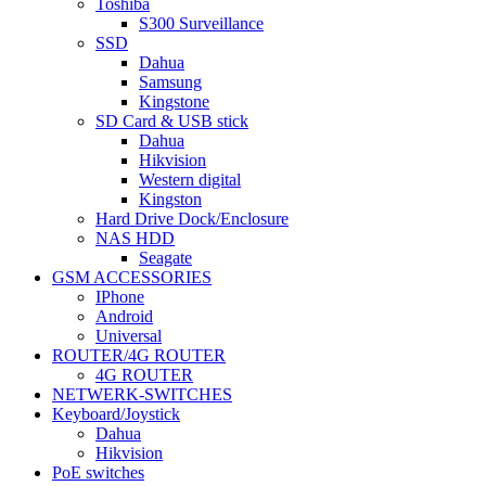
Toshiba
S300 Surveillance
SSD
Dahua
Samsung
Kingstone
SD Card & USB stick
Dahua
Hikvision
Western digital
Kingston
Hard Drive Dock/Enclosure
NAS HDD
Seagate
GSM ACCESSORIES
IPhone
Android
Universal
ROUTER/4G ROUTER
4G ROUTER
NETWERK-SWITCHES
Keyboard/Joystick
Dahua
Hikvision
PoE switches