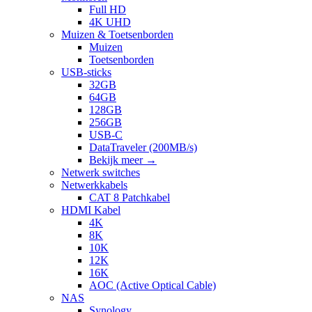
Full HD
4K UHD
Muizen & Toetsenborden
Muizen
Toetsenborden
USB-sticks
32GB
64GB
128GB
256GB
USB-C
DataTraveler (200MB/s)
Bekijk meer
→
Netwerk switches
Netwerkkabels
CAT 8 Patchkabel
HDMI Kabel
4K
8K
10K
12K
16K
AOC (Active Optical Cable)
NAS
Synology