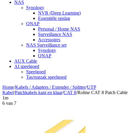
NAS
Synology
NVR (Deep Learning)
Essentiële opslag
QNAP
Personal / Home NAS
Surveillance NAS
Accessoires
NAS Surveillance set
Synology
QNAP
AUX Cable
AI speelgoed
Speelgoed
Tas/rugzak speelgoed
Home
/
Kabels / Adapters / Extender / Splitter
/
UTP
Kabel
/
Patchkabels kant en klaar
/
CAT 8
/
Roline CAT 8 Patch Cable
1m
6
van
7