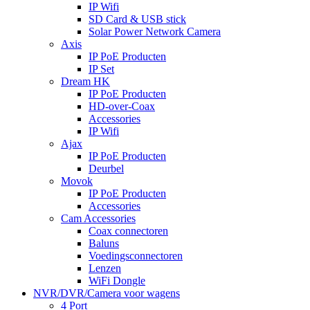
IP Wifi
SD Card & USB stick
Solar Power Network Camera
Axis
IP PoE Producten
IP Set
Dream HK
IP PoE Producten
HD-over-Coax
Accessories
IP Wifi
Ajax
IP PoE Producten
Deurbel
Movok
IP PoE Producten
Accessories
Cam Accessories
Coax connectoren
Baluns
Voedingsconnectoren
Lenzen
WiFi Dongle
NVR/DVR/Camera voor wagens
4 Port