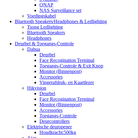
QNAP
NAS Surveillance set
Voedingskabel
Bluetooth Speakers/Headphones & Ledlighting
Tsong Ledlighting
Bluetooth Speakers
Headphones
Deurbel & Toegangs-Controle
Dahua
Deurbel
Face Recogination Terminal
Toegangs-Controle & Exit Knop
Monitor (Binnenpost)
Accessories
Vingerafdruk- en Kaartlezer
Hikvision
Deurbel
Face Recogination Terminal
Monitor (Binnenpost)
Accessories
Toegangs-Controle
Deurcontrollers
Elektrische deuropener
Houdkracht:500kg
Ajax