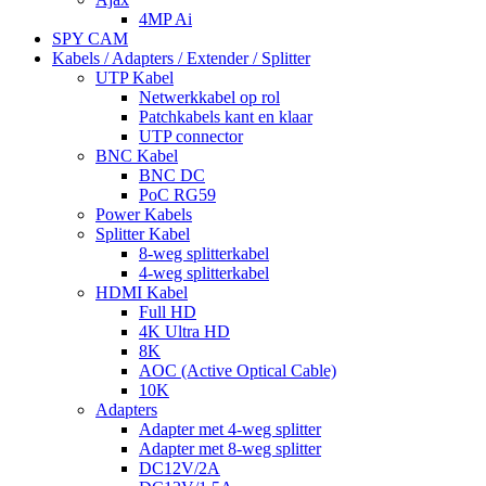
4MP Ai
SPY CAM
Kabels / Adapters / Extender / Splitter
UTP Kabel
Netwerkkabel op rol
Patchkabels kant en klaar
UTP connector
BNC Kabel
BNC DC
PoC RG59
Power Kabels
Splitter Kabel
8-weg splitterkabel
4-weg splitterkabel
HDMI Kabel
Full HD
4K Ultra HD
8K
AOC (Active Optical Cable)
10K
Adapters
Adapter met 4-weg splitter
Adapter met 8-weg splitter
DC12V/2A