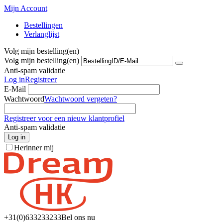
Mijn Account
Bestellingen
Verlanglijst
Volg mijn bestelling(en)
Volg mijn bestelling(en)
Anti-spam validatie
Log in
Registreer
E-Mail
Wachtwoord
Wachtwoord vergeten?
Registreer voor een nieuw klantprofiel
Anti-spam validatie
Log in
Herinner mij
+31(0)6
33233233
Bel ons nu