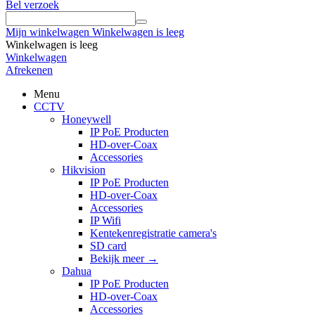
Bel verzoek
Mijn winkelwagen
Winkelwagen is leeg
Winkelwagen is leeg
Winkelwagen
Afrekenen
Menu
CCTV
Honeywell
IP PoE Producten
HD-over-Coax
Accessories
Hikvision
IP PoE Producten
HD-over-Coax
Accessories
IP Wifi
Kentekenregistratie camera's
SD card
Bekijk meer
→
Dahua
IP PoE Producten
HD-over-Coax
Accessories