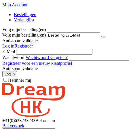
Mijn Account
Bestellingen
Verlanglijst
Volg mijn bestelling(en)
Volg mijn bestelling(en)
Anti-spam validatie
Log in
Registreer
E-Mail
Wachtwoord
Wachtwoord vergeten?
Registreer voor een nieuw klantprofiel
Anti-spam validatie
Log in
Herinner mij
+31(0)6
33233233
Bel ons nu
Bel verzoek