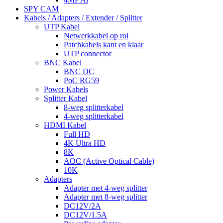
SPY CAM
Kabels / Adapters / Extender / Splitter
UTP Kabel
Netwerkkabel op rol
Patchkabels kant en klaar
UTP connector
BNC Kabel
BNC DC
PoC RG59
Power Kabels
Splitter Kabel
8-weg splitterkabel
4-weg splitterkabel
HDMI Kabel
Full HD
4K Ultra HD
8K
AOC (Active Optical Cable)
10K
Adapters
Adapter met 4-weg splitter
Adapter met 8-weg splitter
DC12V/2A
DC12V/1.5A