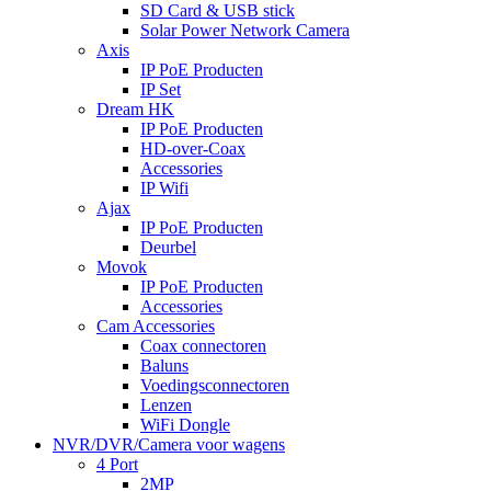
SD Card & USB stick
Solar Power Network Camera
Axis
IP PoE Producten
IP Set
Dream HK
IP PoE Producten
HD-over-Coax
Accessories
IP Wifi
Ajax
IP PoE Producten
Deurbel
Movok
IP PoE Producten
Accessories
Cam Accessories
Coax connectoren
Baluns
Voedingsconnectoren
Lenzen
WiFi Dongle
NVR/DVR/Camera voor wagens
4 Port
2MP