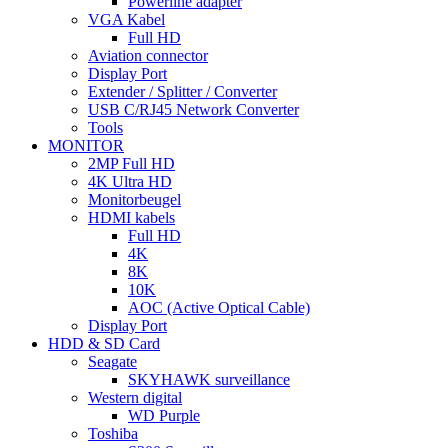
Powerline adapter
VGA Kabel
Full HD
Aviation connector
Display Port
Extender / Splitter / Converter
USB C/RJ45 Network Converter
Tools
MONITOR
2MP Full HD
4K Ultra HD
Monitorbeugel
HDMI kabels
Full HD
4K
8K
10K
AOC (Active Optical Cable)
Display Port
HDD & SD Card
Seagate
SKYHAWK surveillance
Western digital
WD Purple
Toshiba