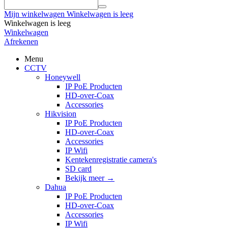
Mijn winkelwagen
Winkelwagen is leeg
Winkelwagen is leeg
Winkelwagen
Afrekenen
Menu
CCTV
Honeywell
IP PoE Producten
HD-over-Coax
Accessories
Hikvision
IP PoE Producten
HD-over-Coax
Accessories
IP Wifi
Kentekenregistratie camera's
SD card
Bekijk meer
→
Dahua
IP PoE Producten
HD-over-Coax
Accessories
IP Wifi