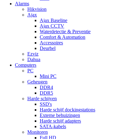
Alarms
Hikvision
Ajax
Ajax Baseline
Ajax CCTV
Waterdetectie & Preventie
Comfort & Automation
Accessoires
Deurbel
Ezviz
Dahua
Computers
PC
Mini PC
Geheugen
DDR4
DDR5
Harde schijven
SSD's
Harde schijf dockingstations
Externe behuizingen
Harde schijf adapters
SATA-kabels
Monitoren
Full HD