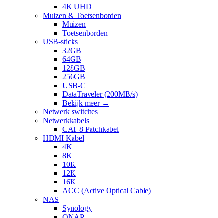
4K UHD
Muizen & Toetsenborden
Muizen
Toetsenborden
USB-sticks
32GB
64GB
128GB
256GB
USB-C
DataTraveler (200MB/s)
Bekijk meer
→
Netwerk switches
Netwerkkabels
CAT 8 Patchkabel
HDMI Kabel
4K
8K
10K
12K
16K
AOC (Active Optical Cable)
NAS
Synology
QNAP