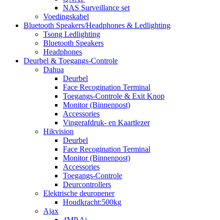
NAS Surveillance set
Voedingskabel
Bluetooth Speakers/Headphones & Ledlighting
Tsong Ledlighting
Bluetooth Speakers
Headphones
Deurbel & Toegangs-Controle
Dahua
Deurbel
Face Recogination Terminal
Toegangs-Controle & Exit Knop
Monitor (Binnenpost)
Accessories
Vingerafdruk- en Kaartlezer
Hikvision
Deurbel
Face Recogination Terminal
Monitor (Binnenpost)
Accessories
Toegangs-Controle
Deurcontrollers
Elektrische deuropener
Houdkracht:500kg
Ajax
4MP Ai