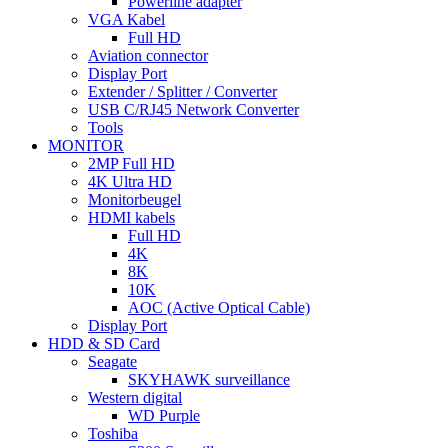
Powerline adapter
VGA Kabel
Full HD
Aviation connector
Display Port
Extender / Splitter / Converter
USB C/RJ45 Network Converter
Tools
MONITOR
2MP Full HD
4K Ultra HD
Monitorbeugel
HDMI kabels
Full HD
4K
8K
10K
AOC (Active Optical Cable)
Display Port
HDD & SD Card
Seagate
SKYHAWK surveillance
Western digital
WD Purple
Toshiba