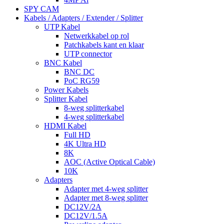
SPY CAM
Kabels / Adapters / Extender / Splitter
UTP Kabel
Netwerkkabel op rol
Patchkabels kant en klaar
UTP connector
BNC Kabel
BNC DC
PoC RG59
Power Kabels
Splitter Kabel
8-weg splitterkabel
4-weg splitterkabel
HDMI Kabel
Full HD
4K Ultra HD
8K
AOC (Active Optical Cable)
10K
Adapters
Adapter met 4-weg splitter
Adapter met 8-weg splitter
DC12V/2A
DC12V/1.5A