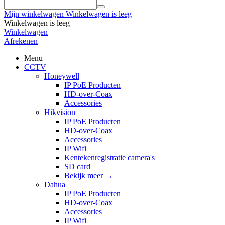
Mijn winkelwagen
Winkelwagen is leeg
Winkelwagen is leeg
Winkelwagen
Afrekenen
Menu
CCTV
Honeywell
IP PoE Producten
HD-over-Coax
Accessories
Hikvision
IP PoE Producten
HD-over-Coax
Accessories
IP Wifi
Kentekenregistratie camera's
SD card
Bekijk meer
→
Dahua
IP PoE Producten
HD-over-Coax
Accessories
IP Wifi