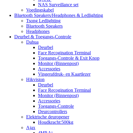
NAS Surveillance set
Voedingskabel
Bluetooth Speakers/Headphones & Ledlighting
Tsong Ledlighting
Bluetooth Speakers
Headphones
Deurbel & Toegangs-Controle
Dahua
Deurbel
Face Recogination Terminal
Toegangs-Controle & Exit Knop
Monitor (Binnenpost)
Accessories
Vingerafdruk- en Kaartlezer
Hikvision
Deurbel
Face Recogination Terminal
Monitor (Binnenpost)
Accessories
Toegangs-Controle
Deurcontrollers
Elektrische deuropener
Houdkracht:500kg
Ajax
4MP Ai