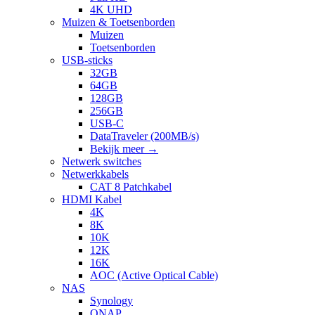
4K UHD
Muizen & Toetsenborden
Muizen
Toetsenborden
USB-sticks
32GB
64GB
128GB
256GB
USB-C
DataTraveler (200MB/s)
Bekijk meer
→
Netwerk switches
Netwerkkabels
CAT 8 Patchkabel
HDMI Kabel
4K
8K
10K
12K
16K
AOC (Active Optical Cable)
NAS
Synology
QNAP