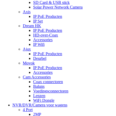
SD Card & USB stick
Solar Power Network Camera
Axis
IP PoE Producten
IP Set
Dream HK
IP PoE Producten
HD-over-Coax
Accessories
IP Wifi
Ajax
IP PoE Producten
Deurbel
Movok
IP PoE Producten
Accessories
Cam Accessories
Coax connectoren
Baluns
Voedingsconnectoren
Lenzen
WiFi Dongle
NVR/DVR/Camera voor wagens
4 Port
2MP