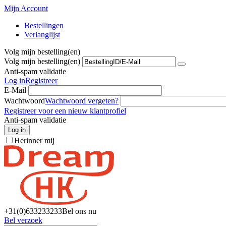
Mijn Account
Bestellingen
Verlanglijst
Volg mijn bestelling(en)
Volg mijn bestelling(en)
Anti-spam validatie
Log in
Registreer
E-Mail
Wachtwoord
Wachtwoord vergeten?
Registreer voor een nieuw klantprofiel
Anti-spam validatie
Log in
Herinner mij
+31(0)6
33233233
Bel ons nu
Bel verzoek