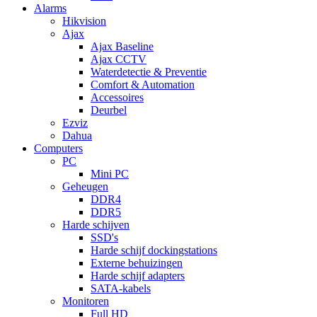
Alarms
Hikvision
Ajax
Ajax Baseline
Ajax CCTV
Waterdetectie & Preventie
Comfort & Automation
Accessoires
Deurbel
Ezviz
Dahua
Computers
PC
Mini PC
Geheugen
DDR4
DDR5
Harde schijven
SSD's
Harde schijf dockingstations
Externe behuizingen
Harde schijf adapters
SATA-kabels
Monitoren
Full HD