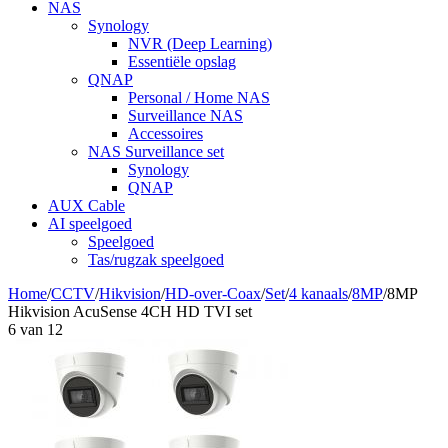
NAS
Synology
NVR (Deep Learning)
Essentiële opslag
QNAP
Personal / Home NAS
Surveillance NAS
Accessoires
NAS Surveillance set
Synology
QNAP
AUX Cable
AI speelgoed
Speelgoed
Tas/rugzak speelgoed
Home
/
CCTV
/
Hikvision
/
HD-over-Coax
/
Set
/
4 kanaals
/
8MP
/
8MP
Hikvision AcuSense 4CH HD TVI set
6
van
12