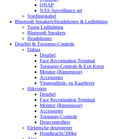
QNAP
NAS Surveillance set
Voedingskabel
Bluetooth Speakers/Headphones & Ledlighting
Tsong Ledlighting
Bluetooth Speakers
Headphones
Deurbel & Toegangs-Controle
Dahua
Deurbel
Face Recogination Terminal
Toegangs-Controle & Exit Knop
Monitor (Binnenpost)
Accessories
Vingerafdruk- en Kaartlezer
Hikvision
Deurbel
Face Recogination Terminal
Monitor (Binnenpost)
Accessories
Toegangs-Controle
Deurcontrollers
Elektrische deuropener
Houdkracht:500kg
Ajax