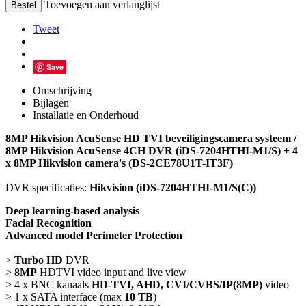
Toevoegen aan verlanglijst
Bestel
Tweet
Save
Omschrijving
Bijlagen
Installatie en Onderhoud
8MP Hikvision AcuSense HD TVI beveiligingscamera systeem /
8MP Hikvision AcuSense 4CH DVR (iDS-7204HTHI-M1/S) + 4
x 8MP Hikvision camera's (DS-2CE78U1T-IT3F)
DVR specificaties:
Hikvision (iDS-7204HTHI-M1/S(C))
Deep learning-based analysis
Facial Recognition
Advanced model Perimeter Protection
>
Turbo HD
DVR
>
8MP
HDTVI video input and live view
> 4 x BNC kanaals
HD-TVI, AHD, CVI/CVBS/IP(8MP)
video
> 1 x SATA interface (max
10 TB
)