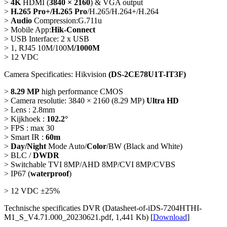
>
4K
HDMI (
3840 × 2160
) & VGA output
>
H.265 Pro+/H.265 Pro
/H.265/H.264+/H.264
>
Audio
Compression:G.711u
> Mobile App:
Hik-Connect
> USB Interface: 2 x USB
> 1, RJ45 10M/100M
/1000M
> 12 VDC
Camera Specificaties: Hikvision
(DS-2CE78U1T-IT3F)
>
8.29 MP
high performance CMOS
> Camera resolutie: 3840 × 2160 (8.29 MP)
Ultra HD
> Lens : 2.8mm
> Kijkhoek :
102.2°
> FPS : max 30
> Smart IR :
60m
>
Day/Night
Mode Auto/
Color
/BW (Black and White)
> BLC /
DWDR
> Switchable TVI 8MP/AHD 8MP/CVI 8MP/CVBS
> IP67 (
waterproof
)
> 12 VDC ±25%
Technische specificaties DVR (Datasheet-of-iDS-7204HTHI-
M1_S_V4.71.000_20230621.pdf, 1,441 Kb) [
Download
]