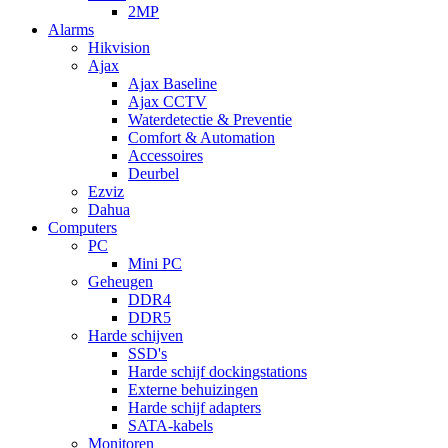
2MP
Alarms
Hikvision
Ajax
Ajax Baseline
Ajax CCTV
Waterdetectie & Preventie
Comfort & Automation
Accessoires
Deurbel
Ezviz
Dahua
Computers
PC
Mini PC
Geheugen
DDR4
DDR5
Harde schijven
SSD's
Harde schijf dockingstations
Externe behuizingen
Harde schijf adapters
SATA-kabels
Monitoren