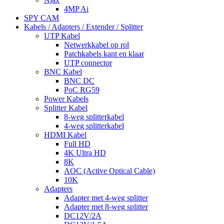
4MP Ai
SPY CAM
Kabels / Adapters / Extender / Splitter
UTP Kabel
Netwerkkabel op rol
Patchkabels kant en klaar
UTP connector
BNC Kabel
BNC DC
PoC RG59
Power Kabels
Splitter Kabel
8-weg splitterkabel
4-weg splitterkabel
HDMI Kabel
Full HD
4K Ultra HD
8K
AOC (Active Optical Cable)
10K
Adapters
Adapter met 4-weg splitter
Adapter met 8-weg splitter
DC12V/2A