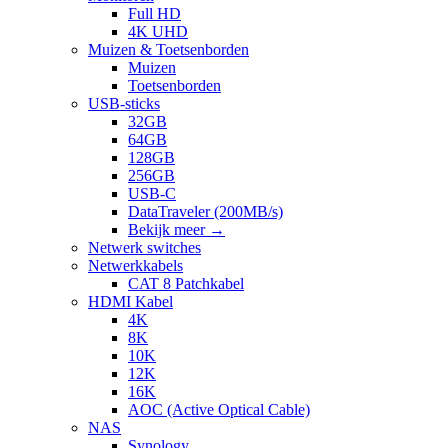
Full HD
4K UHD
Muizen & Toetsenborden
Muizen
Toetsenborden
USB-sticks
32GB
64GB
128GB
256GB
USB-C
DataTraveler (200MB/s)
Bekijk meer
→
Netwerk switches
Netwerkkabels
CAT 8 Patchkabel
HDMI Kabel
4K
8K
10K
12K
16K
AOC (Active Optical Cable)
NAS
Synology