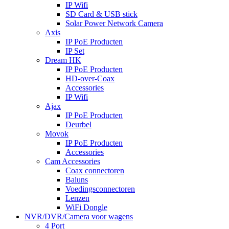
IP Wifi
SD Card & USB stick
Solar Power Network Camera
Axis
IP PoE Producten
IP Set
Dream HK
IP PoE Producten
HD-over-Coax
Accessories
IP Wifi
Ajax
IP PoE Producten
Deurbel
Movok
IP PoE Producten
Accessories
Cam Accessories
Coax connectoren
Baluns
Voedingsconnectoren
Lenzen
WiFi Dongle
NVR/DVR/Camera voor wagens
4 Port