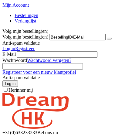
Mijn Account
Bestellingen
Verlanglijst
Volg mijn bestelling(en)
Volg mijn bestelling(en)
Anti-spam validatie
Log in
Registreer
E-Mail
Wachtwoord
Wachtwoord vergeten?
Registreer voor een nieuw klantprofiel
Anti-spam validatie
Log in
Herinner mij
+31(0)6
33233233
Bel ons nu