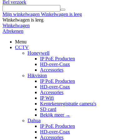
Bel verzoek
Mijn winkelwagen
Winkelwagen is leeg
Winkelwagen is leeg
Winkelwagen
Afrekenen
Menu
CCTV
Honeywell
IP PoE Producten
HD-over-Coax
Accessories
Hikvision
IP PoE Producten
HD-over-Coax
Accessories
IP Wifi
Kentekenregistratie camera's
SD card
Bekijk meer
→
Dahua
IP PoE Producten
HD-over-Coax
Accessories