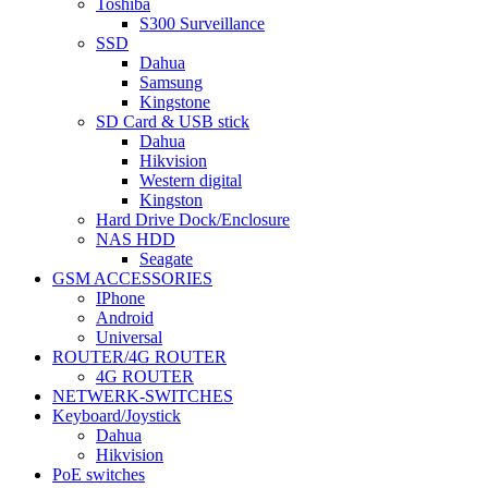
Toshiba
S300 Surveillance
SSD
Dahua
Samsung
Kingstone
SD Card & USB stick
Dahua
Hikvision
Western digital
Kingston
Hard Drive Dock/Enclosure
NAS HDD
Seagate
GSM ACCESSORIES
IPhone
Android
Universal
ROUTER/4G ROUTER
4G ROUTER
NETWERK-SWITCHES
Keyboard/Joystick
Dahua
Hikvision
PoE switches