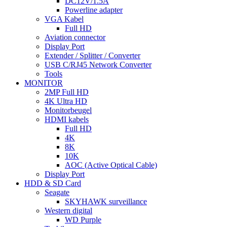
DC12V/1.5A
Powerline adapter
VGA Kabel
Full HD
Aviation connector
Display Port
Extender / Splitter / Converter
USB C/RJ45 Network Converter
Tools
MONITOR
2MP Full HD
4K Ultra HD
Monitorbeugel
HDMI kabels
Full HD
4K
8K
10K
AOC (Active Optical Cable)
Display Port
HDD & SD Card
Seagate
SKYHAWK surveillance
Western digital
WD Purple