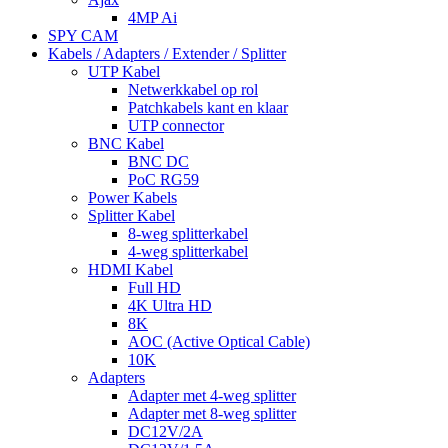
4MP Ai
SPY CAM
Kabels / Adapters / Extender / Splitter
UTP Kabel
Netwerkkabel op rol
Patchkabels kant en klaar
UTP connector
BNC Kabel
BNC DC
PoC RG59
Power Kabels
Splitter Kabel
8-weg splitterkabel
4-weg splitterkabel
HDMI Kabel
Full HD
4K Ultra HD
8K
AOC (Active Optical Cable)
10K
Adapters
Adapter met 4-weg splitter
Adapter met 8-weg splitter
DC12V/2A