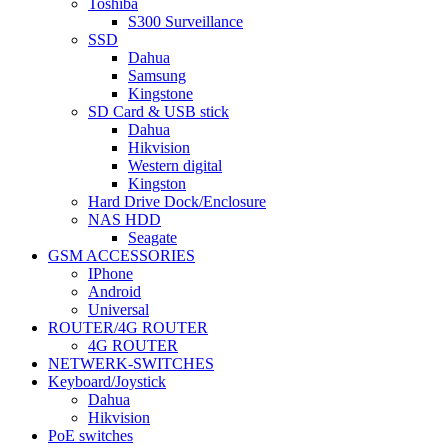
Toshiba
S300 Surveillance
SSD
Dahua
Samsung
Kingstone
SD Card & USB stick
Dahua
Hikvision
Western digital
Kingston
Hard Drive Dock/Enclosure
NAS HDD
Seagate
GSM ACCESSORIES
IPhone
Android
Universal
ROUTER/4G ROUTER
4G ROUTER
NETWERK-SWITCHES
Keyboard/Joystick
Dahua
Hikvision
PoE switches