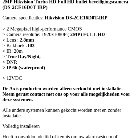
2MP Hikvision Turbo HD Full HD bullet beveiligingscamera
(DS-2CE16D0T-IRP)
Camera specificaties:
Hikvision
DS-2CE16D0T-IRP
> 2 Megapixel high-performance CMOS
> Camera resolutie: 1920x1080P (
2MP) FULL HD
> Lens :
2.8mm
> Kijkhoek :
103°
> IR: 20m
>
True Day/Night,
> DNR
> IP 66 (waterproof)
> 12VDC
De Axis producten worden alleen verkocht met installatie.
Neem gerust contact met ons op voor alle mogelijkheden voor
deze systemen.
Alle andere systemen kunnen gekocht worden met en zonder
installatie.
Volledig installeren
Heeft u onvoldoende tijd of kennis om uw alarmsysteem of