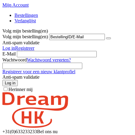
Mijn Account
Bestellingen
Verlanglijst
Volg mijn bestelling(en)
Volg mijn bestelling(en)
Anti-spam validatie
Log in
Registreer
E-Mail
Wachtwoord
Wachtwoord vergeten?
Registreer voor een nieuw klantprofiel
Anti-spam validatie
Log in
Herinner mij
+31(0)6
33233233
Bel ons nu