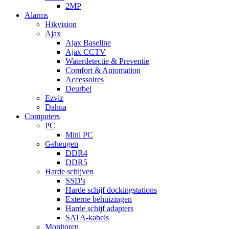
2MP
Alarms
Hikvision
Ajax
Ajax Baseline
Ajax CCTV
Waterdetectie & Preventie
Comfort & Automation
Accessoires
Deurbel
Ezviz
Dahua
Computers
PC
Mini PC
Geheugen
DDR4
DDR5
Harde schijven
SSD's
Harde schijf dockingstations
Externe behuizingen
Harde schijf adapters
SATA-kabels
Monitoren