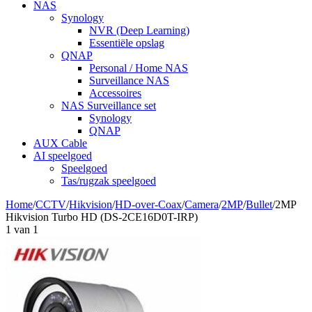
NAS
Synology
NVR (Deep Learning)
Essentiële opslag
QNAP
Personal / Home NAS
Surveillance NAS
Accessoires
NAS Surveillance set
Synology
QNAP
AUX Cable
AI speelgoed
Speelgoed
Tas/rugzak speelgoed
Home
/
CCTV
/
Hikvision
/
HD-over-Coax
/
Camera
/
2MP
/
Bullet
/
2MP
Hikvision Turbo HD (DS-2CE16D0T-IRP)
1
van
1