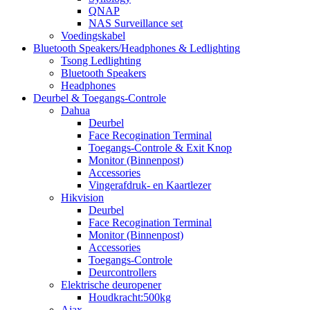
QNAP
NAS Surveillance set
Voedingskabel
Bluetooth Speakers/Headphones & Ledlighting
Tsong Ledlighting
Bluetooth Speakers
Headphones
Deurbel & Toegangs-Controle
Dahua
Deurbel
Face Recogination Terminal
Toegangs-Controle & Exit Knop
Monitor (Binnenpost)
Accessories
Vingerafdruk- en Kaartlezer
Hikvision
Deurbel
Face Recogination Terminal
Monitor (Binnenpost)
Accessories
Toegangs-Controle
Deurcontrollers
Elektrische deuropener
Houdkracht:500kg
Ajax