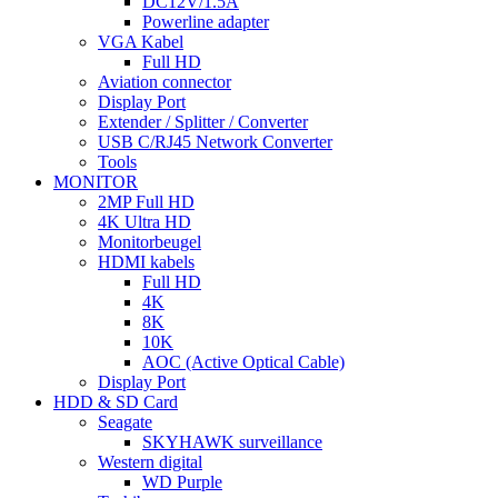
DC12V/1.5A
Powerline adapter
VGA Kabel
Full HD
Aviation connector
Display Port
Extender / Splitter / Converter
USB C/RJ45 Network Converter
Tools
MONITOR
2MP Full HD
4K Ultra HD
Monitorbeugel
HDMI kabels
Full HD
4K
8K
10K
AOC (Active Optical Cable)
Display Port
HDD & SD Card
Seagate
SKYHAWK surveillance
Western digital
WD Purple