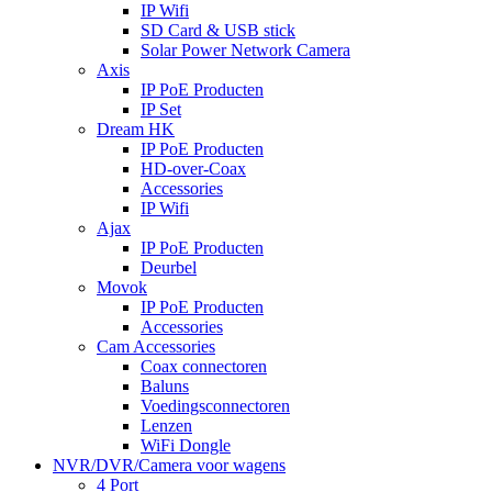
IP Wifi
SD Card & USB stick
Solar Power Network Camera
Axis
IP PoE Producten
IP Set
Dream HK
IP PoE Producten
HD-over-Coax
Accessories
IP Wifi
Ajax
IP PoE Producten
Deurbel
Movok
IP PoE Producten
Accessories
Cam Accessories
Coax connectoren
Baluns
Voedingsconnectoren
Lenzen
WiFi Dongle
NVR/DVR/Camera voor wagens
4 Port