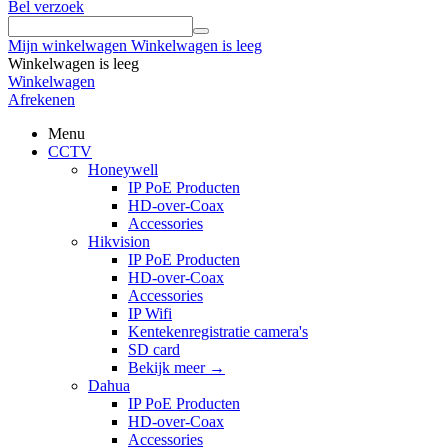
Bel verzoek
Mijn winkelwagen
Winkelwagen is leeg
Winkelwagen is leeg
Winkelwagen
Afrekenen
Menu
CCTV
Honeywell
IP PoE Producten
HD-over-Coax
Accessories
Hikvision
IP PoE Producten
HD-over-Coax
Accessories
IP Wifi
Kentekenregistratie camera's
SD card
Bekijk meer
→
Dahua
IP PoE Producten
HD-over-Coax
Accessories