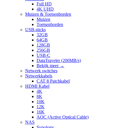
Full HD
4K UHD
Muizen & Toetsenborden
Muizen
Toetsenborden
USB-sticks
32GB
64GB
128GB
256GB
USB-C
DataTraveler (200MB/s)
Bekijk meer
→
Netwerk switches
Netwerkkabels
CAT 8 Patchkabel
HDMI Kabel
4K
8K
10K
12K
16K
AOC (Active Optical Cable)
NAS
Synology