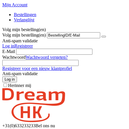
Mijn Account
Bestellingen
Verlanglijst
Volg mijn bestelling(en)
Volg mijn bestelling(en)
Anti-spam validatie
Log in
Registreer
E-Mail
Wachtwoord
Wachtwoord vergeten?
Registreer voor een nieuw klantprofiel
Anti-spam validatie
Log in
Herinner mij
+31(0)6
33233233
Bel ons nu