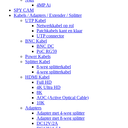
4MP Ai
SPY CAM
Kabels / Adapters / Extender / Splitter
UTP Kabel
Netwerkkabel op rol
Patchkabels kant en klaar
UTP connector
BNC Kabel
BNC DC
PoC RG59
Power Kabels
Splitter Kabel
8-weg splitterkabel
4-weg splitterkabel
HDMI Kabel
Full HD
4K Ultra HD
8K
AOC (Active Optical Cable)
10K
Adapters
Adapter met 4-weg splitter
Adapter met 8-weg splitter
DC12V/2A