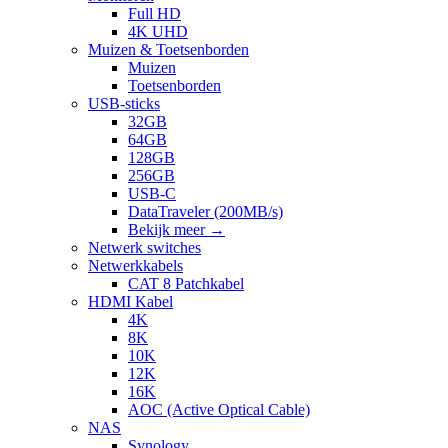
Full HD
4K UHD
Muizen & Toetsenborden
Muizen
Toetsenborden
USB-sticks
32GB
64GB
128GB
256GB
USB-C
DataTraveler (200MB/s)
Bekijk meer
→
Netwerk switches
Netwerkkabels
CAT 8 Patchkabel
HDMI Kabel
4K
8K
10K
12K
16K
AOC (Active Optical Cable)
NAS
Synology