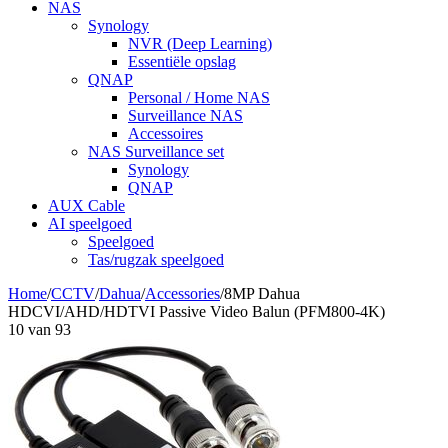
NAS
Synology
NVR (Deep Learning)
Essentiële opslag
QNAP
Personal / Home NAS
Surveillance NAS
Accessoires
NAS Surveillance set
Synology
QNAP
AUX Cable
AI speelgoed
Speelgoed
Tas/rugzak speelgoed
Home
/
CCTV
/
Dahua
/
Accessories
/
8MP Dahua
HDCVI/AHD/HDTVI Passive Video Balun (PFM800-4K)
10
van
93