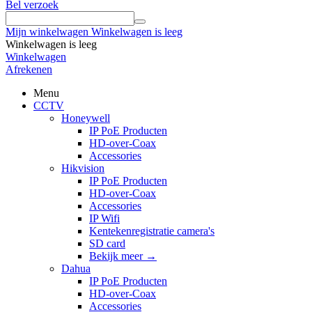
Bel verzoek
Mijn winkelwagen
Winkelwagen is leeg
Winkelwagen is leeg
Winkelwagen
Afrekenen
Menu
CCTV
Honeywell
IP PoE Producten
HD-over-Coax
Accessories
Hikvision
IP PoE Producten
HD-over-Coax
Accessories
IP Wifi
Kentekenregistratie camera's
SD card
Bekijk meer
→
Dahua
IP PoE Producten
HD-over-Coax
Accessories