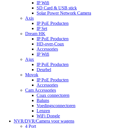
IP Wifi
SD Card & USB stick
Solar Power Network Camera
Axis
IP PoE Producten
IP Set
Dream HK
IP PoE Producten
HD-over-Coax
Accessories
IP Wifi
Ajax
IP PoE Producten
Deurbel
Movok
IP PoE Producten
Accessories
Cam Accessories
Coax connectoren
Baluns
Voedingsconnectoren
Lenzen
WiFi Dongle
NVR/DVR/Camera voor wagens
4 Port