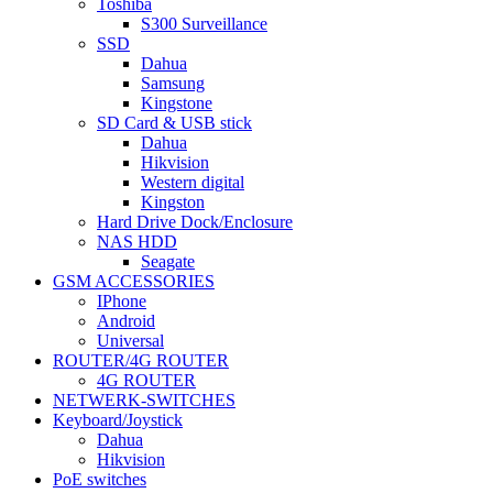
Toshiba
S300 Surveillance
SSD
Dahua
Samsung
Kingstone
SD Card & USB stick
Dahua
Hikvision
Western digital
Kingston
Hard Drive Dock/Enclosure
NAS HDD
Seagate
GSM ACCESSORIES
IPhone
Android
Universal
ROUTER/4G ROUTER
4G ROUTER
NETWERK-SWITCHES
Keyboard/Joystick
Dahua
Hikvision
PoE switches