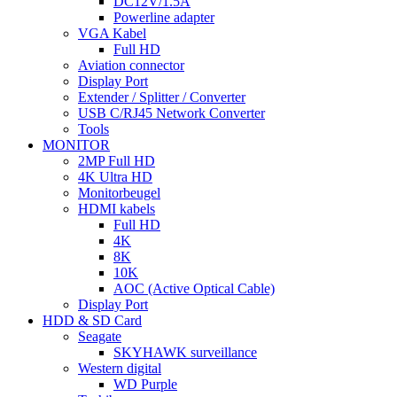
DC12V/1.5A
Powerline adapter
VGA Kabel
Full HD
Aviation connector
Display Port
Extender / Splitter / Converter
USB C/RJ45 Network Converter
Tools
MONITOR
2MP Full HD
4K Ultra HD
Monitorbeugel
HDMI kabels
Full HD
4K
8K
10K
AOC (Active Optical Cable)
Display Port
HDD & SD Card
Seagate
SKYHAWK surveillance
Western digital
WD Purple