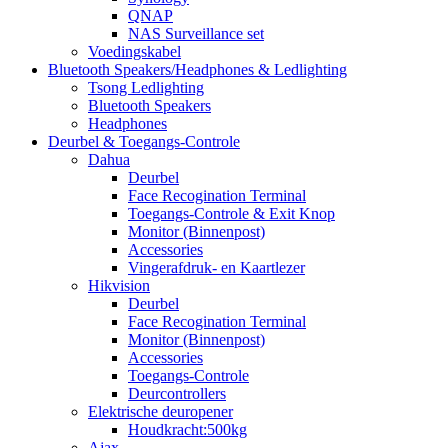
QNAP
NAS Surveillance set
Voedingskabel
Bluetooth Speakers/Headphones & Ledlighting
Tsong Ledlighting
Bluetooth Speakers
Headphones
Deurbel & Toegangs-Controle
Dahua
Deurbel
Face Recogination Terminal
Toegangs-Controle & Exit Knop
Monitor (Binnenpost)
Accessories
Vingerafdruk- en Kaartlezer
Hikvision
Deurbel
Face Recogination Terminal
Monitor (Binnenpost)
Accessories
Toegangs-Controle
Deurcontrollers
Elektrische deuropener
Houdkracht:500kg
Ajax