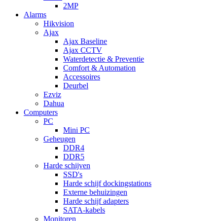
2MP
Alarms
Hikvision
Ajax
Ajax Baseline
Ajax CCTV
Waterdetectie & Preventie
Comfort & Automation
Accessoires
Deurbel
Ezviz
Dahua
Computers
PC
Mini PC
Geheugen
DDR4
DDR5
Harde schijven
SSD's
Harde schijf dockingstations
Externe behuizingen
Harde schijf adapters
SATA-kabels
Monitoren