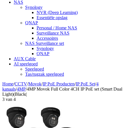
NAS
Synology
NVR (Deep Learning)
Essentiële opslag
QNAP
Personal / Home NAS
Surveillance NAS
Accessoires
NAS Surveillance set
Synology
QNAP
AUX Cable
AI speelgoed
Speelgoed
Tas/rugzak speelgoed
Home
/
CCTV
/
Movok
/
IP PoE Producten
/
IP PoE Set
/
4
kanaals
/
4MP
/
4MP Movok Full Color 4CH IP PoE set (Smart Dual
Light)(Black(
3
van
4