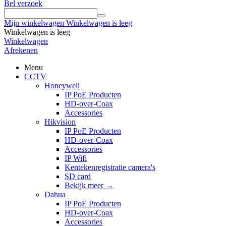
Bel verzoek
Mijn winkelwagen
Winkelwagen is leeg
Winkelwagen is leeg
Winkelwagen
Afrekenen
Menu
CCTV
Honeywell
IP PoE Producten
HD-over-Coax
Accessories
Hikvision
IP PoE Producten
HD-over-Coax
Accessories
IP Wifi
Kentekenregistratie camera's
SD card
Bekijk meer
→
Dahua
IP PoE Producten
HD-over-Coax
Accessories