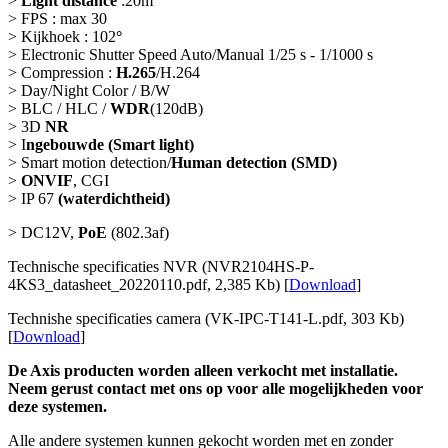
>
Light distance
:20m
> FPS : max 30
> Kijkhoek : 102
°
> Electronic Shutter Speed Auto/Manual 1/25 s - 1/1000 s
> Compression :
H.265
/H.264
> Day/Night Color / B/W
> BLC / HLC /
WDR
(120dB)
> 3D
NR
> I
ngebouwde (Smart light)
> Smart motion detection/
Human detection (SMD)
>
ONVIF
, CGI
> IP 67
(waterdichtheid)
> DC12V,
PoE
(802.3af)
Technische specificaties NVR (NVR2104HS-P-
4KS3_datasheet_20220110.pdf, 2,385 Kb) [
Download
]
Technishe specificaties camera (VK-IPC-T141-L.pdf, 303 Kb)
[
Download
]
De Axis producten worden alleen verkocht met installatie.
Neem gerust contact met ons op voor alle mogelijkheden voor
deze systemen.
Alle andere systemen kunnen gekocht worden met en zonder