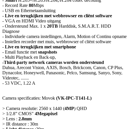
-
Smart
H.265+/H.265/H.264;/H.264 codec decoding
- Record Rate
80
Mbps
- USB en Ethernetaansluiting
-
Live en terugkijken met webbrowser en cliënt software
- VGA en HDMI Video uitgang
- Ondersteund Max. 1 x
20TB
Harddisk, S.M.A.R.T. HDD
Diagnose
- Individuele camera instellingen, Alarm, Motion of Continu opname
- Instellen recorder met muis, webbrowser of cliënt software
-
Live en terugkijken met smartphone
- Email functie met
snapshots
- Multi Playback en Back-up,
-Third-party network cameras worden ondersteund
Dahua, Arecont Vision, AXIS, Bosch, Brickcom, Canon, CP Plus,
Dynacolor, Honeywell, Panasonic, Pelco, Samsung, Sanyo, Sony,
Videotec, .......
- 53 VDC, 1.22 A
Camera specificaties: Movok
(VK-IPC-T141-L)
> Camera resolutie: 2560 x 1440 (
4MP
) QHD
> 1/2.8” CMOS"
4Megapixel
> Lens :
2.8mm
> IR distance : 30m