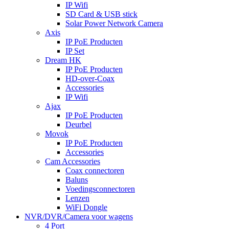
IP Wifi
SD Card & USB stick
Solar Power Network Camera
Axis
IP PoE Producten
IP Set
Dream HK
IP PoE Producten
HD-over-Coax
Accessories
IP Wifi
Ajax
IP PoE Producten
Deurbel
Movok
IP PoE Producten
Accessories
Cam Accessories
Coax connectoren
Baluns
Voedingsconnectoren
Lenzen
WiFi Dongle
NVR/DVR/Camera voor wagens
4 Port