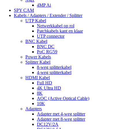
4MP Ai
SPY CAM
Kabels / Adapters / Extender / Splitter
UTP Kabel
Netwerkkabel op rol
Patchkabels kant en klaar
UTP connector
BNC Kabel
BNC DC
PoC RG59
Power Kabels
Splitter Kabel
8-weg splitterkabel
4-weg splitterkabel
HDMI Kabel
Full HD
4K Ultra HD
8K
AOC (Active Optical Cable)
10K
Adapters
Adapter met 4-weg splitter
Adapter met 8-weg splitter
DC12V/2A