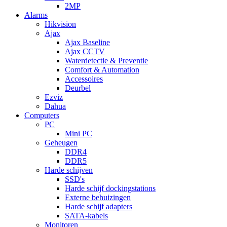
2MP
Alarms
Hikvision
Ajax
Ajax Baseline
Ajax CCTV
Waterdetectie & Preventie
Comfort & Automation
Accessoires
Deurbel
Ezviz
Dahua
Computers
PC
Mini PC
Geheugen
DDR4
DDR5
Harde schijven
SSD's
Harde schijf dockingstations
Externe behuizingen
Harde schijf adapters
SATA-kabels
Monitoren