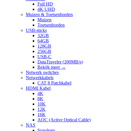
Full HD
4K UHD
Muizen & Toetsenborden
Muizen
Toetsenborden
USB-sticks
32GB
64GB
128GB
256GB
USB-C
DataTraveler (200MB/s)
Bekijk meer
→
Netwerk switches
Netwerkkabels
CAT 8 Patchkabel
HDMI Kabel
4K
8K
10K
12K
16K
AOC (Active Optical Cable)
NAS
Synology