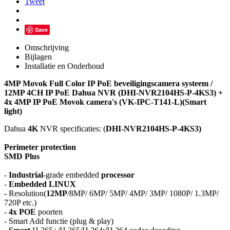
Tweet
Save
Omschrijving
Bijlagen
Installatie en Onderhoud
4MP Movok Full Color IP PoE beveiligingscamera systeem /
12MP 4CH IP PoE Dahua NVR (DHI-NVR2104HS-P-4KS3) +
4x 4MP IP PoE Movok camera's (VK-IPC-T141-L)(Smart
light)
Dahua
4K
NVR specificaties: (
DHI-NVR2104HS-P-4KS3)
Perimeter protection
SMD Plus
-
Industrial
-grade embedded
processor
-
Embedded LINUX
- Resolution(
12MP
/8MP/ 6MP/ 5MP/ 4MP/ 3MP/ 1080P/ 1.3MP/
720P etc.)
-
4x POE
poorten
- Smart Add functie (plug & play)