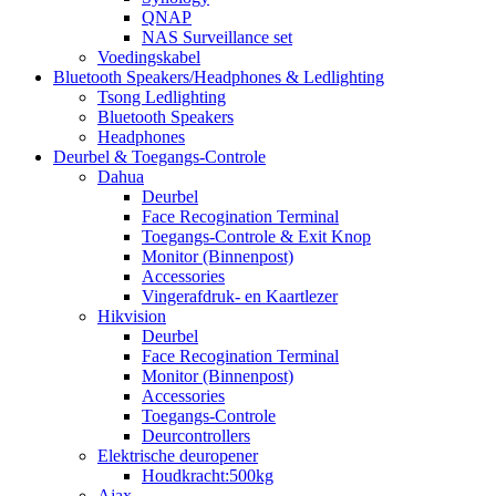
QNAP
NAS Surveillance set
Voedingskabel
Bluetooth Speakers/Headphones & Ledlighting
Tsong Ledlighting
Bluetooth Speakers
Headphones
Deurbel & Toegangs-Controle
Dahua
Deurbel
Face Recogination Terminal
Toegangs-Controle & Exit Knop
Monitor (Binnenpost)
Accessories
Vingerafdruk- en Kaartlezer
Hikvision
Deurbel
Face Recogination Terminal
Monitor (Binnenpost)
Accessories
Toegangs-Controle
Deurcontrollers
Elektrische deuropener
Houdkracht:500kg
Ajax