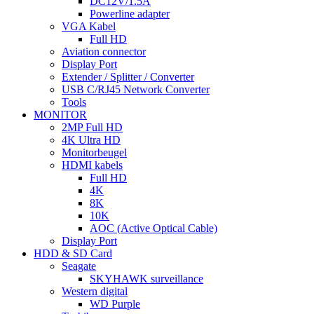
DC12V/1.5A
Powerline adapter
VGA Kabel
Full HD
Aviation connector
Display Port
Extender / Splitter / Converter
USB C/RJ45 Network Converter
Tools
MONITOR
2MP Full HD
4K Ultra HD
Monitorbeugel
HDMI kabels
Full HD
4K
8K
10K
AOC (Active Optical Cable)
Display Port
HDD & SD Card
Seagate
SKYHAWK surveillance
Western digital
WD Purple