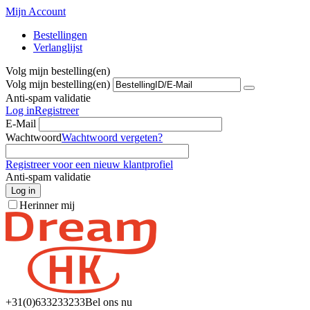
Mijn Account
Bestellingen
Verlanglijst
Volg mijn bestelling(en)
Volg mijn bestelling(en)
Anti-spam validatie
Log in
Registreer
E-Mail
Wachtwoord
Wachtwoord vergeten?
Registreer voor een nieuw klantprofiel
Anti-spam validatie
Log in
Herinner mij
+31(0)6
33233233
Bel ons nu