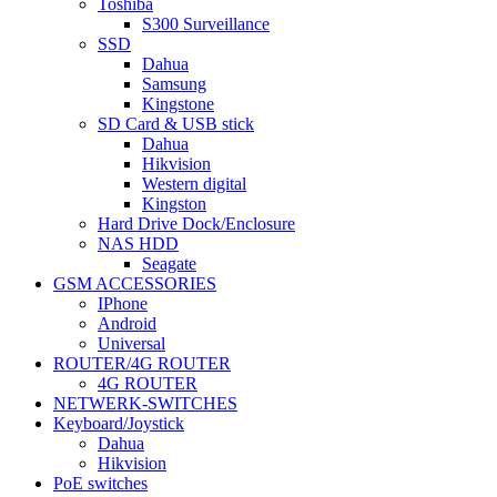
Toshiba
S300 Surveillance
SSD
Dahua
Samsung
Kingstone
SD Card & USB stick
Dahua
Hikvision
Western digital
Kingston
Hard Drive Dock/Enclosure
NAS HDD
Seagate
GSM ACCESSORIES
IPhone
Android
Universal
ROUTER/4G ROUTER
4G ROUTER
NETWERK-SWITCHES
Keyboard/Joystick
Dahua
Hikvision
PoE switches