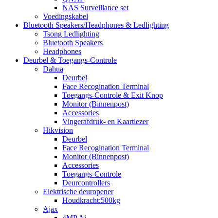
NAS Surveillance set
Voedingskabel
Bluetooth Speakers/Headphones & Ledlighting
Tsong Ledlighting
Bluetooth Speakers
Headphones
Deurbel & Toegangs-Controle
Dahua
Deurbel
Face Recogination Terminal
Toegangs-Controle & Exit Knop
Monitor (Binnenpost)
Accessories
Vingerafdruk- en Kaartlezer
Hikvision
Deurbel
Face Recogination Terminal
Monitor (Binnenpost)
Accessories
Toegangs-Controle
Deurcontrollers
Elektrische deuropener
Houdkracht:500kg
Ajax
4MP Ai