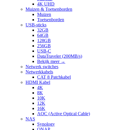
4K UHD
Muizen & Toetsenborden
Muizen
Toetsenborden
USB-sticks
32GB
64GB
128GB
256GB
USB-C
DataTraveler (200MB/s)
Bekijk meer
→
Netwerk switches
Netwerkkabels
CAT 8 Patchkabel
HDMI Kabel
4K
8K
10K
12K
16K
AOC (Active Optical Cable)
NAS
Synology
QNAP