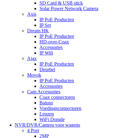
SD Card & USB stick
Solar Power Network Camera
Axis
IP PoE Producten
IP Set
Dream HK
IP PoE Producten
HD-over-Coax
Accessories
IP Wifi
Ajax
IP PoE Producten
Deurbel
Movok
IP PoE Producten
Accessories
Cam Accessories
Coax connectoren
Baluns
Voedingsconnectoren
Lenzen
WiFi Dongle
NVR/DVR/Camera voor wagens
4 Port
2MP