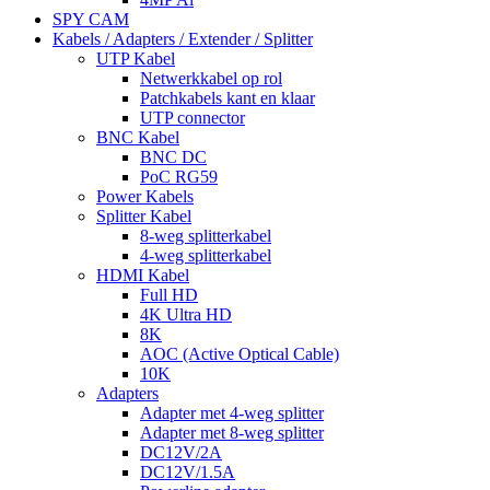
SPY CAM
Kabels / Adapters / Extender / Splitter
UTP Kabel
Netwerkkabel op rol
Patchkabels kant en klaar
UTP connector
BNC Kabel
BNC DC
PoC RG59
Power Kabels
Splitter Kabel
8-weg splitterkabel
4-weg splitterkabel
HDMI Kabel
Full HD
4K Ultra HD
8K
AOC (Active Optical Cable)
10K
Adapters
Adapter met 4-weg splitter
Adapter met 8-weg splitter
DC12V/2A
DC12V/1.5A