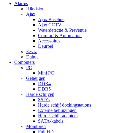
Alarms
Hikvision
Ajax
Ajax Baseline
Ajax CCTV
Waterdetectie & Preventie
Comfort & Automation
Accessoires
Deurbel
Ezviz
Dahua
Computers
PC
Mini PC
Geheugen
DDR4
DDR5
Harde schijven
SSD's
Harde schijf dockingstations
Externe behuizingen
Harde schijf adapters
SATA-kabels
Monitoren
Full HD