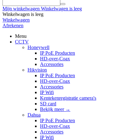
Mijn winkelwagen
Winkelwagen is leeg
Winkelwagen is leeg
Winkelwagen
Afrekenen
Menu
CCTV
Honeywell
IP PoE Producten
HD-over-Coax
Accessories
Hikvision
IP PoE Producten
HD-over-Coax
Accessories
IP Wifi
Kentekenregistratie camera's
SD card
Bekijk meer
→
Dahua
IP PoE Producten
HD-over-Coax
Accessories
IP Wifi