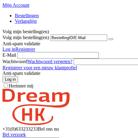
Mijn Account
Bestellingen
Verlanglijst
Volg mijn bestelling(en)
Volg mijn bestelling(en)
Anti-spam validatie
Log in
Registreer
E-Mail
Wachtwoord
Wachtwoord vergeten?
Registreer voor een nieuw klantprofiel
Anti-spam validatie
Log in
Herinner mij
+31(0)6
33233233
Bel ons nu
Bel verzoek