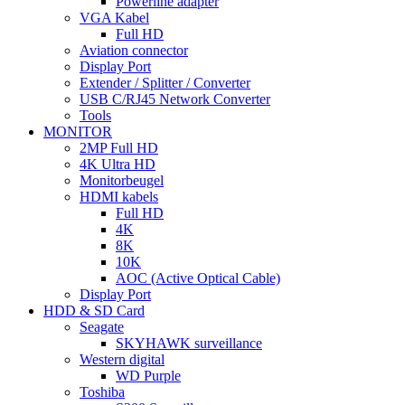
Powerline adapter
VGA Kabel
Full HD
Aviation connector
Display Port
Extender / Splitter / Converter
USB C/RJ45 Network Converter
Tools
MONITOR
2MP Full HD
4K Ultra HD
Monitorbeugel
HDMI kabels
Full HD
4K
8K
10K
AOC (Active Optical Cable)
Display Port
HDD & SD Card
Seagate
SKYHAWK surveillance
Western digital
WD Purple
Toshiba