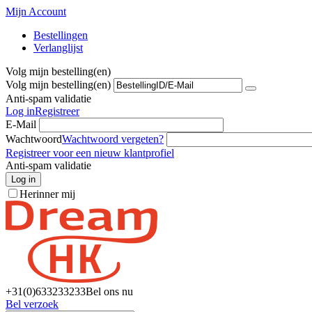
Mijn Account
Bestellingen
Verlanglijst
Volg mijn bestelling(en)
Volg mijn bestelling(en)
Anti-spam validatie
Log in
Registreer
E-Mail
Wachtwoord
Wachtwoord vergeten?
Registreer voor een nieuw klantprofiel
Anti-spam validatie
Log in
Herinner mij
+31(0)6
33233233
Bel ons nu
Bel verzoek