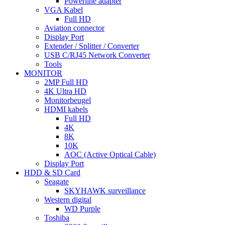
Powerline adapter
VGA Kabel
Full HD
Aviation connector
Display Port
Extender / Splitter / Converter
USB C/RJ45 Network Converter
Tools
MONITOR
2MP Full HD
4K Ultra HD
Monitorbeugel
HDMI kabels
Full HD
4K
8K
10K
AOC (Active Optical Cable)
Display Port
HDD & SD Card
Seagate
SKYHAWK surveillance
Western digital
WD Purple
Toshiba