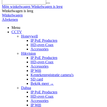
Mijn winkelwagen
Winkelwagen is leeg
Winkelwagen is leeg
Winkelwagen
Afrekenen
Menu
CCTV
Honeywell
IP PoE Producten
HD-over-Coax
Accessories
Hikvision
IP PoE Producten
HD-over-Coax
Accessories
IP Wifi
Kentekenregistratie camera's
SD card
Bekijk meer
→
Dahua
IP PoE Producten
HD-over-Coax
Accessories
IP Wifi