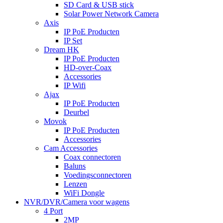
SD Card & USB stick
Solar Power Network Camera
Axis
IP PoE Producten
IP Set
Dream HK
IP PoE Producten
HD-over-Coax
Accessories
IP Wifi
Ajax
IP PoE Producten
Deurbel
Movok
IP PoE Producten
Accessories
Cam Accessories
Coax connectoren
Baluns
Voedingsconnectoren
Lenzen
WiFi Dongle
NVR/DVR/Camera voor wagens
4 Port
2MP