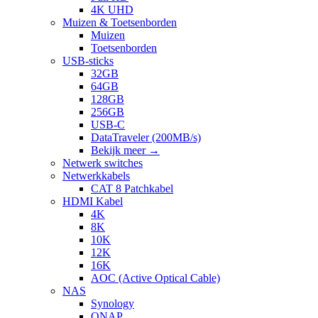
4K UHD
Muizen & Toetsenborden
Muizen
Toetsenborden
USB-sticks
32GB
64GB
128GB
256GB
USB-C
DataTraveler (200MB/s)
Bekijk meer
→
Netwerk switches
Netwerkkabels
CAT 8 Patchkabel
HDMI Kabel
4K
8K
10K
12K
16K
AOC (Active Optical Cable)
NAS
Synology
QNAP