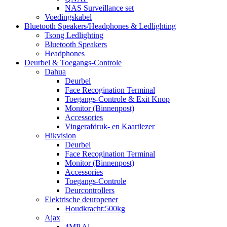
NAS Surveillance set
Voedingskabel
Bluetooth Speakers/Headphones & Ledlighting
Tsong Ledlighting
Bluetooth Speakers
Headphones
Deurbel & Toegangs-Controle
Dahua
Deurbel
Face Recogination Terminal
Toegangs-Controle & Exit Knop
Monitor (Binnenpost)
Accessories
Vingerafdruk- en Kaartlezer
Hikvision
Deurbel
Face Recogination Terminal
Monitor (Binnenpost)
Accessories
Toegangs-Controle
Deurcontrollers
Elektrische deuropener
Houdkracht:500kg
Ajax
4MP Ai