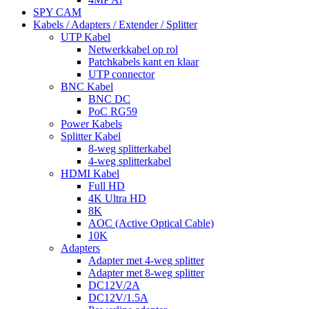
SPY CAM
Kabels / Adapters / Extender / Splitter
UTP Kabel
Netwerkkabel op rol
Patchkabels kant en klaar
UTP connector
BNC Kabel
BNC DC
PoC RG59
Power Kabels
Splitter Kabel
8-weg splitterkabel
4-weg splitterkabel
HDMI Kabel
Full HD
4K Ultra HD
8K
AOC (Active Optical Cable)
10K
Adapters
Adapter met 4-weg splitter
Adapter met 8-weg splitter
DC12V/2A
DC12V/1.5A