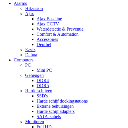
Alarms
Hikvision
Ajax
Ajax Baseline
Ajax CCTV
Waterdetectie & Preventie
Comfort & Automation
Accessoires
Deurbel
Ezviz
Dahua
Computers
PC
Mini PC
Geheugen
DDR4
DDR5
Harde schijven
SSD's
Harde schijf dockingstations
Externe behuizingen
Harde schijf adapters
SATA-kabels
Monitoren
Full HD