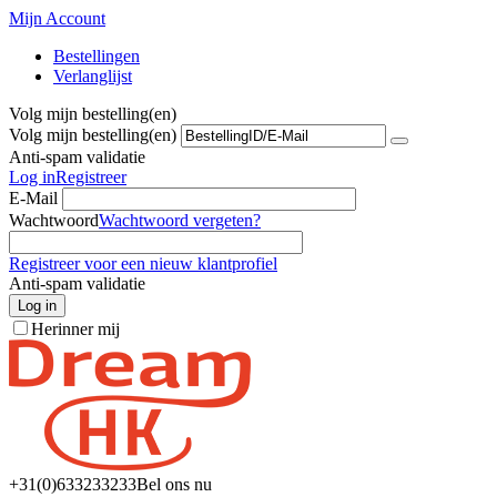
Mijn Account
Bestellingen
Verlanglijst
Volg mijn bestelling(en)
Volg mijn bestelling(en)
Anti-spam validatie
Log in
Registreer
E-Mail
Wachtwoord
Wachtwoord vergeten?
Registreer voor een nieuw klantprofiel
Anti-spam validatie
Log in
Herinner mij
+31(0)6
33233233
Bel ons nu