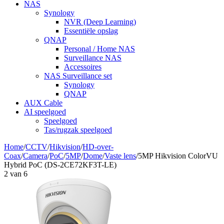
NAS
Synology
NVR (Deep Learning)
Essentiële opslag
QNAP
Personal / Home NAS
Surveillance NAS
Accessoires
NAS Surveillance set
Synology
QNAP
AUX Cable
AI speelgoed
Speelgoed
Tas/rugzak speelgoed
Home
/
CCTV
/
Hikvision
/
HD-over-
Coax
/
Camera
/
PoC
/
5MP
/
Dome
/
Vaste lens
/
5MP Hikvision ColorVU
Hybrid PoC (DS-2CE72KF3T-LE)
2
van
6