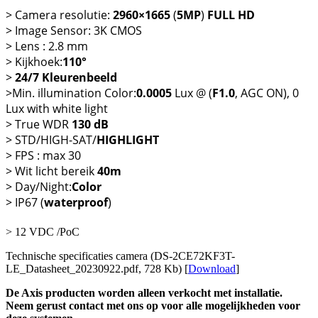
> Camera resolutie:
2960×1665
(
5MP
)
FULL HD
> Image Sensor: 3K CMOS
> Lens : 2.8 mm
> Kijkhoek:
110°
>
24/7 Kleurenbeeld
>Min. illumination Color:
0.0005
Lux @ (
F1.0
, AGC ON), 0
Lux with white light
> True WDR
130 dB
> STD/HIGH-SAT/
HIGHLIGHT
> FPS : max 30
> Wit licht bereik
40m
> Day/Night:
Color
> IP67 (
waterproof
)
> 12 VDC /PoC
Technische specificaties camera (DS-2CE72KF3T-
LE_Datasheet_20230922.pdf, 728 Kb) [
Download
]
De Axis producten worden alleen verkocht met installatie.
Neem gerust contact met ons op voor alle mogelijkheden voor