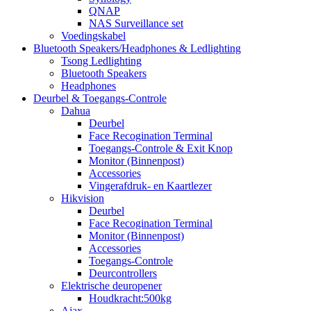
QNAP
NAS Surveillance set
Voedingskabel
Bluetooth Speakers/Headphones & Ledlighting
Tsong Ledlighting
Bluetooth Speakers
Headphones
Deurbel & Toegangs-Controle
Dahua
Deurbel
Face Recogination Terminal
Toegangs-Controle & Exit Knop
Monitor (Binnenpost)
Accessories
Vingerafdruk- en Kaartlezer
Hikvision
Deurbel
Face Recogination Terminal
Monitor (Binnenpost)
Accessories
Toegangs-Controle
Deurcontrollers
Elektrische deuropener
Houdkracht:500kg
Ajax