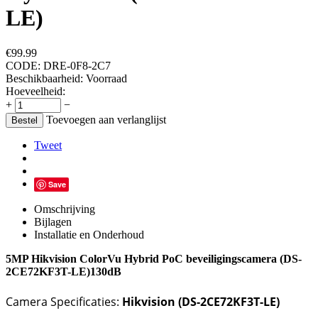
LE)
€
99.99
CODE:
DRE-0F8-2C7
Beschikbaarheid:
Voorraad
Hoeveelheid:
+
−
Toevoegen aan verlanglijst
Bestel
Tweet
Save
Omschrijving
Bijlagen
Installatie en Onderhoud
5MP Hikvision ColorVu Hybrid PoC beveiligingscamera (DS-
2CE72KF3T-LE)130dB
Camera Specificaties:
Hikvision (DS-2CE72KF3T-LE)