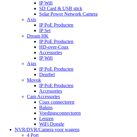
IP Wifi
SD Card & USB stick
Solar Power Network Camera
Axis
IP PoE Producten
IP Set
Dream HK
IP PoE Producten
HD-over-Coax
Accessories
IP Wifi
Ajax
IP PoE Producten
Deurbel
Movok
IP PoE Producten
Accessories
Cam Accessories
Coax connectoren
Baluns
Voedingsconnectoren
Lenzen
WiFi Dongle
NVR/DVR/Camera voor wagens
4 Port