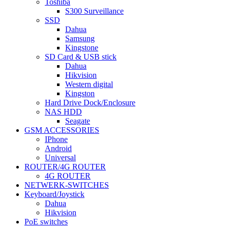
Toshiba
S300 Surveillance
SSD
Dahua
Samsung
Kingstone
SD Card & USB stick
Dahua
Hikvision
Western digital
Kingston
Hard Drive Dock/Enclosure
NAS HDD
Seagate
GSM ACCESSORIES
IPhone
Android
Universal
ROUTER/4G ROUTER
4G ROUTER
NETWERK-SWITCHES
Keyboard/Joystick
Dahua
Hikvision
PoE switches