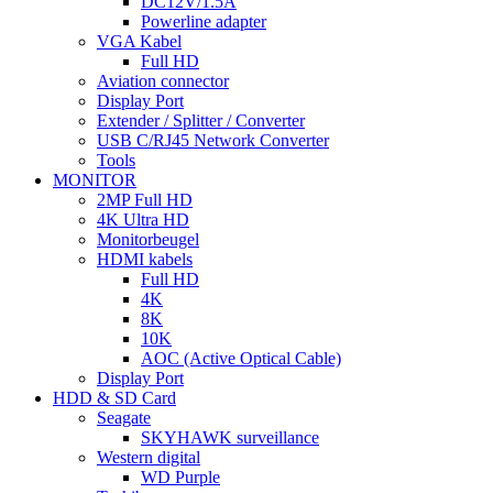
DC12V/1.5A
Powerline adapter
VGA Kabel
Full HD
Aviation connector
Display Port
Extender / Splitter / Converter
USB C/RJ45 Network Converter
Tools
MONITOR
2MP Full HD
4K Ultra HD
Monitorbeugel
HDMI kabels
Full HD
4K
8K
10K
AOC (Active Optical Cable)
Display Port
HDD & SD Card
Seagate
SKYHAWK surveillance
Western digital
WD Purple