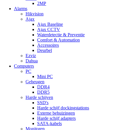
2MP
Alarms
Hikvision
Ajax
Ajax Baseline
Ajax CCTV
Waterdetectie & Preventie
Comfort & Automation
Accessoires
Deurbel
Ezviz
Dahua
Computers
PC
Mini PC
Geheugen
DDR4
DDR5
Harde schijven
SSD's
Harde schijf dockingstations
Externe behuizingen
Harde schijf adapters
SATA-kabels
Monitoren