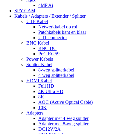
4MP Ai
SPY CAM
Kabels / Adapters / Extender / Splitter
UTP Kabel
Netwerkkabel op rol
Patchkabels kant en klaar
UTP connector
BNC Kabel
BNC DC
PoC RG59
Power Kabels
Splitter Kabel
8-weg splitterkabel
4-weg splitterkabel
HDMI Kabel
Full HD
4K Ultra HD
8K
AOC (Active Optical Cable)
10K
Adapters
Adapter met 4-weg splitter
Adapter met 8-weg splitter
DC12V/2A