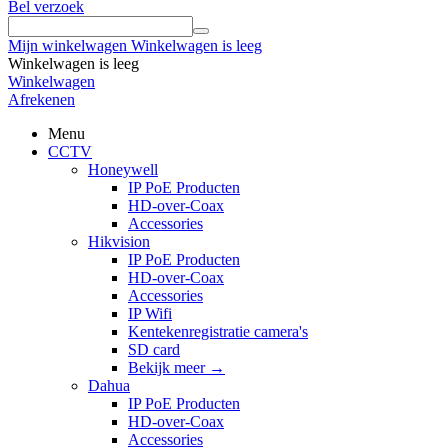
Bel verzoek
Mijn winkelwagen
Winkelwagen is leeg
Winkelwagen is leeg
Winkelwagen
Afrekenen
Menu
CCTV
Honeywell
IP PoE Producten
HD-over-Coax
Accessories
Hikvision
IP PoE Producten
HD-over-Coax
Accessories
IP Wifi
Kentekenregistratie camera's
SD card
Bekijk meer
→
Dahua
IP PoE Producten
HD-over-Coax
Accessories