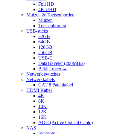
Full HD
4K UHD
Muizen & Toetsenborden
Muizen
Toetsenborden
USB-sticks
32GB
64GB
128GB
256GB
USB-C
DataTraveler (200MB/s)
Bekijk meer
→
Netwerk switches
Netwerkkabels
CAT 8 Patchkabel
HDMI Kabel
4K
8K
10K
12K
16K
AOC (Active Optical Cable)
NAS
Synology