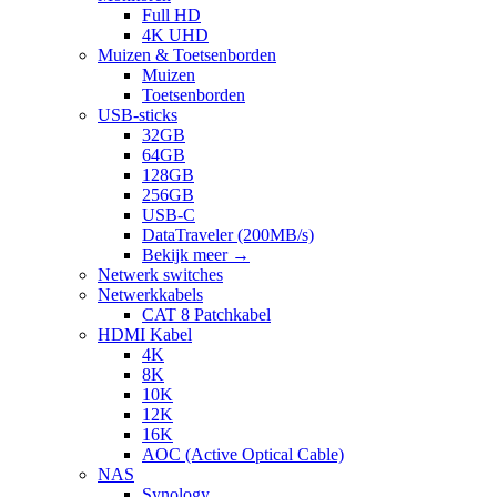
Full HD
4K UHD
Muizen & Toetsenborden
Muizen
Toetsenborden
USB-sticks
32GB
64GB
128GB
256GB
USB-C
DataTraveler (200MB/s)
Bekijk meer
→
Netwerk switches
Netwerkkabels
CAT 8 Patchkabel
HDMI Kabel
4K
8K
10K
12K
16K
AOC (Active Optical Cable)
NAS
Synology