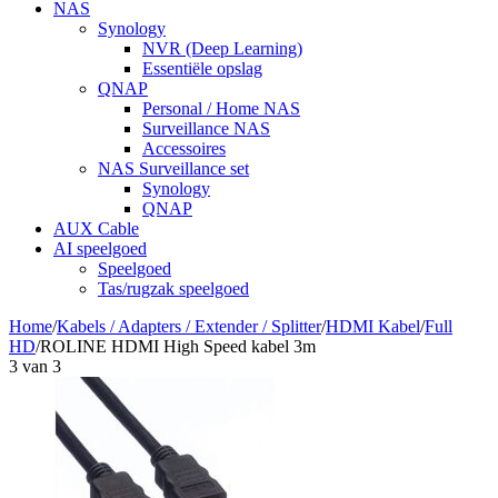
NAS
Synology
NVR (Deep Learning)
Essentiële opslag
QNAP
Personal / Home NAS
Surveillance NAS
Accessoires
NAS Surveillance set
Synology
QNAP
AUX Cable
AI speelgoed
Speelgoed
Tas/rugzak speelgoed
Home
/
Kabels / Adapters / Extender / Splitter
/
HDMI Kabel
/
Full
HD
/
ROLINE HDMI High Speed kabel 3m
3
van
3