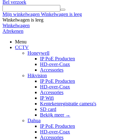
Bel verzoek
Mijn winkelwagen
Winkelwagen is leeg
Winkelwagen is leeg
Winkelwagen
Afrekenen
Menu
CCTV
Honeywell
IP PoE Producten
HD-over-Coax
Accessories
Hikvision
IP PoE Producten
HD-over-Coax
Accessories
IP Wifi
Kentekenregistratie camera's
SD card
Bekijk meer
→
Dahua
IP PoE Producten
HD-over-Coax
Accessories