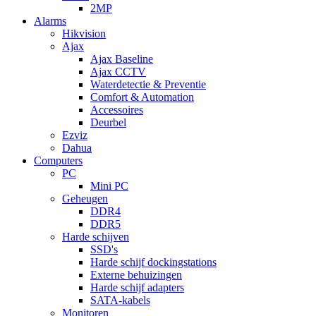
2MP
Alarms
Hikvision
Ajax
Ajax Baseline
Ajax CCTV
Waterdetectie & Preventie
Comfort & Automation
Accessoires
Deurbel
Ezviz
Dahua
Computers
PC
Mini PC
Geheugen
DDR4
DDR5
Harde schijven
SSD's
Harde schijf dockingstations
Externe behuizingen
Harde schijf adapters
SATA-kabels
Monitoren