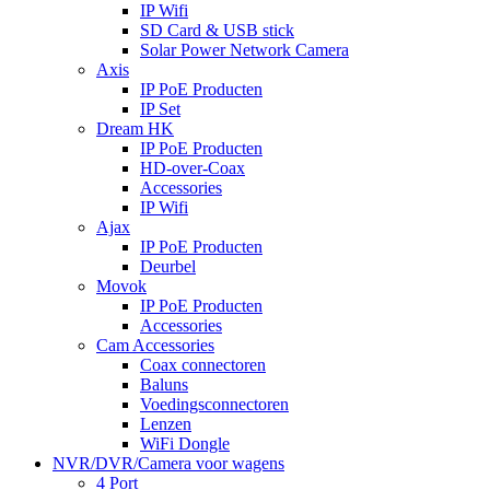
IP Wifi
SD Card & USB stick
Solar Power Network Camera
Axis
IP PoE Producten
IP Set
Dream HK
IP PoE Producten
HD-over-Coax
Accessories
IP Wifi
Ajax
IP PoE Producten
Deurbel
Movok
IP PoE Producten
Accessories
Cam Accessories
Coax connectoren
Baluns
Voedingsconnectoren
Lenzen
WiFi Dongle
NVR/DVR/Camera voor wagens
4 Port