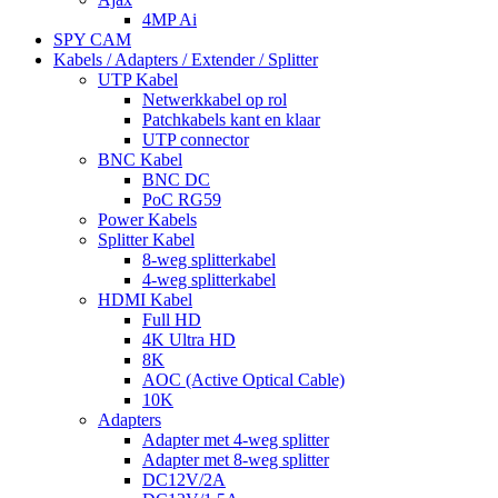
4MP Ai
SPY CAM
Kabels / Adapters / Extender / Splitter
UTP Kabel
Netwerkkabel op rol
Patchkabels kant en klaar
UTP connector
BNC Kabel
BNC DC
PoC RG59
Power Kabels
Splitter Kabel
8-weg splitterkabel
4-weg splitterkabel
HDMI Kabel
Full HD
4K Ultra HD
8K
AOC (Active Optical Cable)
10K
Adapters
Adapter met 4-weg splitter
Adapter met 8-weg splitter
DC12V/2A