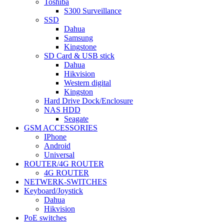
Toshiba
S300 Surveillance
SSD
Dahua
Samsung
Kingstone
SD Card & USB stick
Dahua
Hikvision
Western digital
Kingston
Hard Drive Dock/Enclosure
NAS HDD
Seagate
GSM ACCESSORIES
IPhone
Android
Universal
ROUTER/4G ROUTER
4G ROUTER
NETWERK-SWITCHES
Keyboard/Joystick
Dahua
Hikvision
PoE switches