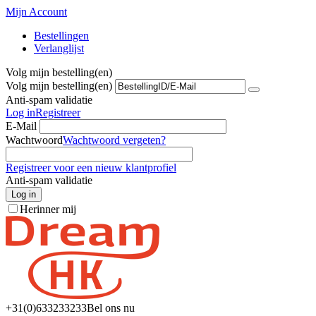
Mijn Account
Bestellingen
Verlanglijst
Volg mijn bestelling(en)
Volg mijn bestelling(en)
Anti-spam validatie
Log in
Registreer
E-Mail
Wachtwoord
Wachtwoord vergeten?
Registreer voor een nieuw klantprofiel
Anti-spam validatie
Log in
Herinner mij
+31(0)6
33233233
Bel ons nu