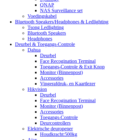
QNAP
NAS Surveillance set
Voedingskabel
Bluetooth Speakers/Headphones & Ledlighting
Tsong Ledlighting
Bluetooth Speakers
Headphones
Deurbel & Toegangs-Controle
Dahua
Deurbel
Face Recogination Terminal
Toegangs-Controle & Exit Knop
Monitor (Binnenpost)
Accessories
Vingerafdruk- en Kaartlezer
Hikvision
Deurbel
Face Recogination Terminal
Monitor (Binnenpost)
Accessories
Toegangs-Controle
Deurcontrollers
Elektrische deuropener
Houdkracht:500kg
Ajax