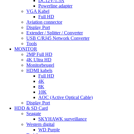
DC12V/1.5A
Powerline adapter
VGA Kabel
Full HD
Aviation connector
Display Port
Extender / Splitter / Converter
USB C/RJ45 Network Converter
Tools
MONITOR
2MP Full HD
4K Ultra HD
Monitorbeugel
HDMI kabels
Full HD
4K
8K
10K
AOC (Active Optical Cable)
Display Port
HDD & SD Card
Seagate
SKYHAWK surveillance
Western digital
WD Purple