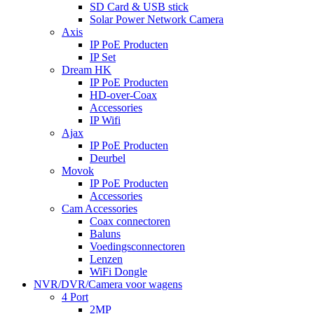
SD Card & USB stick
Solar Power Network Camera
Axis
IP PoE Producten
IP Set
Dream HK
IP PoE Producten
HD-over-Coax
Accessories
IP Wifi
Ajax
IP PoE Producten
Deurbel
Movok
IP PoE Producten
Accessories
Cam Accessories
Coax connectoren
Baluns
Voedingsconnectoren
Lenzen
WiFi Dongle
NVR/DVR/Camera voor wagens
4 Port
2MP