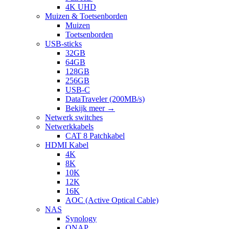
4K UHD
Muizen & Toetsenborden
Muizen
Toetsenborden
USB-sticks
32GB
64GB
128GB
256GB
USB-C
DataTraveler (200MB/s)
Bekijk meer
→
Netwerk switches
Netwerkkabels
CAT 8 Patchkabel
HDMI Kabel
4K
8K
10K
12K
16K
AOC (Active Optical Cable)
NAS
Synology
QNAP