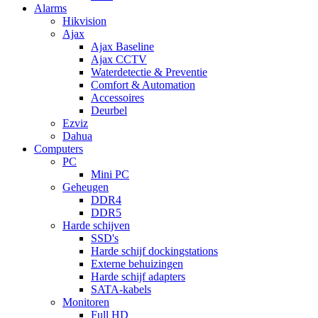
Alarms
Hikvision
Ajax
Ajax Baseline
Ajax CCTV
Waterdetectie & Preventie
Comfort & Automation
Accessoires
Deurbel
Ezviz
Dahua
Computers
PC
Mini PC
Geheugen
DDR4
DDR5
Harde schijven
SSD's
Harde schijf dockingstations
Externe behuizingen
Harde schijf adapters
SATA-kabels
Monitoren
Full HD