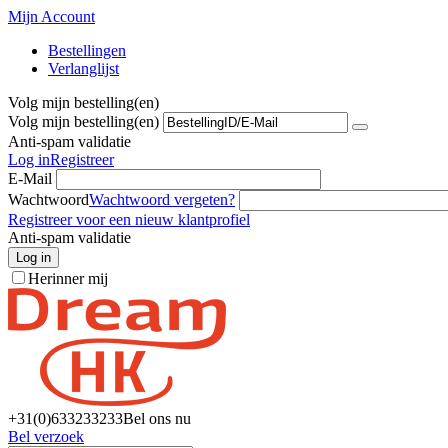
Mijn Account
Bestellingen
Verlanglijst
Volg mijn bestelling(en)
Volg mijn bestelling(en)
Anti-spam validatie
Log in
Registreer
E-Mail
Wachtwoord
Wachtwoord vergeten?
Registreer voor een nieuw klantprofiel
Anti-spam validatie
Log in
Herinner mij
+31(0)6
33233233
Bel ons nu
Bel verzoek