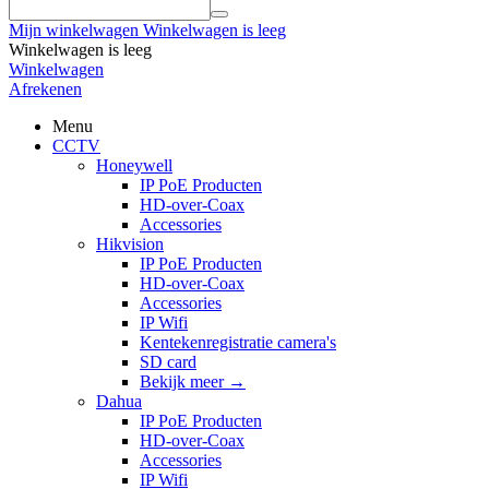
Mijn winkelwagen
Winkelwagen is leeg
Winkelwagen is leeg
Winkelwagen
Afrekenen
Menu
CCTV
Honeywell
IP PoE Producten
HD-over-Coax
Accessories
Hikvision
IP PoE Producten
HD-over-Coax
Accessories
IP Wifi
Kentekenregistratie camera's
SD card
Bekijk meer
→
Dahua
IP PoE Producten
HD-over-Coax
Accessories
IP Wifi