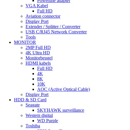
Powerline adapter
VGA Kabel
Full HD
Aviation connector
Display Port
Extender / Splitter / Converter
USB C/RJ45 Network Converter
Tools
MONITOR
2MP Full HD
4K Ultra HD
Monitorbeugel
HDMI kabels
Full HD
4K
8K
10K
AOC (Active Optical Cable)
Display Port
HDD & SD Card
Seagate
SKYHAWK surveillance
Western digital
WD Purple
Toshiba