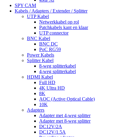
SPY CAM
Kabels / Adapters / Extender / Splitter
UTP Kabel
Netwerkkabel op rol
Patchkabels kant en klaar
UTP connector
BNC Kabel
BNC DC
PoC RG59
Power Kabels
Splitter Kabel
8-weg splitterkabel
4-weg splitterkabel
HDMI Kabel
Full HD
4K Ultra HD
8K
AOC (Active Optical Cable)
10K
Adapters
Adapter met 4-weg splitter
Adapter met 8-weg splitter
DC12V/2A
DC12V/1.5A