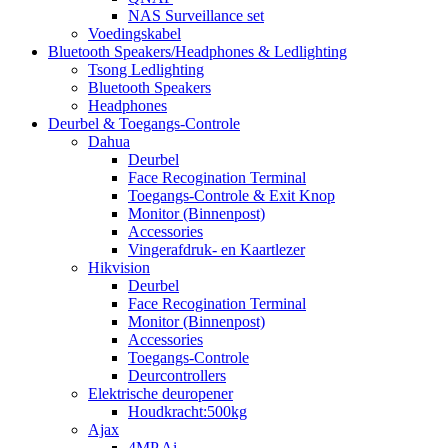
NAS Surveillance set
Voedingskabel
Bluetooth Speakers/Headphones & Ledlighting
Tsong Ledlighting
Bluetooth Speakers
Headphones
Deurbel & Toegangs-Controle
Dahua
Deurbel
Face Recogination Terminal
Toegangs-Controle & Exit Knop
Monitor (Binnenpost)
Accessories
Vingerafdruk- en Kaartlezer
Hikvision
Deurbel
Face Recogination Terminal
Monitor (Binnenpost)
Accessories
Toegangs-Controle
Deurcontrollers
Elektrische deuropener
Houdkracht:500kg
Ajax
4MP Ai