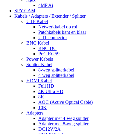
4MP Ai
SPY CAM
Kabels / Adapters / Extender / Splitter
UTP Kabel
Netwerkkabel op rol
Patchkabels kant en klaar
UTP connector
BNC Kabel
BNC DC
PoC RG59
Power Kabels
Splitter Kabel
8-weg splitterkabel
4-weg splitterkabel
HDMI Kabel
Full HD
4K Ultra HD
8K
AOC (Active Optical Cable)
10K
Adapters
Adapter met 4-weg splitter
Adapter met 8-weg splitter
DC12V/2A