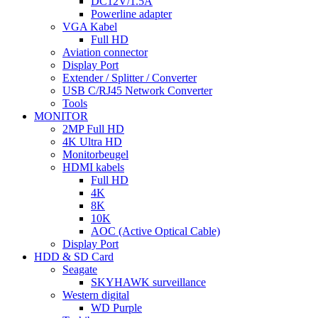
DC12V/1.5A
Powerline adapter
VGA Kabel
Full HD
Aviation connector
Display Port
Extender / Splitter / Converter
USB C/RJ45 Network Converter
Tools
MONITOR
2MP Full HD
4K Ultra HD
Monitorbeugel
HDMI kabels
Full HD
4K
8K
10K
AOC (Active Optical Cable)
Display Port
HDD & SD Card
Seagate
SKYHAWK surveillance
Western digital
WD Purple