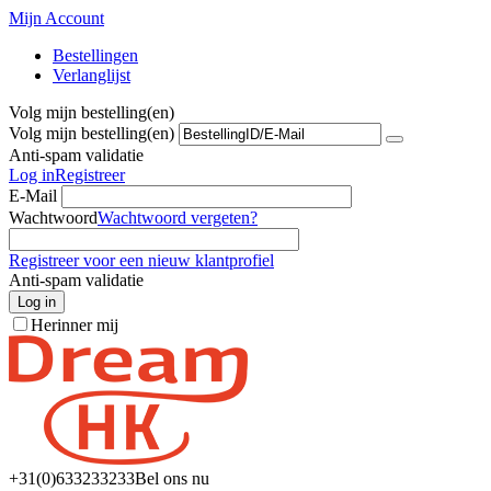
Mijn Account
Bestellingen
Verlanglijst
Volg mijn bestelling(en)
Volg mijn bestelling(en)
Anti-spam validatie
Log in
Registreer
E-Mail
Wachtwoord
Wachtwoord vergeten?
Registreer voor een nieuw klantprofiel
Anti-spam validatie
Log in
Herinner mij
+31(0)6
33233233
Bel ons nu