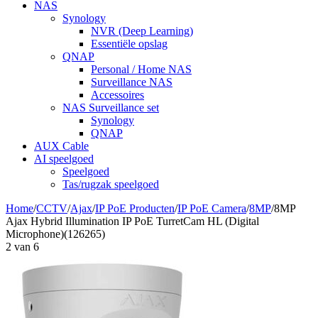
NAS
Synology
NVR (Deep Learning)
Essentiële opslag
QNAP
Personal / Home NAS
Surveillance NAS
Accessoires
NAS Surveillance set
Synology
QNAP
AUX Cable
AI speelgoed
Speelgoed
Tas/rugzak speelgoed
Home
/
CCTV
/
Ajax
/
IP PoE Producten
/
IP PoE Camera
/
8MP
/
8MP
Ajax Hybrid Illumination IP PoE TurretCam HL (Digital
Microphone)(126265)
2
van
6