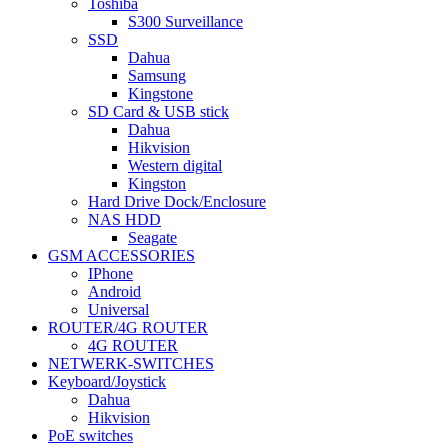
Toshiba
S300 Surveillance
SSD
Dahua
Samsung
Kingstone
SD Card & USB stick
Dahua
Hikvision
Western digital
Kingston
Hard Drive Dock/Enclosure
NAS HDD
Seagate
GSM ACCESSORIES
IPhone
Android
Universal
ROUTER/4G ROUTER
4G ROUTER
NETWERK-SWITCHES
Keyboard/Joystick
Dahua
Hikvision
PoE switches