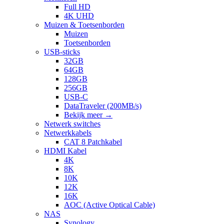
Full HD
4K UHD
Muizen & Toetsenborden
Muizen
Toetsenborden
USB-sticks
32GB
64GB
128GB
256GB
USB-C
DataTraveler (200MB/s)
Bekijk meer
→
Netwerk switches
Netwerkkabels
CAT 8 Patchkabel
HDMI Kabel
4K
8K
10K
12K
16K
AOC (Active Optical Cable)
NAS
Synology