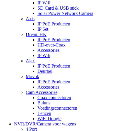
IP Wifi
SD Card & USB stick
Solar Power Network Camera
Axis
IP PoE Producten
IP Set
Dream HK
IP PoE Producten
HD-over-Coax
Accessories
IP Wifi
Ajax
IP PoE Producten
Deurbel
Movok
IP PoE Producten
Accessories
Cam Accessories
Coax connectoren
Baluns
Voedingsconnectoren
Lenzen
WiFi Dongle
NVR/DVR/Camera voor wagens
4 Port