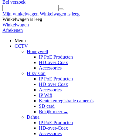
Bel verzoek
Mijn winkelwagen
Winkelwagen is leeg
Winkelwagen is leeg
Winkelwagen
Afrekenen
Menu
CCTV
Honeywell
IP PoE Producten
HD-over-Coax
Accessories
Hikvision
IP PoE Producten
HD-over-Coax
Accessories
IP Wifi
Kentekenregistratie camera's
SD card
Bekijk meer
→
Dahua
IP PoE Producten
HD-over-Coax
Accessories