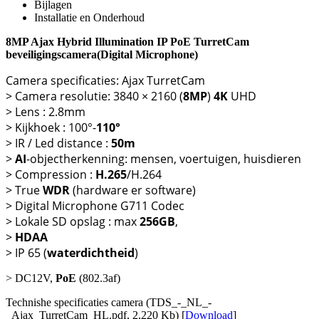
Bijlagen
Installatie en Onderhoud
8MP Ajax Hybrid Illumination IP PoE TurretCam
beveiligingscamera(Digital Microphone)
Camera specificaties: Ajax TurretCam
> Camera resolutie: 3840 × 2160 (
8
MP
)
4K
UHD
> Lens : 2.8mm
> Kijkhoek : 100°-
110°
> IR / Led distance :
50m
>
AI
-objectherkenning: mensen, voertuigen, huisdieren
> Compression :
H.265
/H.264
> True
WDR
(hardware er software)
> Digital Microphone G711 Codec
> Lokale SD opslag : max
256GB
,
>
HDAA
> IP 65 (
waterdichtheid
)
> DC12V,
PoE
(802.3af)
Technishe specificaties camera (TDS_-_NL_-
_Ajax_TurretCam_HL.pdf, 2,220 Kb) [
Download
]