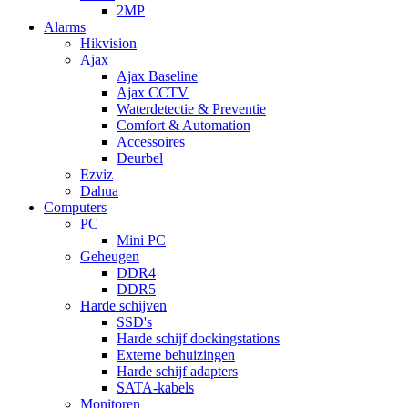
2MP
Alarms
Hikvision
Ajax
Ajax Baseline
Ajax CCTV
Waterdetectie & Preventie
Comfort & Automation
Accessoires
Deurbel
Ezviz
Dahua
Computers
PC
Mini PC
Geheugen
DDR4
DDR5
Harde schijven
SSD's
Harde schijf dockingstations
Externe behuizingen
Harde schijf adapters
SATA-kabels
Monitoren