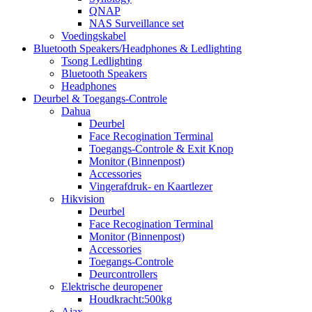
QNAP
NAS Surveillance set
Voedingskabel
Bluetooth Speakers/Headphones & Ledlighting
Tsong Ledlighting
Bluetooth Speakers
Headphones
Deurbel & Toegangs-Controle
Dahua
Deurbel
Face Recogination Terminal
Toegangs-Controle & Exit Knop
Monitor (Binnenpost)
Accessories
Vingerafdruk- en Kaartlezer
Hikvision
Deurbel
Face Recogination Terminal
Monitor (Binnenpost)
Accessories
Toegangs-Controle
Deurcontrollers
Elektrische deuropener
Houdkracht:500kg
Ajax