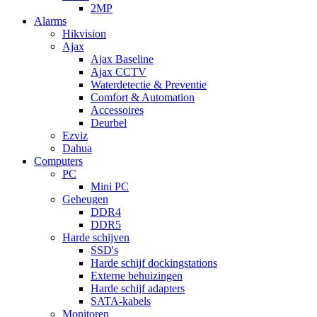
2MP
Alarms
Hikvision
Ajax
Ajax Baseline
Ajax CCTV
Waterdetectie & Preventie
Comfort & Automation
Accessoires
Deurbel
Ezviz
Dahua
Computers
PC
Mini PC
Geheugen
DDR4
DDR5
Harde schijven
SSD's
Harde schijf dockingstations
Externe behuizingen
Harde schijf adapters
SATA-kabels
Monitoren