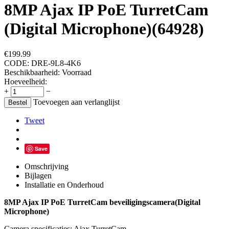
8MP Ajax IP PoE TurretCam
(Digital Microphone)(64928)
€
199.99
CODE:
DRE-9L8-4K6
Beschikbaarheid:
Voorraad
Hoeveelheid:
+
−
Toevoegen aan verlanglijst
Bestel
Tweet
Save
Omschrijving
Bijlagen
Installatie en Onderhoud
8MP Ajax IP PoE TurretCam beveiligingscamera(Digital
Microphone)
Camera specificaties: Ajax TurretCam