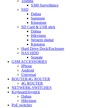
Toshiba
S300 Surveillance
SSD
Dahua
Samsung
Kingstone
SD Card & USB stick
Dahua
Hikvision
Western digital
Kingston
Hard Drive Dock/Enclosure
NAS HDD
Seagate
GSM ACCESSORIES
IPhone
Android
Universal
ROUTER/4G ROUTER
4G ROUTER
NETWERK-SWITCHES
Keyboard/Joystick
Dahua
Hikvision
PoE switches