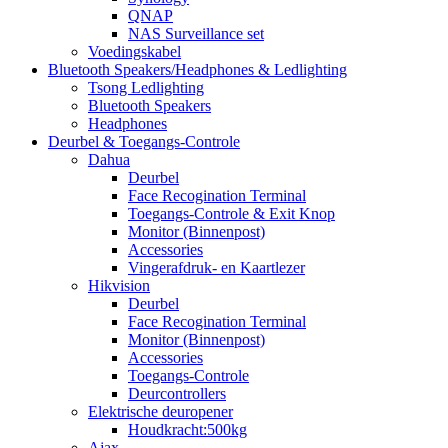
QNAP
NAS Surveillance set
Voedingskabel
Bluetooth Speakers/Headphones & Ledlighting
Tsong Ledlighting
Bluetooth Speakers
Headphones
Deurbel & Toegangs-Controle
Dahua
Deurbel
Face Recogination Terminal
Toegangs-Controle & Exit Knop
Monitor (Binnenpost)
Accessories
Vingerafdruk- en Kaartlezer
Hikvision
Deurbel
Face Recogination Terminal
Monitor (Binnenpost)
Accessories
Toegangs-Controle
Deurcontrollers
Elektrische deuropener
Houdkracht:500kg
Ajax