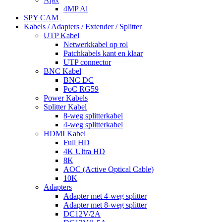
4MP Ai
SPY CAM
Kabels / Adapters / Extender / Splitter
UTP Kabel
Netwerkkabel op rol
Patchkabels kant en klaar
UTP connector
BNC Kabel
BNC DC
PoC RG59
Power Kabels
Splitter Kabel
8-weg splitterkabel
4-weg splitterkabel
HDMI Kabel
Full HD
4K Ultra HD
8K
AOC (Active Optical Cable)
10K
Adapters
Adapter met 4-weg splitter
Adapter met 8-weg splitter
DC12V/2A