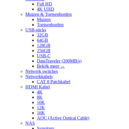
Full HD
4K UHD
Muizen & Toetsenborden
Muizen
Toetsenborden
USB-sticks
32GB
64GB
128GB
256GB
USB-C
DataTraveler (200MB/s)
Bekijk meer
→
Netwerk switches
Netwerkkabels
CAT 8 Patchkabel
HDMI Kabel
4K
8K
10K
12K
16K
AOC (Active Optical Cable)
NAS
Synology