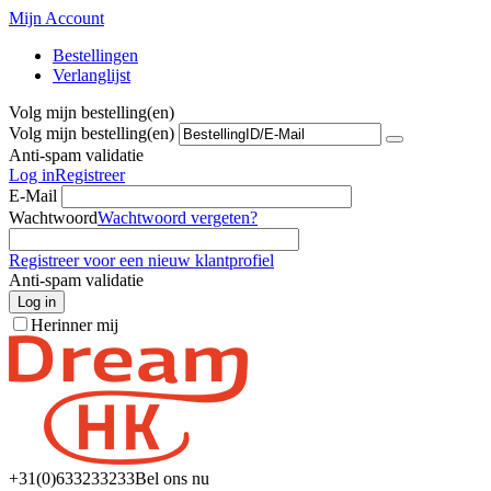
Mijn Account
Bestellingen
Verlanglijst
Volg mijn bestelling(en)
Volg mijn bestelling(en)
Anti-spam validatie
Log in
Registreer
E-Mail
Wachtwoord
Wachtwoord vergeten?
Registreer voor een nieuw klantprofiel
Anti-spam validatie
Log in
Herinner mij
+31(0)6
33233233
Bel ons nu