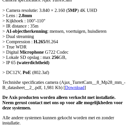
> Camera resolutie: 3.840 × 2.160 (
5MP
) 4K UHD
> Lens :
2.8mm
> Kijkhoek : 100°-110°
> IR distance : 35m
>
AI-objectherkenning
: mensen, voertuigen, huisdieren
> Dual streaming
> Compression :
H.265/
H.264
> True WDR
> Digital
Microphone
G722 Codec
> Lokale SD opslag : max
256
GB,
> IP 65
(waterdichtheid)
> DC12V,
PoE
(802.3af)
Technishe specificaties camera (Ajax_TurretCam__8_Mp28_mm_-
B_datasheet__2_.pdf, 1,981 Kb) [
Download
]
De Axis producten worden alleen verkocht met installatie.
Neem gerust contact met ons op voor alle mogelijkheden voor
deze systemen.
Alle andere systemen kunnen gekocht worden met en zonder
installatie.