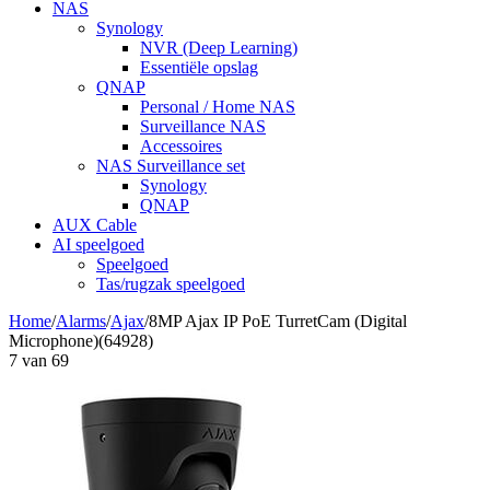
NAS
Synology
NVR (Deep Learning)
Essentiële opslag
QNAP
Personal / Home NAS
Surveillance NAS
Accessoires
NAS Surveillance set
Synology
QNAP
AUX Cable
AI speelgoed
Speelgoed
Tas/rugzak speelgoed
Home
/
Alarms
/
Ajax
/
8MP Ajax IP PoE TurretCam (Digital
Microphone)(64928)
7
van
69