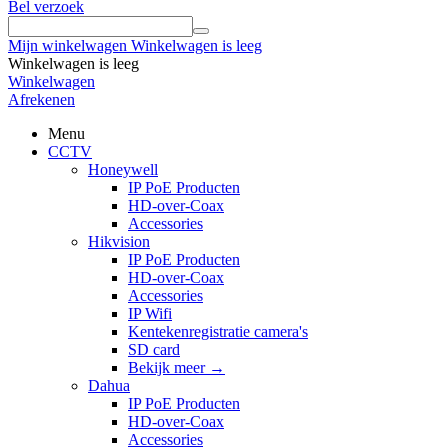
Bel verzoek
Mijn winkelwagen
Winkelwagen is leeg
Winkelwagen is leeg
Winkelwagen
Afrekenen
Menu
CCTV
Honeywell
IP PoE Producten
HD-over-Coax
Accessories
Hikvision
IP PoE Producten
HD-over-Coax
Accessories
IP Wifi
Kentekenregistratie camera's
SD card
Bekijk meer
→
Dahua
IP PoE Producten
HD-over-Coax
Accessories