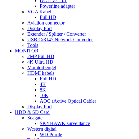
DC12V/1.5A
Powerline adapter
VGA Kabel
Full HD
Aviation connector
Display Port
Extender / Splitter / Converter
USB C/RJ45 Network Converter
Tools
MONITOR
2MP Full HD
4K Ultra HD
Monitorbeugel
HDMI kabels
Full HD
4K
8K
10K
AOC (Active Optical Cable)
Display Port
HDD & SD Card
Seagate
SKYHAWK surveillance
Western digital
WD Purple