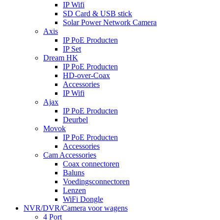
IP Wifi
SD Card & USB stick
Solar Power Network Camera
Axis
IP PoE Producten
IP Set
Dream HK
IP PoE Producten
HD-over-Coax
Accessories
IP Wifi
Ajax
IP PoE Producten
Deurbel
Movok
IP PoE Producten
Accessories
Cam Accessories
Coax connectoren
Baluns
Voedingsconnectoren
Lenzen
WiFi Dongle
NVR/DVR/Camera voor wagens
4 Port