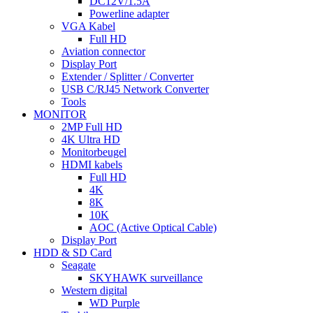
DC12V/1.5A
Powerline adapter
VGA Kabel
Full HD
Aviation connector
Display Port
Extender / Splitter / Converter
USB C/RJ45 Network Converter
Tools
MONITOR
2MP Full HD
4K Ultra HD
Monitorbeugel
HDMI kabels
Full HD
4K
8K
10K
AOC (Active Optical Cable)
Display Port
HDD & SD Card
Seagate
SKYHAWK surveillance
Western digital
WD Purple