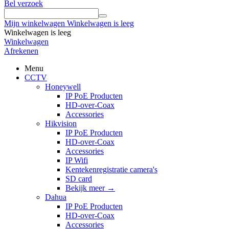
Bel verzoek
Mijn winkelwagen
Winkelwagen is leeg
Winkelwagen is leeg
Winkelwagen
Afrekenen
Menu
CCTV
Honeywell
IP PoE Producten
HD-over-Coax
Accessories
Hikvision
IP PoE Producten
HD-over-Coax
Accessories
IP Wifi
Kentekenregistratie camera's
SD card
Bekijk meer
→
Dahua
IP PoE Producten
HD-over-Coax
Accessories