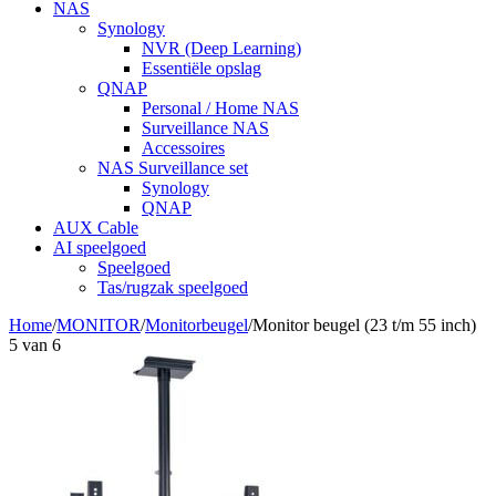
NAS
Synology
NVR (Deep Learning)
Essentiële opslag
QNAP
Personal / Home NAS
Surveillance NAS
Accessoires
NAS Surveillance set
Synology
QNAP
AUX Cable
AI speelgoed
Speelgoed
Tas/rugzak speelgoed
Home
/
MONITOR
/
Monitorbeugel
/
Monitor beugel (23 t/m 55 inch)
5
van
6