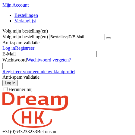
Mijn Account
Bestellingen
Verlanglijst
Volg mijn bestelling(en)
Volg mijn bestelling(en)
Anti-spam validatie
Log in
Registreer
E-Mail
Wachtwoord
Wachtwoord vergeten?
Registreer voor een nieuw klantprofiel
Anti-spam validatie
Log in
Herinner mij
+31(0)6
33233233
Bel ons nu