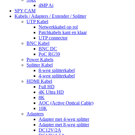
4MP Ai
SPY CAM
Kabels / Adapters / Extender / Splitter
UTP Kabel
Netwerkkabel op rol
Patchkabels kant en klaar
UTP connector
BNC Kabel
BNC DC
PoC RG59
Power Kabels
Splitter Kabel
8-weg splitterkabel
4-weg splitterkabel
HDMI Kabel
Full HD
4K Ultra HD
8K
AOC (Active Optical Cable)
10K
Adapters
Adapter met 4-weg splitter
Adapter met 8-weg splitter
DC12V/2A