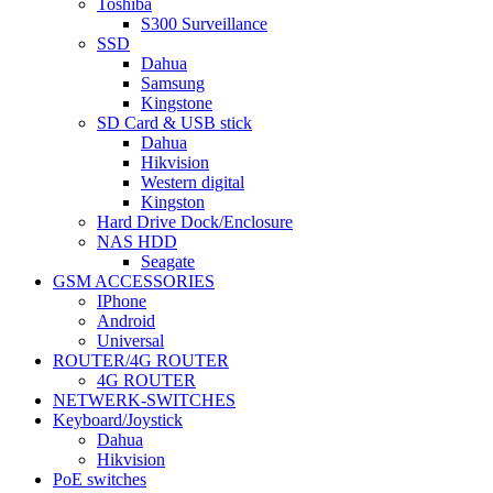
Toshiba
S300 Surveillance
SSD
Dahua
Samsung
Kingstone
SD Card & USB stick
Dahua
Hikvision
Western digital
Kingston
Hard Drive Dock/Enclosure
NAS HDD
Seagate
GSM ACCESSORIES
IPhone
Android
Universal
ROUTER/4G ROUTER
4G ROUTER
NETWERK-SWITCHES
Keyboard/Joystick
Dahua
Hikvision
PoE switches