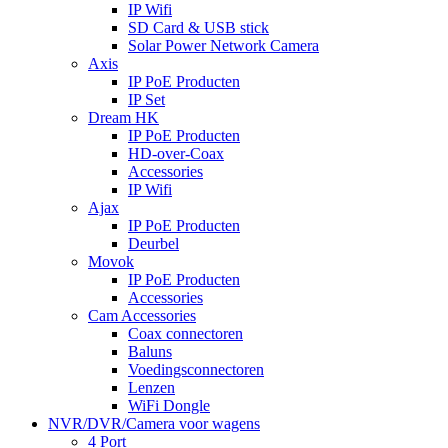
IP Wifi
SD Card & USB stick
Solar Power Network Camera
Axis
IP PoE Producten
IP Set
Dream HK
IP PoE Producten
HD-over-Coax
Accessories
IP Wifi
Ajax
IP PoE Producten
Deurbel
Movok
IP PoE Producten
Accessories
Cam Accessories
Coax connectoren
Baluns
Voedingsconnectoren
Lenzen
WiFi Dongle
NVR/DVR/Camera voor wagens
4 Port