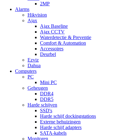
2MP
Alarms
Hikvision
Ajax
Ajax Baseline
Ajax CCTV
Waterdetectie & Preventie
Comfort & Automation
Accessoires
Deurbel
Ezviz
Dahua
Computers
PC
Mini PC
Geheugen
DDR4
DDR5
Harde schijven
SSD's
Harde schijf dockingstations
Externe behuizingen
Harde schijf adapters
SATA-kabels
Monitoren