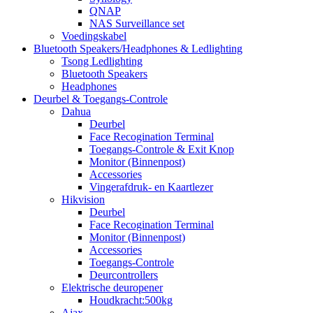
QNAP
NAS Surveillance set
Voedingskabel
Bluetooth Speakers/Headphones & Ledlighting
Tsong Ledlighting
Bluetooth Speakers
Headphones
Deurbel & Toegangs-Controle
Dahua
Deurbel
Face Recogination Terminal
Toegangs-Controle & Exit Knop
Monitor (Binnenpost)
Accessories
Vingerafdruk- en Kaartlezer
Hikvision
Deurbel
Face Recogination Terminal
Monitor (Binnenpost)
Accessories
Toegangs-Controle
Deurcontrollers
Elektrische deuropener
Houdkracht:500kg
Ajax