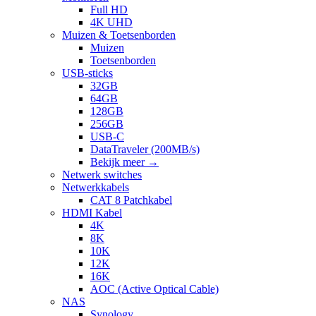
Full HD
4K UHD
Muizen & Toetsenborden
Muizen
Toetsenborden
USB-sticks
32GB
64GB
128GB
256GB
USB-C
DataTraveler (200MB/s)
Bekijk meer
→
Netwerk switches
Netwerkkabels
CAT 8 Patchkabel
HDMI Kabel
4K
8K
10K
12K
16K
AOC (Active Optical Cable)
NAS
Synology