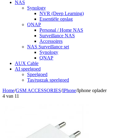
NAS
Synology
NVR (Deep Learning)
Essentiële opslag
QNAP
Personal / Home NAS
Surveillance NAS
Accessoires
NAS Surveillance set
Synology
QNAP
AUX Cable
AI speelgoed
Speelgoed
Tas/rugzak speelgoed
Home
/
GSM ACCESSORIES
/
IPhone
/
Iphone oplader
4
van
11