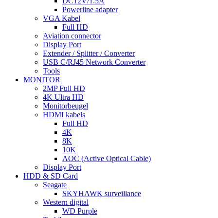
DC12V/1.5A
Powerline adapter
VGA Kabel
Full HD
Aviation connector
Display Port
Extender / Splitter / Converter
USB C/RJ45 Network Converter
Tools
MONITOR
2MP Full HD
4K Ultra HD
Monitorbeugel
HDMI kabels
Full HD
4K
8K
10K
AOC (Active Optical Cable)
Display Port
HDD & SD Card
Seagate
SKYHAWK surveillance
Western digital
WD Purple