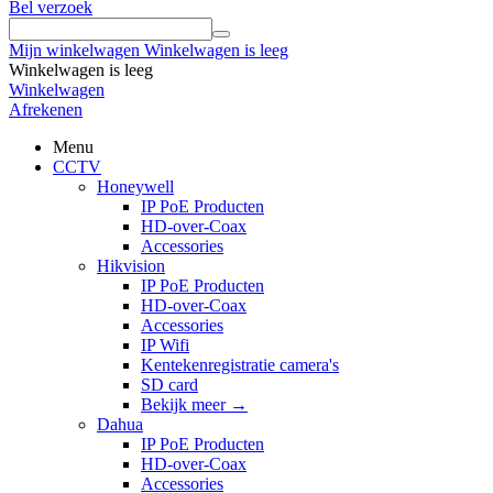
Bel verzoek
Mijn winkelwagen
Winkelwagen is leeg
Winkelwagen is leeg
Winkelwagen
Afrekenen
Menu
CCTV
Honeywell
IP PoE Producten
HD-over-Coax
Accessories
Hikvision
IP PoE Producten
HD-over-Coax
Accessories
IP Wifi
Kentekenregistratie camera's
SD card
Bekijk meer
→
Dahua
IP PoE Producten
HD-over-Coax
Accessories