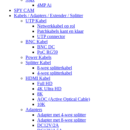
4MP Ai
SPY CAM
Kabels / Adapters / Extender / Splitter
UTP Kabel
Netwerkkabel op rol
Patchkabels kant en klaar
UTP connector
BNC Kabel
BNC DC
PoC RG59
Power Kabels
Splitter Kabel
8-weg splitterkabel
4-weg splitterkabel
HDMI Kabel
Full HD
4K Ultra HD
8K
AOC (Active Optical Cable)
10K
Adapters
Adapter met 4-weg splitter
Adapter met 8-weg splitter
DC12V/2A