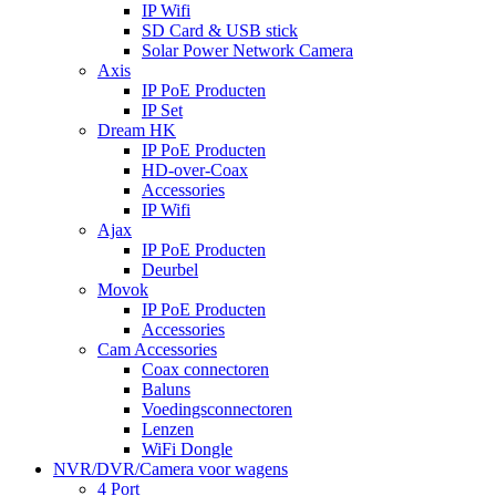
IP Wifi
SD Card & USB stick
Solar Power Network Camera
Axis
IP PoE Producten
IP Set
Dream HK
IP PoE Producten
HD-over-Coax
Accessories
IP Wifi
Ajax
IP PoE Producten
Deurbel
Movok
IP PoE Producten
Accessories
Cam Accessories
Coax connectoren
Baluns
Voedingsconnectoren
Lenzen
WiFi Dongle
NVR/DVR/Camera voor wagens
4 Port