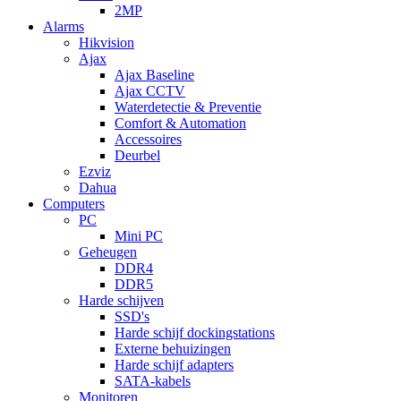
2MP
Alarms
Hikvision
Ajax
Ajax Baseline
Ajax CCTV
Waterdetectie & Preventie
Comfort & Automation
Accessoires
Deurbel
Ezviz
Dahua
Computers
PC
Mini PC
Geheugen
DDR4
DDR5
Harde schijven
SSD's
Harde schijf dockingstations
Externe behuizingen
Harde schijf adapters
SATA-kabels
Monitoren