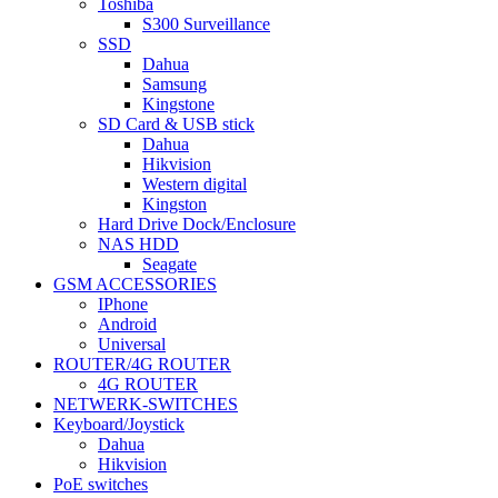
Toshiba
S300 Surveillance
SSD
Dahua
Samsung
Kingstone
SD Card & USB stick
Dahua
Hikvision
Western digital
Kingston
Hard Drive Dock/Enclosure
NAS HDD
Seagate
GSM ACCESSORIES
IPhone
Android
Universal
ROUTER/4G ROUTER
4G ROUTER
NETWERK-SWITCHES
Keyboard/Joystick
Dahua
Hikvision
PoE switches