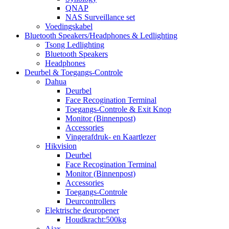
QNAP
NAS Surveillance set
Voedingskabel
Bluetooth Speakers/Headphones & Ledlighting
Tsong Ledlighting
Bluetooth Speakers
Headphones
Deurbel & Toegangs-Controle
Dahua
Deurbel
Face Recogination Terminal
Toegangs-Controle & Exit Knop
Monitor (Binnenpost)
Accessories
Vingerafdruk- en Kaartlezer
Hikvision
Deurbel
Face Recogination Terminal
Monitor (Binnenpost)
Accessories
Toegangs-Controle
Deurcontrollers
Elektrische deuropener
Houdkracht:500kg
Ajax