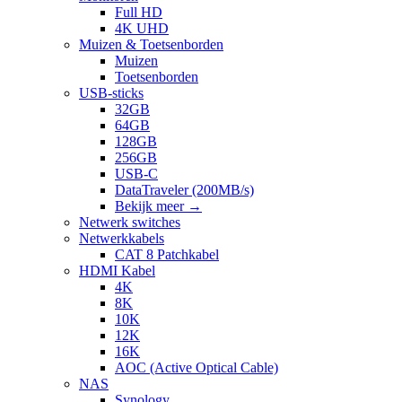
Full HD
4K UHD
Muizen & Toetsenborden
Muizen
Toetsenborden
USB-sticks
32GB
64GB
128GB
256GB
USB-C
DataTraveler (200MB/s)
Bekijk meer
→
Netwerk switches
Netwerkkabels
CAT 8 Patchkabel
HDMI Kabel
4K
8K
10K
12K
16K
AOC (Active Optical Cable)
NAS
Synology