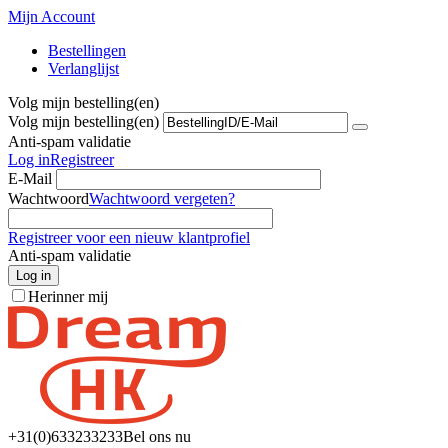
Mijn Account
Bestellingen
Verlanglijst
Volg mijn bestelling(en)
Volg mijn bestelling(en)
Anti-spam validatie
Log in
Registreer
E-Mail
Wachtwoord
Wachtwoord vergeten?
Registreer voor een nieuw klantprofiel
Anti-spam validatie
Log in
Herinner mij
+31(0)6
33233233
Bel ons nu