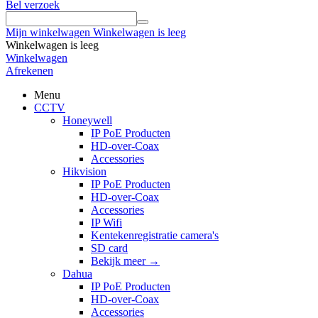
Bel verzoek
Mijn winkelwagen
Winkelwagen is leeg
Winkelwagen is leeg
Winkelwagen
Afrekenen
Menu
CCTV
Honeywell
IP PoE Producten
HD-over-Coax
Accessories
Hikvision
IP PoE Producten
HD-over-Coax
Accessories
IP Wifi
Kentekenregistratie camera's
SD card
Bekijk meer
→
Dahua
IP PoE Producten
HD-over-Coax
Accessories