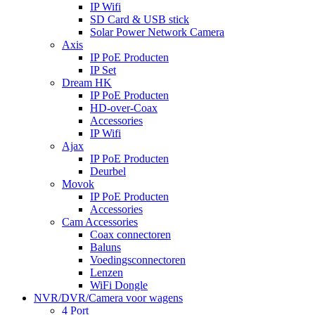
IP Wifi
SD Card & USB stick
Solar Power Network Camera
Axis
IP PoE Producten
IP Set
Dream HK
IP PoE Producten
HD-over-Coax
Accessories
IP Wifi
Ajax
IP PoE Producten
Deurbel
Movok
IP PoE Producten
Accessories
Cam Accessories
Coax connectoren
Baluns
Voedingsconnectoren
Lenzen
WiFi Dongle
NVR/DVR/Camera voor wagens
4 Port