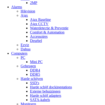
2MP
Alarms
Hikvision
Ajax
Ajax Baseline
Ajax CCTV
Waterdetectie & Preventie
Comfort & Automation
Accessoires
Deurbel
Ezviz
Dahua
Computers
PC
Mini PC
Geheugen
DDR4
DDR5
Harde schijven
SSD's
Harde schijf dockingstations
Externe behuizingen
Harde schijf adapters
SATA-kabels
Monitoren