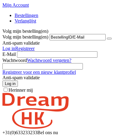
Mijn Account
Bestellingen
Verlanglijst
Volg mijn bestelling(en)
Volg mijn bestelling(en)
Anti-spam validatie
Log in
Registreer
E-Mail
Wachtwoord
Wachtwoord vergeten?
Registreer voor een nieuw klantprofiel
Anti-spam validatie
Log in
Herinner mij
+31(0)6
33233233
Bel ons nu