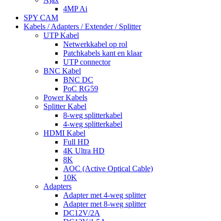
4MP Ai
SPY CAM
Kabels / Adapters / Extender / Splitter
UTP Kabel
Netwerkkabel op rol
Patchkabels kant en klaar
UTP connector
BNC Kabel
BNC DC
PoC RG59
Power Kabels
Splitter Kabel
8-weg splitterkabel
4-weg splitterkabel
HDMI Kabel
Full HD
4K Ultra HD
8K
AOC (Active Optical Cable)
10K
Adapters
Adapter met 4-weg splitter
Adapter met 8-weg splitter
DC12V/2A