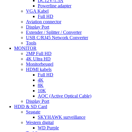
DC12V/1.5A
Powerline adapter
VGA Kabel
Full HD
Aviation connector
Display Port
Extender / Splitter / Converter
USB C/RJ45 Network Converter
Tools
MONITOR
2MP Full HD
4K Ultra HD
Monitorbeugel
HDMI kabels
Full HD
4K
8K
10K
AOC (Active Optical Cable)
Display Port
HDD & SD Card
Seagate
SKYHAWK surveillance
Western digital
WD Purple