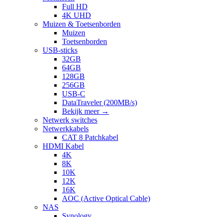
Full HD
4K UHD
Muizen & Toetsenborden
Muizen
Toetsenborden
USB-sticks
32GB
64GB
128GB
256GB
USB-C
DataTraveler (200MB/s)
Bekijk meer
→
Netwerk switches
Netwerkkabels
CAT 8 Patchkabel
HDMI Kabel
4K
8K
10K
12K
16K
AOC (Active Optical Cable)
NAS
Synology