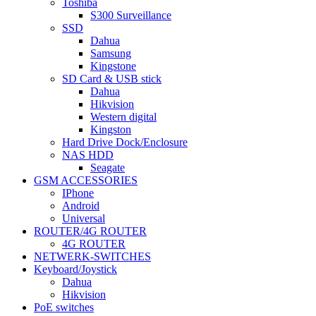
Toshiba
S300 Surveillance
SSD
Dahua
Samsung
Kingstone
SD Card & USB stick
Dahua
Hikvision
Western digital
Kingston
Hard Drive Dock/Enclosure
NAS HDD
Seagate
GSM ACCESSORIES
IPhone
Android
Universal
ROUTER/4G ROUTER
4G ROUTER
NETWERK-SWITCHES
Keyboard/Joystick
Dahua
Hikvision
PoE switches