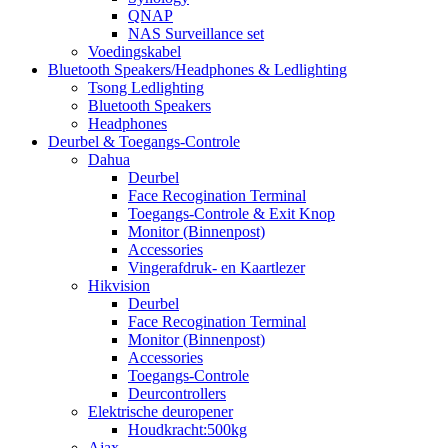
QNAP
NAS Surveillance set
Voedingskabel
Bluetooth Speakers/Headphones & Ledlighting
Tsong Ledlighting
Bluetooth Speakers
Headphones
Deurbel & Toegangs-Controle
Dahua
Deurbel
Face Recogination Terminal
Toegangs-Controle & Exit Knop
Monitor (Binnenpost)
Accessories
Vingerafdruk- en Kaartlezer
Hikvision
Deurbel
Face Recogination Terminal
Monitor (Binnenpost)
Accessories
Toegangs-Controle
Deurcontrollers
Elektrische deuropener
Houdkracht:500kg
Ajax