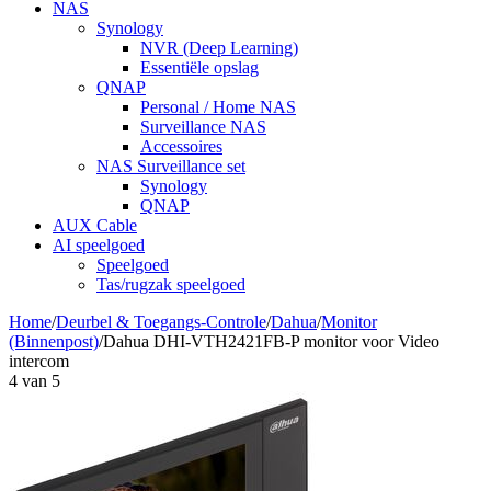
NAS
Synology
NVR (Deep Learning)
Essentiële opslag
QNAP
Personal / Home NAS
Surveillance NAS
Accessoires
NAS Surveillance set
Synology
QNAP
AUX Cable
AI speelgoed
Speelgoed
Tas/rugzak speelgoed
Home
/
Deurbel & Toegangs-Controle
/
Dahua
/
Monitor
(Binnenpost)
/
Dahua DHI-VTH2421FB-P monitor voor Video
intercom
4
van
5