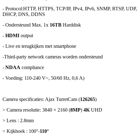
- Protocol:HTTP, HTTPS, TCP/IP, IPv4, IPv6, SNMP, RTSP, UDP,
DHCP, DNS, DDNS
- Ondersteund Max. 1x
16TB
Harddisk
-
HDMI
output
- Live en terugkijken met smartphone
-Third-party network cameras worden ondersteund
-
NDAA
compliance
- Voeding: 110-240 V~, 50/60 Hz, 0,6 A)
Camera specificaties: Ajax TurretCam (
126265
)
> Camera resolutie: 3840 × 2160 (
8MP
)
4K
UHD
> Lens : 2.8mm
> Kijkhoek : 100°-
110°