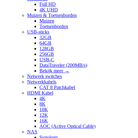
Full HD
4K UHD
Muizen & Toetsenborden
Muizen
Toetsenborden
USB-sticks
32GB
64GB
128GB
256GB
USB-C
DataTraveler (200MB/s)
Bekijk meer
→
Netwerk switches
Netwerkkabels
CAT 8 Patchkabel
HDMI Kabel
4K
8K
10K
12K
16K
AOC (Active Optical Cable)
NAS
Synology