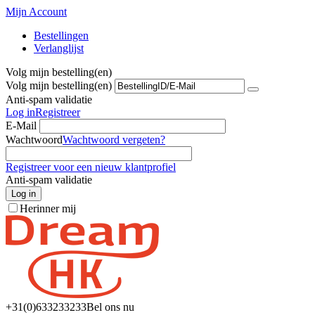
Mijn Account
Bestellingen
Verlanglijst
Volg mijn bestelling(en)
Volg mijn bestelling(en)
Anti-spam validatie
Log in
Registreer
E-Mail
Wachtwoord
Wachtwoord vergeten?
Registreer voor een nieuw klantprofiel
Anti-spam validatie
Log in
Herinner mij
+31(0)6
33233233
Bel ons nu