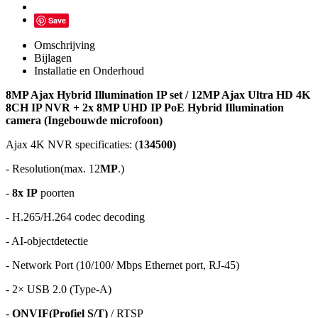
Save
Omschrijving
Bijlagen
Installatie en Onderhoud
8MP Ajax Hybrid Illumination IP set / 12MP Ajax Ultra HD 4K
8CH IP NVR + 2x 8MP UHD IP PoE Hybrid Illumination
camera (Ingebouwde microfoon)
Ajax 4K NVR specificaties: (
134500)
- Resolution(max. 12
MP
.)
-
8x IP
poorten
- H.265/H.264 codec decoding
- AI-objectdetectie
- Network Port (10/100/ Mbps Ethernet port, RJ-45)
- 2× USB 2.0 (Type-A)
-
ONVIF(Profiel S/T)
/ RTSP