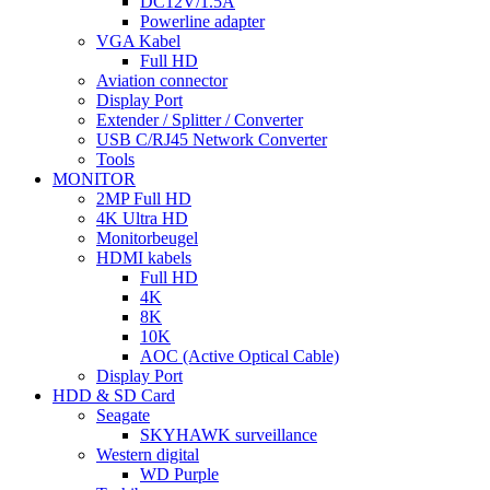
DC12V/1.5A
Powerline adapter
VGA Kabel
Full HD
Aviation connector
Display Port
Extender / Splitter / Converter
USB C/RJ45 Network Converter
Tools
MONITOR
2MP Full HD
4K Ultra HD
Monitorbeugel
HDMI kabels
Full HD
4K
8K
10K
AOC (Active Optical Cable)
Display Port
HDD & SD Card
Seagate
SKYHAWK surveillance
Western digital
WD Purple