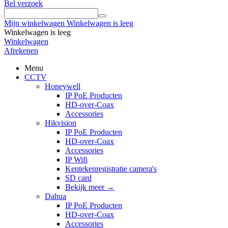
Bel verzoek
Mijn winkelwagen
Winkelwagen is leeg
Winkelwagen is leeg
Winkelwagen
Afrekenen
Menu
CCTV
Honeywell
IP PoE Producten
HD-over-Coax
Accessories
Hikvision
IP PoE Producten
HD-over-Coax
Accessories
IP Wifi
Kentekenregistratie camera's
SD card
Bekijk meer
→
Dahua
IP PoE Producten
HD-over-Coax
Accessories