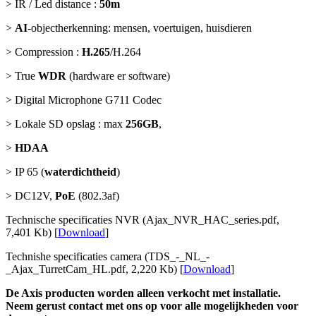
> IR / Led distance :
50m
>
AI
-objectherkenning: mensen, voertuigen, huisdieren
> Compression :
H.265
/H.264
> True
WDR
(hardware er software)
> Digital Microphone G711 Codec
> Lokale SD opslag : max
256GB
,
>
HDAA
> IP 65 (
waterdichtheid
)
> DC12V,
PoE
(802.3af)
Technische specificaties NVR (Ajax_NVR_HAC_series.pdf,
7,401 Kb) [
Download
]
Technishe specificaties camera (TDS_-_NL_-
_Ajax_TurretCam_HL.pdf, 2,220 Kb) [
Download
]
De Axis producten worden alleen verkocht met installatie.
Neem gerust contact met ons op voor alle mogelijkheden voor