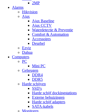
2MP
Alarms
Hikvision
Ajax
Ajax Baseline
Ajax CCTV
Waterdetectie & Preventie
Comfort & Automation
Accessoires
Deurbel
Ezviz
Dahua
Computers
PC
Mini PC
Geheugen
DDR4
DDR5
Harde schijven
SSD's
Harde schijf dockingstations
Externe behuizingen
Harde schijf adapters
SATA-kabels
Monitoren