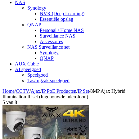
NAS
Synology
NVR (Deep Learning)
Essentiële opslag
QNAP
Personal / Home NAS
Surveillance NAS
Accessoires
NAS Surveillance set
Synology
QNAP
AUX Cable
AI speelgoed
Speelgoed
Tas/rugzak speelgoed
Home
/
CCTV
/
Ajax
/
IP PoE Producten
/
IP Set
/
8MP Ajax Hybrid
Illumination IP set (Ingebouwde microfoon)
5
van
8