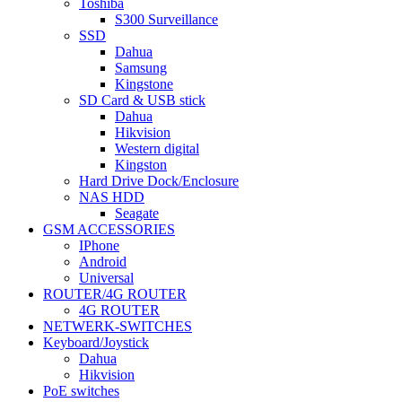
Toshiba
S300 Surveillance
SSD
Dahua
Samsung
Kingstone
SD Card & USB stick
Dahua
Hikvision
Western digital
Kingston
Hard Drive Dock/Enclosure
NAS HDD
Seagate
GSM ACCESSORIES
IPhone
Android
Universal
ROUTER/4G ROUTER
4G ROUTER
NETWERK-SWITCHES
Keyboard/Joystick
Dahua
Hikvision
PoE switches