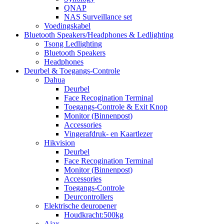
QNAP
NAS Surveillance set
Voedingskabel
Bluetooth Speakers/Headphones & Ledlighting
Tsong Ledlighting
Bluetooth Speakers
Headphones
Deurbel & Toegangs-Controle
Dahua
Deurbel
Face Recogination Terminal
Toegangs-Controle & Exit Knop
Monitor (Binnenpost)
Accessories
Vingerafdruk- en Kaartlezer
Hikvision
Deurbel
Face Recogination Terminal
Monitor (Binnenpost)
Accessories
Toegangs-Controle
Deurcontrollers
Elektrische deuropener
Houdkracht:500kg
Ajax