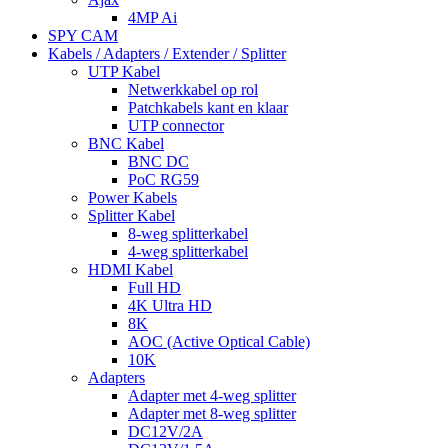
4MP Ai
SPY CAM
Kabels / Adapters / Extender / Splitter
UTP Kabel
Netwerkkabel op rol
Patchkabels kant en klaar
UTP connector
BNC Kabel
BNC DC
PoC RG59
Power Kabels
Splitter Kabel
8-weg splitterkabel
4-weg splitterkabel
HDMI Kabel
Full HD
4K Ultra HD
8K
AOC (Active Optical Cable)
10K
Adapters
Adapter met 4-weg splitter
Adapter met 8-weg splitter
DC12V/2A