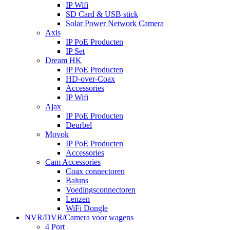
IP Wifi
SD Card & USB stick
Solar Power Network Camera
Axis
IP PoE Producten
IP Set
Dream HK
IP PoE Producten
HD-over-Coax
Accessories
IP Wifi
Ajax
IP PoE Producten
Deurbel
Movok
IP PoE Producten
Accessories
Cam Accessories
Coax connectoren
Baluns
Voedingsconnectoren
Lenzen
WiFi Dongle
NVR/DVR/Camera voor wagens
4 Port