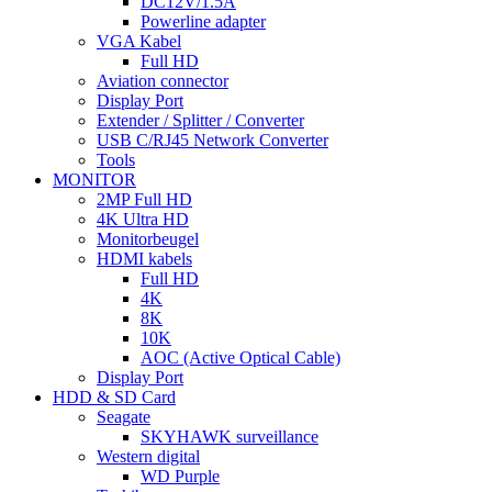
DC12V/1.5A
Powerline adapter
VGA Kabel
Full HD
Aviation connector
Display Port
Extender / Splitter / Converter
USB C/RJ45 Network Converter
Tools
MONITOR
2MP Full HD
4K Ultra HD
Monitorbeugel
HDMI kabels
Full HD
4K
8K
10K
AOC (Active Optical Cable)
Display Port
HDD & SD Card
Seagate
SKYHAWK surveillance
Western digital
WD Purple