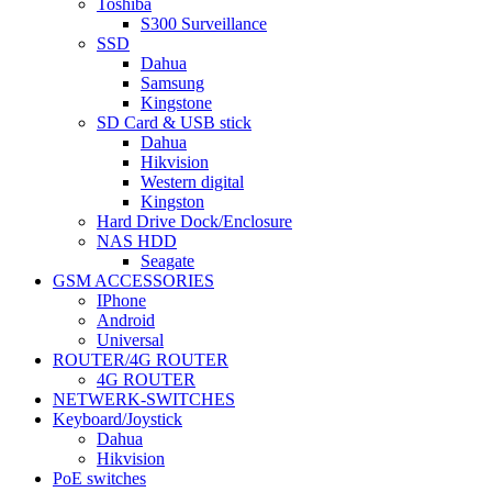
Toshiba
S300 Surveillance
SSD
Dahua
Samsung
Kingstone
SD Card & USB stick
Dahua
Hikvision
Western digital
Kingston
Hard Drive Dock/Enclosure
NAS HDD
Seagate
GSM ACCESSORIES
IPhone
Android
Universal
ROUTER/4G ROUTER
4G ROUTER
NETWERK-SWITCHES
Keyboard/Joystick
Dahua
Hikvision
PoE switches