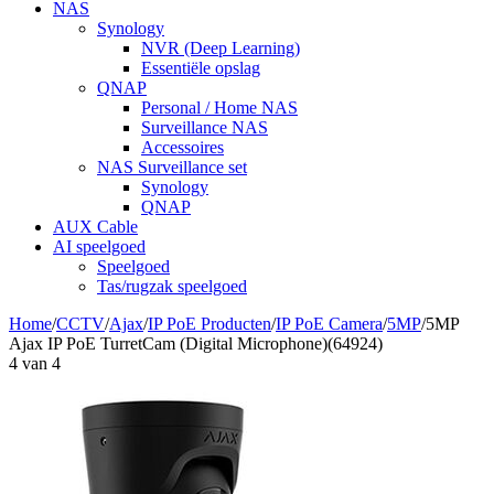
NAS
Synology
NVR (Deep Learning)
Essentiële opslag
QNAP
Personal / Home NAS
Surveillance NAS
Accessoires
NAS Surveillance set
Synology
QNAP
AUX Cable
AI speelgoed
Speelgoed
Tas/rugzak speelgoed
Home
/
CCTV
/
Ajax
/
IP PoE Producten
/
IP PoE Camera
/
5MP
/
5MP
Ajax IP PoE TurretCam (Digital Microphone)(64924)
4
van
4