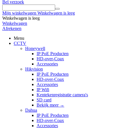
Bel verzoek
Mijn winkelwagen
Winkelwagen is leeg
Winkelwagen is leeg
Winkelwagen
Afrekenen
Menu
CCTV
Honeywell
IP PoE Producten
HD-over-Coax
Accessories
Hikvision
IP PoE Producten
HD-over-Coax
Accessories
IP Wifi
Kentekenregistratie camera's
SD card
Bekijk meer
→
Dahua
IP PoE Producten
HD-over-Coax
Accessories