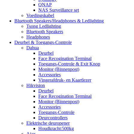
QNAP
NAS Surveillance set
Voedingskabel
Bluetooth Speakers/Headphones & Ledlighting
Tsong Ledlighting
Bluetooth Speakers
Headphones
Deurbel & Toegangs-Controle
Dahua
Deurbel
Face Recogination Terminal
Toegangs-Controle & Exit Knop
Monitor (Binnenpost)
Accessories
Vingerafdruk- en Kaartlezer
Hikvision
Deurbel
Face Recogination Terminal
Monitor (Binnenpost)
Accessories
Toegangs-Controle
Deurcontrollers
Elektrische deuropener
Houdkracht:500kg
Ajax