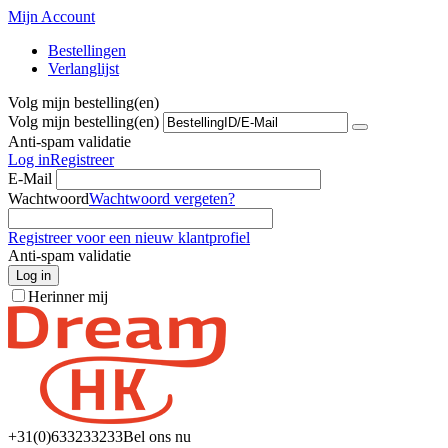
Mijn Account
Bestellingen
Verlanglijst
Volg mijn bestelling(en)
Volg mijn bestelling(en)
Anti-spam validatie
Log in
Registreer
E-Mail
Wachtwoord
Wachtwoord vergeten?
Registreer voor een nieuw klantprofiel
Anti-spam validatie
Log in
Herinner mij
+31(0)6
33233233
Bel ons nu