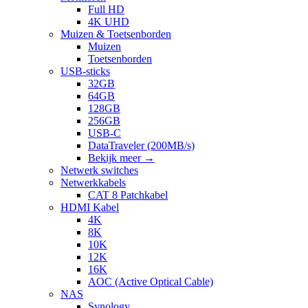
Full HD
4K UHD
Muizen & Toetsenborden
Muizen
Toetsenborden
USB-sticks
32GB
64GB
128GB
256GB
USB-C
DataTraveler (200MB/s)
Bekijk meer
→
Netwerk switches
Netwerkkabels
CAT 8 Patchkabel
HDMI Kabel
4K
8K
10K
12K
16K
AOC (Active Optical Cable)
NAS
Synology