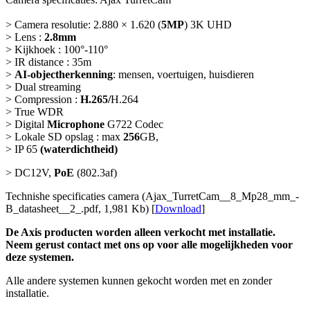
> Camera resolutie: 2.880 × 1.620 (
5MP
) 3K UHD
> Lens :
2.8mm
> Kijkhoek : 100°-110°
> IR distance : 35m
>
AI-objectherkenning
: mensen, voertuigen, huisdieren
> Dual streaming
> Compression :
H.265/
H.264
> True WDR
> Digital
Microphone
G722 Codec
> Lokale SD opslag : max
256
GB,
> IP 65
(waterdichtheid)
> DC12V,
PoE
(802.3af)
Technishe specificaties camera (Ajax_TurretCam__8_Mp28_mm_-
B_datasheet__2_.pdf, 1,981 Kb) [
Download
]
De Axis producten worden alleen verkocht met installatie.
Neem gerust contact met ons op voor alle mogelijkheden voor
deze systemen.
Alle andere systemen kunnen gekocht worden met en zonder
installatie.