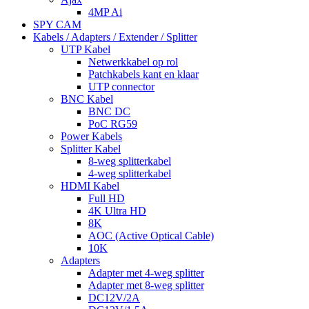
4MP Ai
SPY CAM
Kabels / Adapters / Extender / Splitter
UTP Kabel
Netwerkkabel op rol
Patchkabels kant en klaar
UTP connector
BNC Kabel
BNC DC
PoC RG59
Power Kabels
Splitter Kabel
8-weg splitterkabel
4-weg splitterkabel
HDMI Kabel
Full HD
4K Ultra HD
8K
AOC (Active Optical Cable)
10K
Adapters
Adapter met 4-weg splitter
Adapter met 8-weg splitter
DC12V/2A