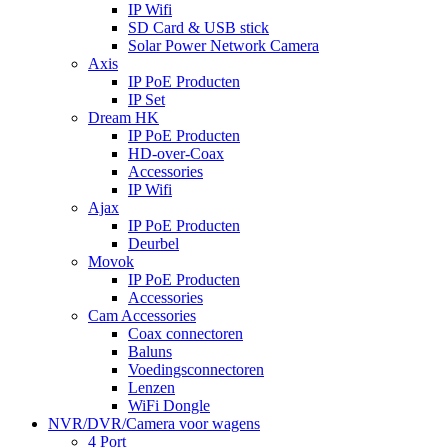
IP Wifi
SD Card & USB stick
Solar Power Network Camera
Axis
IP PoE Producten
IP Set
Dream HK
IP PoE Producten
HD-over-Coax
Accessories
IP Wifi
Ajax
IP PoE Producten
Deurbel
Movok
IP PoE Producten
Accessories
Cam Accessories
Coax connectoren
Baluns
Voedingsconnectoren
Lenzen
WiFi Dongle
NVR/DVR/Camera voor wagens
4 Port