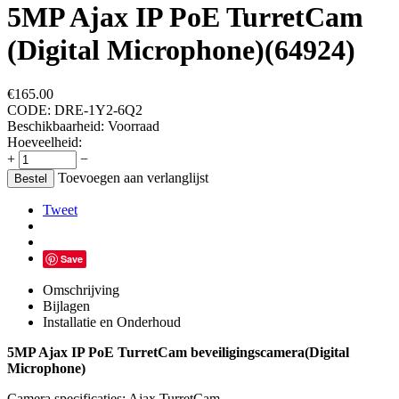
5MP Ajax IP PoE TurretCam
(Digital Microphone)(64924)
€
165.00
CODE:
DRE-1Y2-6Q2
Beschikbaarheid:
Voorraad
Hoeveelheid:
+
−
Toevoegen aan verlanglijst
Bestel
Tweet
Save
Omschrijving
Bijlagen
Installatie en Onderhoud
5MP Ajax IP PoE TurretCam beveiligingscamera(Digital
Microphone)
Camera specificaties: Ajax TurretCam