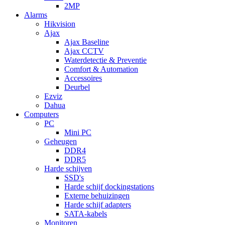
2MP
Alarms
Hikvision
Ajax
Ajax Baseline
Ajax CCTV
Waterdetectie & Preventie
Comfort & Automation
Accessoires
Deurbel
Ezviz
Dahua
Computers
PC
Mini PC
Geheugen
DDR4
DDR5
Harde schijven
SSD's
Harde schijf dockingstations
Externe behuizingen
Harde schijf adapters
SATA-kabels
Monitoren