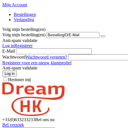
Mijn Account
Bestellingen
Verlanglijst
Volg mijn bestelling(en)
Volg mijn bestelling(en)
Anti-spam validatie
Log in
Registreer
E-Mail
Wachtwoord
Wachtwoord vergeten?
Registreer voor een nieuw klantprofiel
Anti-spam validatie
Log in
Herinner mij
+31(0)6
33233233
Bel ons nu
Bel verzoek