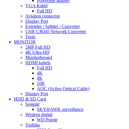
Powerline adapter
VGA Kabel
Full HD
Aviation connector
Display Port
Extender / Splitter / Converter
USB C/RJ45 Network Converter
Tools
MONITOR
2MP Full HD
4K Ultra HD
Monitorbeugel
HDMI kabels
Full HD
4K
8K
10K
AOC (Active Optical Cable)
Display Port
HDD & SD Card
Seagate
SKYHAWK surveillance
Western digital
WD Purple
Toshiba