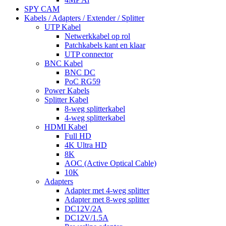
SPY CAM
Kabels / Adapters / Extender / Splitter
UTP Kabel
Netwerkkabel op rol
Patchkabels kant en klaar
UTP connector
BNC Kabel
BNC DC
PoC RG59
Power Kabels
Splitter Kabel
8-weg splitterkabel
4-weg splitterkabel
HDMI Kabel
Full HD
4K Ultra HD
8K
AOC (Active Optical Cable)
10K
Adapters
Adapter met 4-weg splitter
Adapter met 8-weg splitter
DC12V/2A
DC12V/1.5A