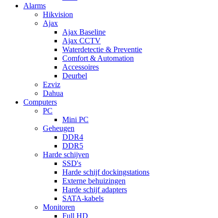
Alarms
Hikvision
Ajax
Ajax Baseline
Ajax CCTV
Waterdetectie & Preventie
Comfort & Automation
Accessoires
Deurbel
Ezviz
Dahua
Computers
PC
Mini PC
Geheugen
DDR4
DDR5
Harde schijven
SSD's
Harde schijf dockingstations
Externe behuizingen
Harde schijf adapters
SATA-kabels
Monitoren
Full HD