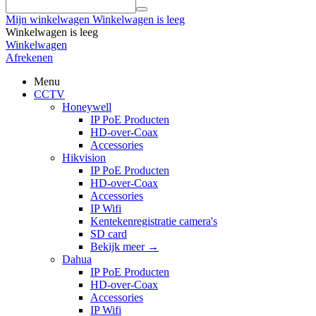
Mijn winkelwagen
Winkelwagen is leeg
Winkelwagen is leeg
Winkelwagen
Afrekenen
Menu
CCTV
Honeywell
IP PoE Producten
HD-over-Coax
Accessories
Hikvision
IP PoE Producten
HD-over-Coax
Accessories
IP Wifi
Kentekenregistratie camera's
SD card
Bekijk meer
→
Dahua
IP PoE Producten
HD-over-Coax
Accessories
IP Wifi