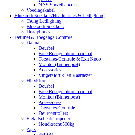
NAS Surveillance set
Voedingskabel
Bluetooth Speakers/Headphones & Ledlighting
Tsong Ledlighting
Bluetooth Speakers
Headphones
Deurbel & Toegangs-Controle
Dahua
Deurbel
Face Recogination Terminal
Toegangs-Controle & Exit Knop
Monitor (Binnenpost)
Accessories
Vingerafdruk- en Kaartlezer
Hikvision
Deurbel
Face Recogination Terminal
Monitor (Binnenpost)
Accessories
Toegangs-Controle
Deurcontrollers
Elektrische deuropener
Houdkracht:500kg
Ajax
4MP Ai