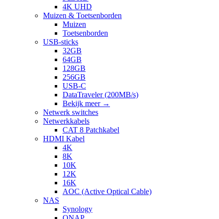
4K UHD
Muizen & Toetsenborden
Muizen
Toetsenborden
USB-sticks
32GB
64GB
128GB
256GB
USB-C
DataTraveler (200MB/s)
Bekijk meer
→
Netwerk switches
Netwerkkabels
CAT 8 Patchkabel
HDMI Kabel
4K
8K
10K
12K
16K
AOC (Active Optical Cable)
NAS
Synology
QNAP