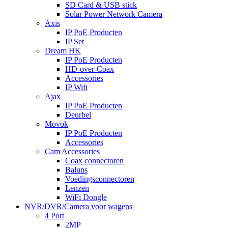
SD Card & USB stick
Solar Power Network Camera
Axis
IP PoE Producten
IP Set
Dream HK
IP PoE Producten
HD-over-Coax
Accessories
IP Wifi
Ajax
IP PoE Producten
Deurbel
Movok
IP PoE Producten
Accessories
Cam Accessories
Coax connectoren
Baluns
Voedingsconnectoren
Lenzen
WiFi Dongle
NVR/DVR/Camera voor wagens
4 Port
2MP