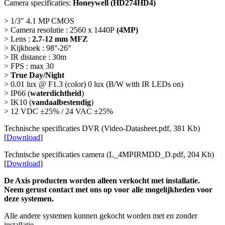
Camera specificaties:
Honeywell (HD274HD4)
> 1/3" 4.1 MP CMOS
> Camera resolutie : 2560 x 1440P
(4MP)
> Lens :
2.7-12 mm MFZ
> Kijkhoek : 98°-26°
> IR distance : 30m
> FPS : max 30
>
True Day/Night
> 0.01 lux @ F1.3 (color) 0 lux (B/W with IR LEDs on)
> IP66 (
waterdichtheid
)
> IK10 (
vandaalbestendig
)
> 12 VDC ±25% / 24 VAC ±25%
Technische specificaties DVR (Video-Datasheet.pdf, 381 Kb)
[
Download
]
Technische specificaties camera (L_4MPIRMDD_D.pdf, 204 Kb)
[
Download
]
De Axis producten worden alleen verkocht met installatie.
Neem gerust contact met ons op voor alle mogelijkheden voor
deze systemen.
Alle andere systemen kunnen gekocht worden met en zonder
installatie.