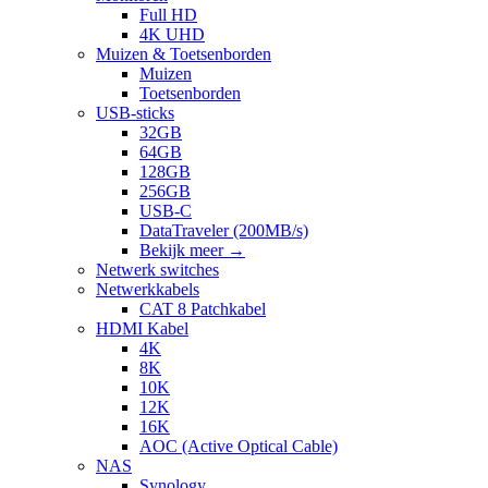
Full HD
4K UHD
Muizen & Toetsenborden
Muizen
Toetsenborden
USB-sticks
32GB
64GB
128GB
256GB
USB-C
DataTraveler (200MB/s)
Bekijk meer
→
Netwerk switches
Netwerkkabels
CAT 8 Patchkabel
HDMI Kabel
4K
8K
10K
12K
16K
AOC (Active Optical Cable)
NAS
Synology