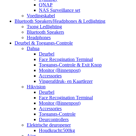
QNAP
NAS Surveillance set
Voedingskabel
Bluetooth Speakers/Headphones & Ledlighting
Tsong Ledlighting
Bluetooth Speakers
Headphones
Deurbel & Toegangs-Controle
Dahua
Deurbel
Face Recogination Terminal
Toegangs-Controle & Exit Knop
Monitor (Binnenpost)
Accessories
Vingerafdruk- en Kaartlezer
Hikvision
Deurbel
Face Recogination Terminal
Monitor (Binnenpost)
Accessories
Toegangs-Controle
Deurcontrollers
Elektrische deuropener
Houdkracht:500kg
Ajax