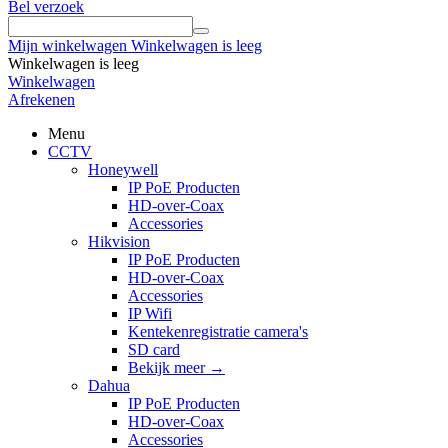
Bel verzoek
Mijn winkelwagen
Winkelwagen is leeg
Winkelwagen is leeg
Winkelwagen
Afrekenen
Menu
CCTV
Honeywell
IP PoE Producten
HD-over-Coax
Accessories
Hikvision
IP PoE Producten
HD-over-Coax
Accessories
IP Wifi
Kentekenregistratie camera's
SD card
Bekijk meer
→
Dahua
IP PoE Producten
HD-over-Coax
Accessories