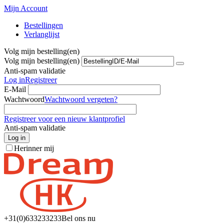
Mijn Account
Bestellingen
Verlanglijst
Volg mijn bestelling(en)
Volg mijn bestelling(en)
Anti-spam validatie
Log in
Registreer
E-Mail
Wachtwoord
Wachtwoord vergeten?
Registreer voor een nieuw klantprofiel
Anti-spam validatie
Log in
Herinner mij
+31(0)6
33233233
Bel ons nu