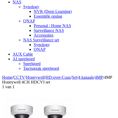
NAS
Synology
NVR (Deep Learning)
Essentiële opslag
QNAP
Personal / Home NAS
Surveillance NAS
Accessoires
NAS Surveillance set
Synology
QNAP
AUX Cable
AI speelgoed
Speelgoed
Tas/rugzak speelgoed
Home
/
CCTV
/
Honeywell
/
HD-over-Coax
/
Set
/
4 kanaals
/
4MP
/
4MP
Honeywell 4CH HDCVI set
1
van
1