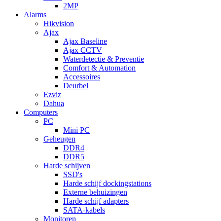
2MP
Alarms
Hikvision
Ajax
Ajax Baseline
Ajax CCTV
Waterdetectie & Preventie
Comfort & Automation
Accessoires
Deurbel
Ezviz
Dahua
Computers
PC
Mini PC
Geheugen
DDR4
DDR5
Harde schijven
SSD's
Harde schijf dockingstations
Externe behuizingen
Harde schijf adapters
SATA-kabels
Monitoren