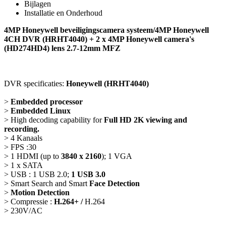
Bijlagen
Installatie en Onderhoud
4MP Honeywell beveiligingscamera systeem/4MP Honeywell
4CH DVR (HRHT4040) + 2 x 4MP Honeywell camera's
(HD274HD4)
lens 2.7-12mm MFZ
DVR specificaties:
Honeywell (HRHT4040)
>
Embedded processor
>
Embedded Linux
> High decoding capability for
Full HD 2K viewing and
recording.
> 4 Kanaals
> FPS :30
> 1 HDMI (up to
3840 x 2160
); 1 VGA
> 1 x SATA
> USB : 1 USB 2.0;
1 USB 3.0
> Smart Search and Smart
Face Detection
>
Motion Detection
> Compressie :
H.264+ /
H.264
> 230V/AC