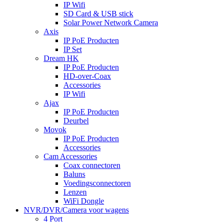
IP Wifi
SD Card & USB stick
Solar Power Network Camera
Axis
IP PoE Producten
IP Set
Dream HK
IP PoE Producten
HD-over-Coax
Accessories
IP Wifi
Ajax
IP PoE Producten
Deurbel
Movok
IP PoE Producten
Accessories
Cam Accessories
Coax connectoren
Baluns
Voedingsconnectoren
Lenzen
WiFi Dongle
NVR/DVR/Camera voor wagens
4 Port