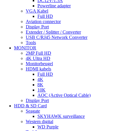
DC12V/1.5A
Powerline adapter
VGA Kabel
Full HD
Aviation connector
Display Port
Extender / Splitter / Converter
USB C/RJ45 Network Converter
Tools
MONITOR
2MP Full HD
4K Ultra HD
Monitorbeugel
HDMI kabels
Full HD
4K
8K
10K
AOC (Active Optical Cable)
Display Port
HDD & SD Card
Seagate
SKYHAWK surveillance
Western digital
WD Purple