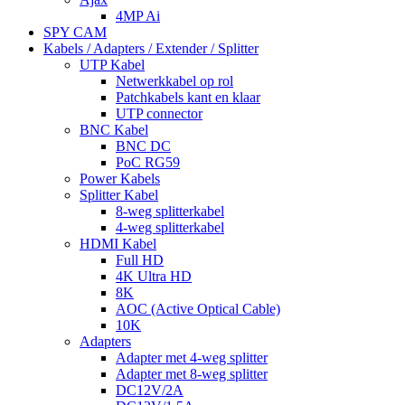
4MP Ai
SPY CAM
Kabels / Adapters / Extender / Splitter
UTP Kabel
Netwerkkabel op rol
Patchkabels kant en klaar
UTP connector
BNC Kabel
BNC DC
PoC RG59
Power Kabels
Splitter Kabel
8-weg splitterkabel
4-weg splitterkabel
HDMI Kabel
Full HD
4K Ultra HD
8K
AOC (Active Optical Cable)
10K
Adapters
Adapter met 4-weg splitter
Adapter met 8-weg splitter
DC12V/2A