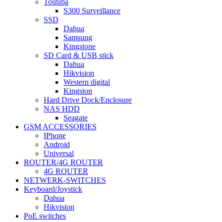
Toshiba
S300 Surveillance
SSD
Dahua
Samsung
Kingstone
SD Card & USB stick
Dahua
Hikvision
Western digital
Kingston
Hard Drive Dock/Enclosure
NAS HDD
Seagate
GSM ACCESSORIES
IPhone
Android
Universal
ROUTER/4G ROUTER
4G ROUTER
NETWERK-SWITCHES
Keyboard/Joystick
Dahua
Hikvision
PoE switches