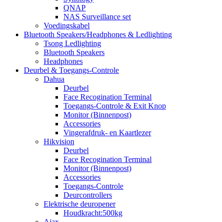
QNAP
NAS Surveillance set
Voedingskabel
Bluetooth Speakers/Headphones & Ledlighting
Tsong Ledlighting
Bluetooth Speakers
Headphones
Deurbel & Toegangs-Controle
Dahua
Deurbel
Face Recogination Terminal
Toegangs-Controle & Exit Knop
Monitor (Binnenpost)
Accessories
Vingerafdruk- en Kaartlezer
Hikvision
Deurbel
Face Recogination Terminal
Monitor (Binnenpost)
Accessories
Toegangs-Controle
Deurcontrollers
Elektrische deuropener
Houdkracht:500kg
Ajax