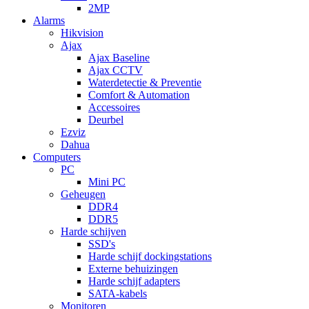
2MP
Alarms
Hikvision
Ajax
Ajax Baseline
Ajax CCTV
Waterdetectie & Preventie
Comfort & Automation
Accessoires
Deurbel
Ezviz
Dahua
Computers
PC
Mini PC
Geheugen
DDR4
DDR5
Harde schijven
SSD's
Harde schijf dockingstations
Externe behuizingen
Harde schijf adapters
SATA-kabels
Monitoren