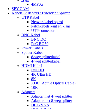
4MP Ai
SPY CAM
Kabels / Adapters / Extender / Splitter
UTP Kabel
Netwerkkabel op rol
Patchkabels kant en klaar
UTP connector
BNC Kabel
BNC DC
PoC RG59
Power Kabels
Splitter Kabel
8-weg splitterkabel
4-weg splitterkabel
HDMI Kabel
Full HD
4K Ultra HD
8K
AOC (Active Optical Cable)
10K
Adapters
Adapter met 4-weg splitter
Adapter met 8-weg splitter
DC12V/2A