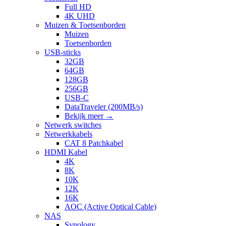
Full HD
4K UHD
Muizen & Toetsenborden
Muizen
Toetsenborden
USB-sticks
32GB
64GB
128GB
256GB
USB-C
DataTraveler (200MB/s)
Bekijk meer
→
Netwerk switches
Netwerkkabels
CAT 8 Patchkabel
HDMI Kabel
4K
8K
10K
12K
16K
AOC (Active Optical Cable)
NAS
Synology