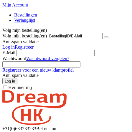
Mijn Account
Bestellingen
Verlanglijst
Volg mijn bestelling(en)
Volg mijn bestelling(en)
Anti-spam validatie
Log in
Registreer
E-Mail
Wachtwoord
Wachtwoord vergeten?
Registreer voor een nieuw klantprofiel
Anti-spam validatie
Log in
Herinner mij
+31(0)6
33233233
Bel ons nu