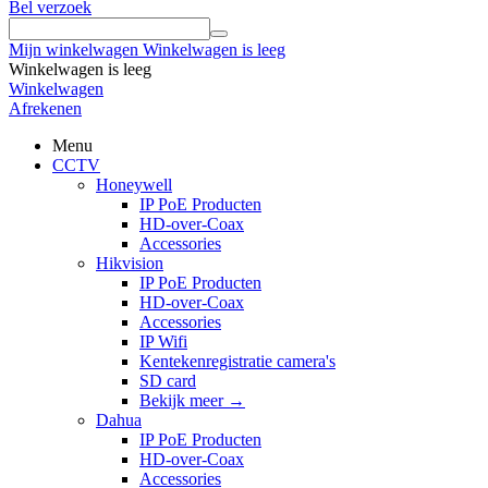
Bel verzoek
Mijn winkelwagen
Winkelwagen is leeg
Winkelwagen is leeg
Winkelwagen
Afrekenen
Menu
CCTV
Honeywell
IP PoE Producten
HD-over-Coax
Accessories
Hikvision
IP PoE Producten
HD-over-Coax
Accessories
IP Wifi
Kentekenregistratie camera's
SD card
Bekijk meer
→
Dahua
IP PoE Producten
HD-over-Coax
Accessories