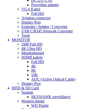
DC12V/1.5A
Powerline adapter
VGA Kabel
Full HD
Aviation connector
Display Port
Extender / Splitter / Converter
USB C/RJ45 Network Converter
Tools
MONITOR
2MP Full HD
4K Ultra HD
Monitorbeugel
HDMI kabels
Full HD
4K
8K
10K
AOC (Active Optical Cable)
Display Port
HDD & SD Card
Seagate
SKYHAWK surveillance
Western digital
WD Purple