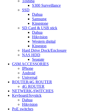
Toshiba
S300 Surveillance
SSD
Dahua
Samsung
Kingstone
SD Card & USB stick
Dahua
Hikvision
Western digital
Kingston
Hard Drive Dock/Enclosure
NAS HDD
Seagate
GSM ACCESSORIES
IPhone
Android
Universal
ROUTER/4G ROUTER
4G ROUTER
NETWERK-SWITCHES
Keyboard/Joystick
Dahua
Hikvision
PoE switches