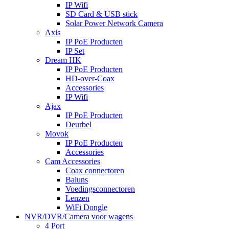
IP Wifi
SD Card & USB stick
Solar Power Network Camera
Axis
IP PoE Producten
IP Set
Dream HK
IP PoE Producten
HD-over-Coax
Accessories
IP Wifi
Ajax
IP PoE Producten
Deurbel
Movok
IP PoE Producten
Accessories
Cam Accessories
Coax connectoren
Baluns
Voedingsconnectoren
Lenzen
WiFi Dongle
NVR/DVR/Camera voor wagens
4 Port