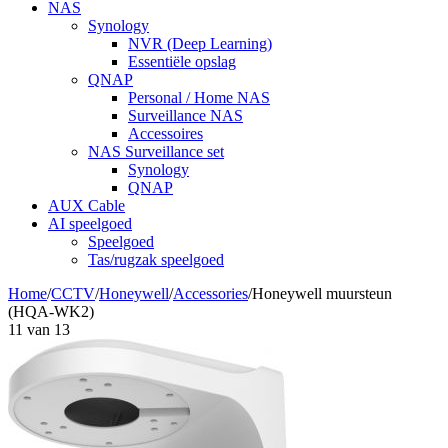
NAS
Synology
NVR (Deep Learning)
Essentiële opslag
QNAP
Personal / Home NAS
Surveillance NAS
Accessoires
NAS Surveillance set
Synology
QNAP
AUX Cable
AI speelgoed
Speelgoed
Tas/rugzak speelgoed
Home
/
CCTV
/
Honeywell
/
Accessories
/
Honeywell muursteun
(HQA-WK2)
11
van
13