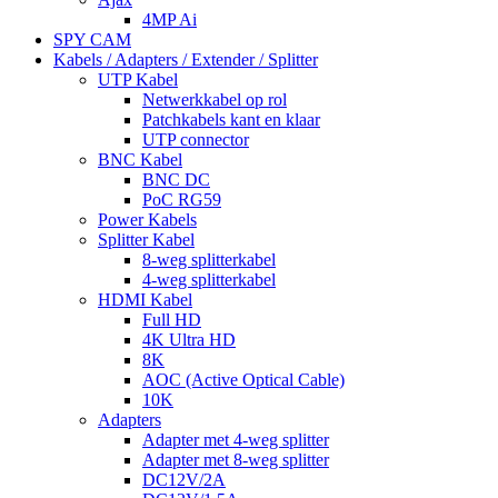
4MP Ai
SPY CAM
Kabels / Adapters / Extender / Splitter
UTP Kabel
Netwerkkabel op rol
Patchkabels kant en klaar
UTP connector
BNC Kabel
BNC DC
PoC RG59
Power Kabels
Splitter Kabel
8-weg splitterkabel
4-weg splitterkabel
HDMI Kabel
Full HD
4K Ultra HD
8K
AOC (Active Optical Cable)
10K
Adapters
Adapter met 4-weg splitter
Adapter met 8-weg splitter
DC12V/2A