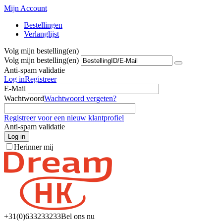
Mijn Account
Bestellingen
Verlanglijst
Volg mijn bestelling(en)
Volg mijn bestelling(en)
Anti-spam validatie
Log in
Registreer
E-Mail
Wachtwoord
Wachtwoord vergeten?
Registreer voor een nieuw klantprofiel
Anti-spam validatie
Log in
Herinner mij
+31(0)6
33233233
Bel ons nu