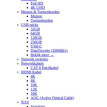
Full HD
4K UHD
Muizen & Toetsenborden
Muizen
Toetsenborden
USB-sticks
32GB
64GB
128GB
256GB
USB-C
DataTraveler (200MB/s)
Bekijk meer
→
Netwerk switches
Netwerkkabels
CAT 8 Patchkabel
HDMI Kabel
4K
8K
10K
12K
16K
AOC (Active Optical Cable)
NAS
Synology