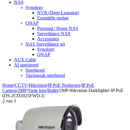
NAS
Synology
NVR (Deep Learning)
Essentiële opslag
QNAP
Personal / Home NAS
Surveillance NAS
Accessoires
NAS Surveillance set
Synology
QNAP
AUX Cable
AI speelgoed
Speelgoed
Tas/rugzak speelgoed
Home
/
CCTV
/
Hikvision
/
IP PoE Producten
/
IP PoE
Camera
/
2MP
/
Vaste lens
/
Bullet
/
2MP Hikvision Darkfighter IP PoE
(DS-2CD2025FWD-I)
2
van
3