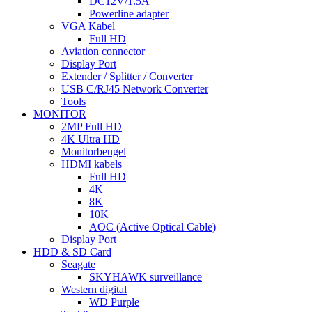
DC12V/1.5A
Powerline adapter
VGA Kabel
Full HD
Aviation connector
Display Port
Extender / Splitter / Converter
USB C/RJ45 Network Converter
Tools
MONITOR
2MP Full HD
4K Ultra HD
Monitorbeugel
HDMI kabels
Full HD
4K
8K
10K
AOC (Active Optical Cable)
Display Port
HDD & SD Card
Seagate
SKYHAWK surveillance
Western digital
WD Purple