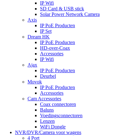
IP Wifi
SD Card & USB stick
Solar Power Network Camera
Axis
IP PoE Producten
IP Set
Dream HK
IP PoE Producten
HD-over-Coax
Accessories
IP Wifi
Ajax
IP PoE Producten
Deurbel
Movok
IP PoE Producten
Accessories
Cam Accessories
Coax connectoren
Baluns
Voedingsconnectoren
Lenzen
WiFi Dongle
NVR/DVR/Camera voor wagens
4 Port