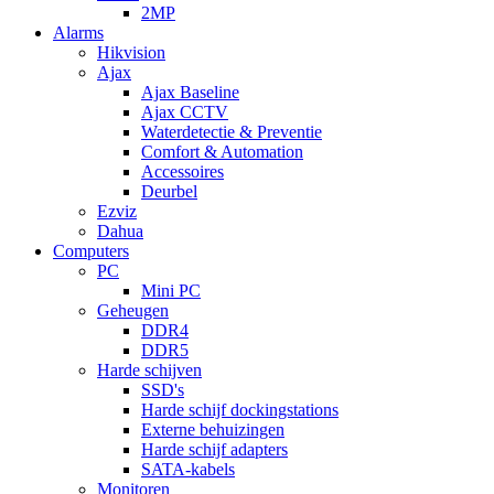
2MP
Alarms
Hikvision
Ajax
Ajax Baseline
Ajax CCTV
Waterdetectie & Preventie
Comfort & Automation
Accessoires
Deurbel
Ezviz
Dahua
Computers
PC
Mini PC
Geheugen
DDR4
DDR5
Harde schijven
SSD's
Harde schijf dockingstations
Externe behuizingen
Harde schijf adapters
SATA-kabels
Monitoren