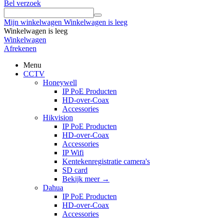
Bel verzoek
Mijn winkelwagen
Winkelwagen is leeg
Winkelwagen is leeg
Winkelwagen
Afrekenen
Menu
CCTV
Honeywell
IP PoE Producten
HD-over-Coax
Accessories
Hikvision
IP PoE Producten
HD-over-Coax
Accessories
IP Wifi
Kentekenregistratie camera's
SD card
Bekijk meer
→
Dahua
IP PoE Producten
HD-over-Coax
Accessories