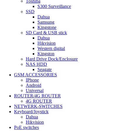
Toshiba
S300 Surveillance
SSD
Dahua
Samsung
Kingstone
SD Card & USB stick
Dahua
Hikvision
Western digital
Kingston
Hard Drive Dock/Enclosure
NAS HDD
Seagate
GSM ACCESSORIES
IPhone
Android
Universal
ROUTER/4G ROUTER
4G ROUTER
NETWERK-SWITCHES
Keyboard/Joystick
Dahua
Hikvision
PoE switches