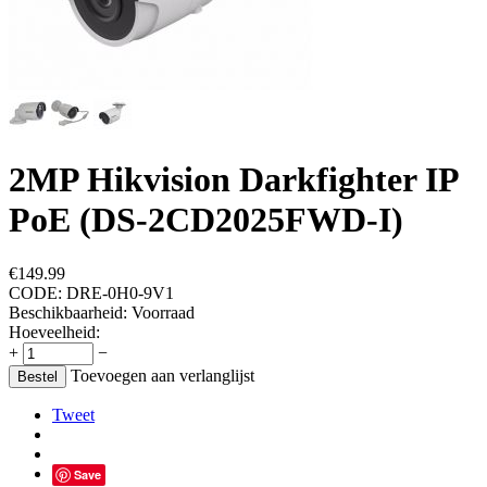
2MP Hikvision Darkfighter IP
PoE (DS-2CD2025FWD-I)
€
149.99
CODE:
DRE-0H0-9V1
Beschikbaarheid:
Voorraad
Hoeveelheid:
+
−
Toevoegen aan verlanglijst
Bestel
Tweet
Save