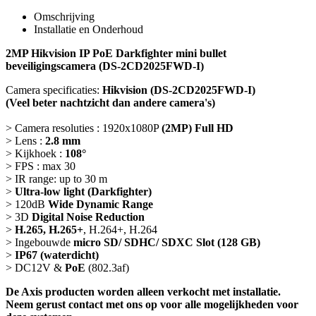
Omschrijving
Installatie en Onderhoud
2MP Hikvision IP PoE Darkfighter mini bullet
beveiligingscamera (DS-2CD2025FWD-I)
Camera specificaties:
Hikvision (DS-2CD2025FWD-I)
(Veel beter nachtzicht dan andere camera's)
> Camera resoluties : 1920x1080P
(2MP) Full HD
> Lens :
2.8 mm
> Kijkhoek :
108°
> FPS : max 30
> IR range: up to 30 m
>
Ultra-low light (Darkfighter)
> 120dB
Wide Dynamic Range
> 3D
Digital Noise Reduction
>
H.265, H.265+
, H.264+, H.264
> Ingebouwde
micro SD/ SDHC/ SDXC Slot (128 GB)
>
IP67 (waterdicht)
> DC12V &
PoE
(802.3af)
De Axis producten worden alleen verkocht met installatie.
Neem gerust contact met ons op voor alle mogelijkheden voor