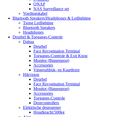
QNAP
NAS Surveillance set
Voedingskabel
Bluetooth Speakers/Headphones & Ledlighting
Tsong Ledlighting
Bluetooth Speakers
Headphones
Deurbel & Toegangs-Controle
Dahua
Deurbel
Face Recogination Terminal
Toegangs-Controle & Exit Knop
Monitor (Binnenpost)
Accessories
Vingerafdruk- en Kaartlezer
Hikvision
Deurbel
Face Recogination Terminal
Monitor (Binnenpost)
Accessories
Toegangs-Controle
Deurcontrollers
Elektrische deuropener
Houdkracht:500kg
Ajax