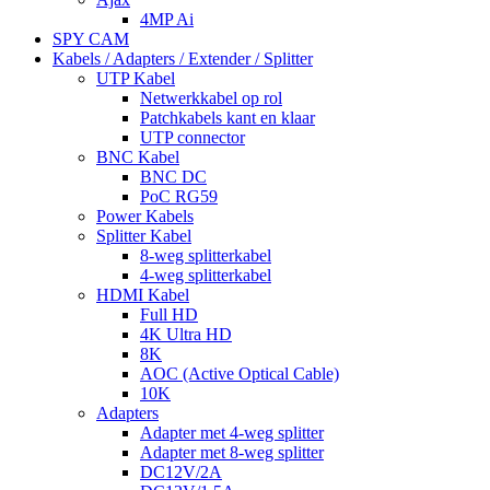
4MP Ai
SPY CAM
Kabels / Adapters / Extender / Splitter
UTP Kabel
Netwerkkabel op rol
Patchkabels kant en klaar
UTP connector
BNC Kabel
BNC DC
PoC RG59
Power Kabels
Splitter Kabel
8-weg splitterkabel
4-weg splitterkabel
HDMI Kabel
Full HD
4K Ultra HD
8K
AOC (Active Optical Cable)
10K
Adapters
Adapter met 4-weg splitter
Adapter met 8-weg splitter
DC12V/2A