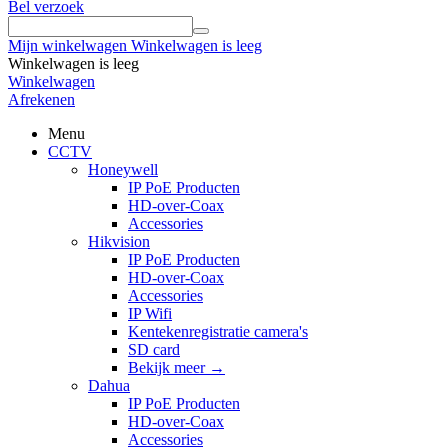
Bel verzoek
Mijn winkelwagen
Winkelwagen is leeg
Winkelwagen is leeg
Winkelwagen
Afrekenen
Menu
CCTV
Honeywell
IP PoE Producten
HD-over-Coax
Accessories
Hikvision
IP PoE Producten
HD-over-Coax
Accessories
IP Wifi
Kentekenregistratie camera's
SD card
Bekijk meer
→
Dahua
IP PoE Producten
HD-over-Coax
Accessories