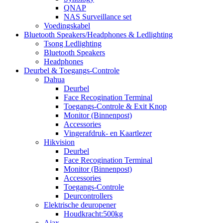
QNAP
NAS Surveillance set
Voedingskabel
Bluetooth Speakers/Headphones & Ledlighting
Tsong Ledlighting
Bluetooth Speakers
Headphones
Deurbel & Toegangs-Controle
Dahua
Deurbel
Face Recogination Terminal
Toegangs-Controle & Exit Knop
Monitor (Binnenpost)
Accessories
Vingerafdruk- en Kaartlezer
Hikvision
Deurbel
Face Recogination Terminal
Monitor (Binnenpost)
Accessories
Toegangs-Controle
Deurcontrollers
Elektrische deuropener
Houdkracht:500kg
Ajax