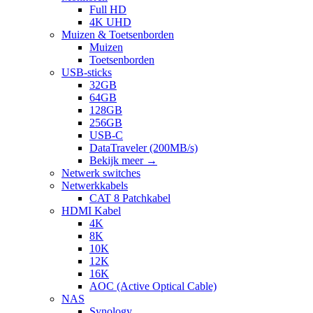
Full HD
4K UHD
Muizen & Toetsenborden
Muizen
Toetsenborden
USB-sticks
32GB
64GB
128GB
256GB
USB-C
DataTraveler (200MB/s)
Bekijk meer
→
Netwerk switches
Netwerkkabels
CAT 8 Patchkabel
HDMI Kabel
4K
8K
10K
12K
16K
AOC (Active Optical Cable)
NAS
Synology