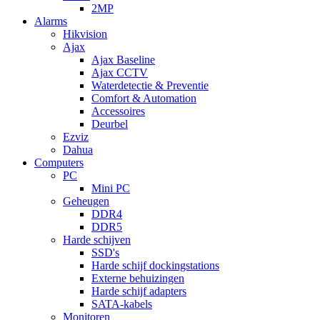
2MP
Alarms
Hikvision
Ajax
Ajax Baseline
Ajax CCTV
Waterdetectie & Preventie
Comfort & Automation
Accessoires
Deurbel
Ezviz
Dahua
Computers
PC
Mini PC
Geheugen
DDR4
DDR5
Harde schijven
SSD's
Harde schijf dockingstations
Externe behuizingen
Harde schijf adapters
SATA-kabels
Monitoren