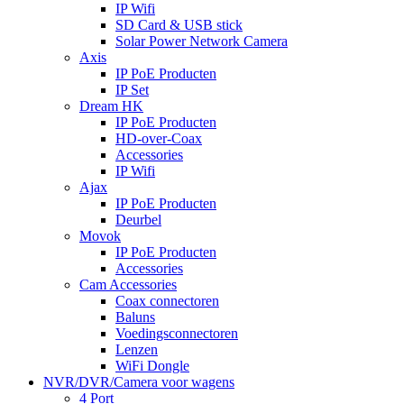
IP Wifi
SD Card & USB stick
Solar Power Network Camera
Axis
IP PoE Producten
IP Set
Dream HK
IP PoE Producten
HD-over-Coax
Accessories
IP Wifi
Ajax
IP PoE Producten
Deurbel
Movok
IP PoE Producten
Accessories
Cam Accessories
Coax connectoren
Baluns
Voedingsconnectoren
Lenzen
WiFi Dongle
NVR/DVR/Camera voor wagens
4 Port