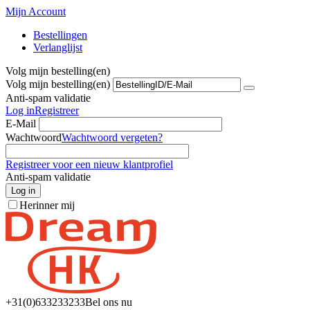
Mijn Account
Bestellingen
Verlanglijst
Volg mijn bestelling(en)
Volg mijn bestelling(en)
Anti-spam validatie
Log in
Registreer
E-Mail
Wachtwoord
Wachtwoord vergeten?
Registreer voor een nieuw klantprofiel
Anti-spam validatie
Log in
Herinner mij
+31(0)6
33233233
Bel ons nu