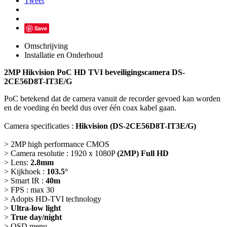
Tweet
Save
Omschrijving
Installatie en Onderhoud
2MP Hikvision PoC HD TVI beveiligingscamera DS-
2CE56D8T-IT3E/G
PoC betekend dat de camera vanuit de recorder gevoed kan worden
en de voeding én beeld dus over één coax kabel gaan.
Camera specificaties :
Hikvision (DS-2CE56D8T-IT3E/G)
> 2MP high performance CMOS
> Camera resolutie : 1920 x 1080P
(2MP) Full HD
> Lens:
2.8mm
> Kijkhoek :
103.5°
> Smart IR :
40m
> FPS : max 30
> Adopts HD-TVI technology
>
Ultra-low light
>
True day/night
> OSD menu