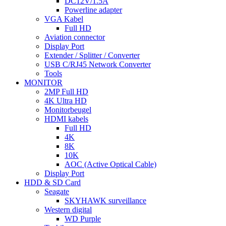
DC12V/1.5A
Powerline adapter
VGA Kabel
Full HD
Aviation connector
Display Port
Extender / Splitter / Converter
USB C/RJ45 Network Converter
Tools
MONITOR
2MP Full HD
4K Ultra HD
Monitorbeugel
HDMI kabels
Full HD
4K
8K
10K
AOC (Active Optical Cable)
Display Port
HDD & SD Card
Seagate
SKYHAWK surveillance
Western digital
WD Purple