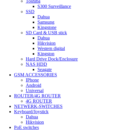
Toshiba
S300 Surveillance
SSD
Dahua
Samsung
Kingstone
SD Card & USB stick
Dahua
Hikvision
Western digital
Kingston
Hard Drive Dock/Enclosure
NAS HDD
Seagate
GSM ACCESSORIES
IPhone
Android
Universal
ROUTER/4G ROUTER
4G ROUTER
NETWERK-SWITCHES
Keyboard/Joystick
Dahua
Hikvision
PoE switches