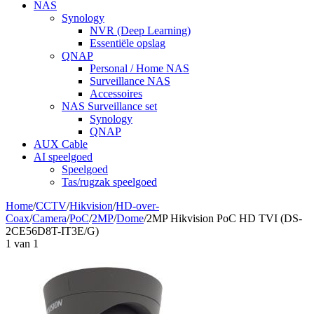
NAS
Synology
NVR (Deep Learning)
Essentiële opslag
QNAP
Personal / Home NAS
Surveillance NAS
Accessoires
NAS Surveillance set
Synology
QNAP
AUX Cable
AI speelgoed
Speelgoed
Tas/rugzak speelgoed
Home
/
CCTV
/
Hikvision
/
HD-over-
Coax
/
Camera
/
PoC
/
2MP
/
Dome
/
2MP Hikvision PoC HD TVI (DS-
2CE56D8T-IT3E/G)
1
van
1