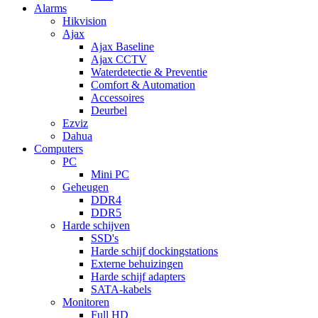
Alarms
Hikvision
Ajax
Ajax Baseline
Ajax CCTV
Waterdetectie & Preventie
Comfort & Automation
Accessoires
Deurbel
Ezviz
Dahua
Computers
PC
Mini PC
Geheugen
DDR4
DDR5
Harde schijven
SSD's
Harde schijf dockingstations
Externe behuizingen
Harde schijf adapters
SATA-kabels
Monitoren
Full HD