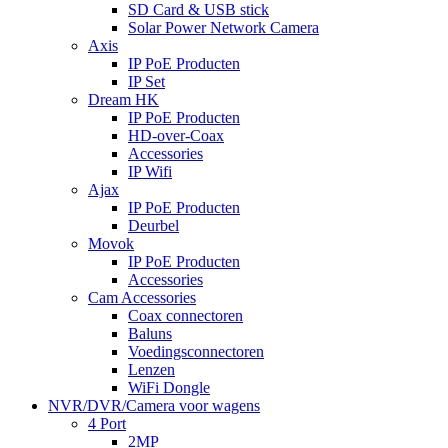
SD Card & USB stick
Solar Power Network Camera
Axis
IP PoE Producten
IP Set
Dream HK
IP PoE Producten
HD-over-Coax
Accessories
IP Wifi
Ajax
IP PoE Producten
Deurbel
Movok
IP PoE Producten
Accessories
Cam Accessories
Coax connectoren
Baluns
Voedingsconnectoren
Lenzen
WiFi Dongle
NVR/DVR/Camera voor wagens
4 Port
2MP