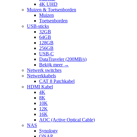
4K UHD
Muizen & Toetsenborden
Muizen
Toetsenborden
USB-sticks
32GB
64GB
128GB
256GB
USB-C
DataTraveler (200MB/s)
Bekijk meer
→
Netwerk switches
Netwerkkabels
CAT 8 Patchkabel
HDMI Kabel
4K
8K
10K
12K
16K
AOC (Active Optical Cable)
NAS
Synology
QNAP