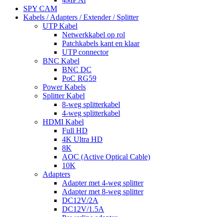
SPY CAM
Kabels / Adapters / Extender / Splitter
UTP Kabel
Netwerkkabel op rol
Patchkabels kant en klaar
UTP connector
BNC Kabel
BNC DC
PoC RG59
Power Kabels
Splitter Kabel
8-weg splitterkabel
4-weg splitterkabel
HDMI Kabel
Full HD
4K Ultra HD
8K
AOC (Active Optical Cable)
10K
Adapters
Adapter met 4-weg splitter
Adapter met 8-weg splitter
DC12V/2A
DC12V/1.5A