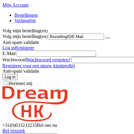
Mijn Account
Bestellingen
Verlanglijst
Volg mijn bestelling(en)
Volg mijn bestelling(en)
Anti-spam validatie
Log in
Registreer
E-Mail
Wachtwoord
Wachtwoord vergeten?
Registreer voor een nieuw klantprofiel
Anti-spam validatie
Log in
Herinner mij
+31(0)6
33233233
Bel ons nu
Bel verzoek