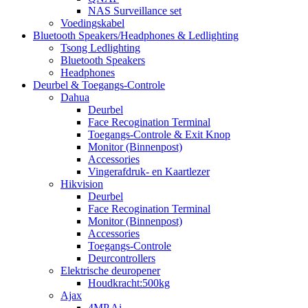
NAS Surveillance set
Voedingskabel
Bluetooth Speakers/Headphones & Ledlighting
Tsong Ledlighting
Bluetooth Speakers
Headphones
Deurbel & Toegangs-Controle
Dahua
Deurbel
Face Recogination Terminal
Toegangs-Controle & Exit Knop
Monitor (Binnenpost)
Accessories
Vingerafdruk- en Kaartlezer
Hikvision
Deurbel
Face Recogination Terminal
Monitor (Binnenpost)
Accessories
Toegangs-Controle
Deurcontrollers
Elektrische deuropener
Houdkracht:500kg
Ajax
4MP Ai