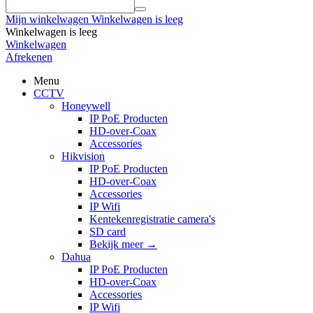
Mijn winkelwagen
Winkelwagen is leeg
Winkelwagen is leeg
Winkelwagen
Afrekenen
Menu
CCTV
Honeywell
IP PoE Producten
HD-over-Coax
Accessories
Hikvision
IP PoE Producten
HD-over-Coax
Accessories
IP Wifi
Kentekenregistratie camera's
SD card
Bekijk meer
→
Dahua
IP PoE Producten
HD-over-Coax
Accessories
IP Wifi