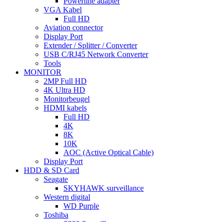
Powerline adapter
VGA Kabel
Full HD
Aviation connector
Display Port
Extender / Splitter / Converter
USB C/RJ45 Network Converter
Tools
MONITOR
2MP Full HD
4K Ultra HD
Monitorbeugel
HDMI kabels
Full HD
4K
8K
10K
AOC (Active Optical Cable)
Display Port
HDD & SD Card
Seagate
SKYHAWK surveillance
Western digital
WD Purple
Toshiba