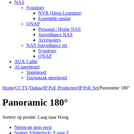
NAS
Synology
NVR (Deep Learning)
Essentiële opslag
QNAP
Personal / Home NAS
Surveillance NAS
Accessoires
NAS Surveillance set
Synology
QNAP
AUX Cable
AI speelgoed
Speelgoed
Tas/rugzak speelgoed
Home
/
CCTV
/
Dahua
/
IP PoE Producten
/
IP PoE Set
/
Panoramic 180°
Panoramic 180°
Sorteer op positie: Laag naar Hoog
Nieuwste item eerst
Sorteer Alfabetisch: A naar Z