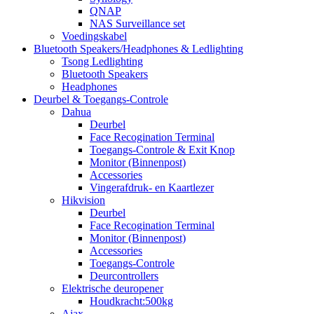
QNAP
NAS Surveillance set
Voedingskabel
Bluetooth Speakers/Headphones & Ledlighting
Tsong Ledlighting
Bluetooth Speakers
Headphones
Deurbel & Toegangs-Controle
Dahua
Deurbel
Face Recogination Terminal
Toegangs-Controle & Exit Knop
Monitor (Binnenpost)
Accessories
Vingerafdruk- en Kaartlezer
Hikvision
Deurbel
Face Recogination Terminal
Monitor (Binnenpost)
Accessories
Toegangs-Controle
Deurcontrollers
Elektrische deuropener
Houdkracht:500kg
Ajax