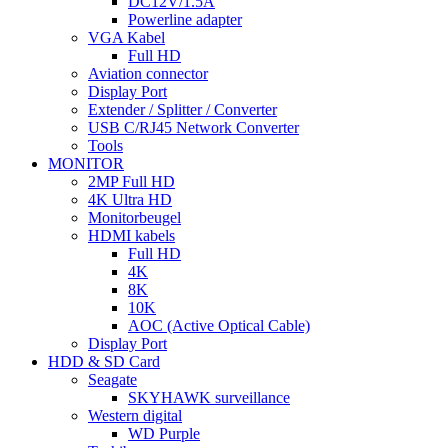
DC12V/1.5A
Powerline adapter
VGA Kabel
Full HD
Aviation connector
Display Port
Extender / Splitter / Converter
USB C/RJ45 Network Converter
Tools
MONITOR
2MP Full HD
4K Ultra HD
Monitorbeugel
HDMI kabels
Full HD
4K
8K
10K
AOC (Active Optical Cable)
Display Port
HDD & SD Card
Seagate
SKYHAWK surveillance
Western digital
WD Purple