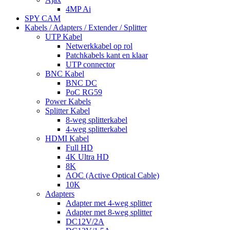
4MP Ai
SPY CAM
Kabels / Adapters / Extender / Splitter
UTP Kabel
Netwerkkabel op rol
Patchkabels kant en klaar
UTP connector
BNC Kabel
BNC DC
PoC RG59
Power Kabels
Splitter Kabel
8-weg splitterkabel
4-weg splitterkabel
HDMI Kabel
Full HD
4K Ultra HD
8K
AOC (Active Optical Cable)
10K
Adapters
Adapter met 4-weg splitter
Adapter met 8-weg splitter
DC12V/2A