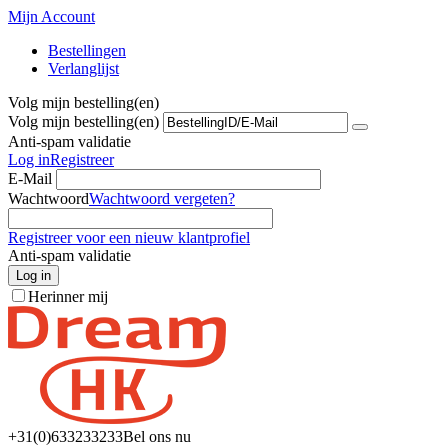
Mijn Account
Bestellingen
Verlanglijst
Volg mijn bestelling(en)
Volg mijn bestelling(en)
Anti-spam validatie
Log in
Registreer
E-Mail
Wachtwoord
Wachtwoord vergeten?
Registreer voor een nieuw klantprofiel
Anti-spam validatie
Log in
Herinner mij
+31(0)6
33233233
Bel ons nu