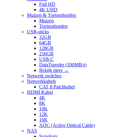
Full HD
4K UHD
Muizen & Toetsenborden
Muizen
Toetsenborden
USB-sticks
32GB
64GB
128GB
256GB
USB-C
DataTraveler (200MB/s)
Bekijk meer
→
Netwerk switches
Netwerkkabels
CAT 8 Patchkabel
HDMI Kabel
4K
8K
10K
12K
16K
AOC (Active Optical Cable)
NAS
Synology