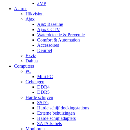
2MP
Alarms
Hikvision
Ajax
Ajax Baseline
Ajax CCTV
Waterdetectie & Preventie
Comfort & Automation
Accessoires
Deurbel
Ezviz
Dahua
Computers
PC
Mini PC
Geheugen
DDR4
DDR5
Harde schijven
SSD's
Harde schijf dockingstations
Externe behuizingen
Harde schijf adapters
SATA-kabels
Monitoren