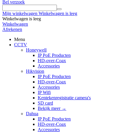
Bel verzoek
Mijn winkelwagen
Winkelwagen is leeg
Winkelwagen is leeg
Winkelwagen
Afrekenen
Menu
CCTV
Honeywell
IP PoE Producten
HD-over-Coax
Accessories
Hikvision
IP PoE Producten
HD-over-Coax
Accessories
IP Wifi
Kentekenregistratie camera's
SD card
Bekijk meer
→
Dahua
IP PoE Producten
HD-over-Coax
Accessories