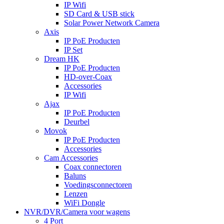
IP Wifi
SD Card & USB stick
Solar Power Network Camera
Axis
IP PoE Producten
IP Set
Dream HK
IP PoE Producten
HD-over-Coax
Accessories
IP Wifi
Ajax
IP PoE Producten
Deurbel
Movok
IP PoE Producten
Accessories
Cam Accessories
Coax connectoren
Baluns
Voedingsconnectoren
Lenzen
WiFi Dongle
NVR/DVR/Camera voor wagens
4 Port