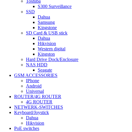
Toshiba
S300 Surveillance
SSD
Dahua
Samsung
Kingstone
SD Card & USB stick
Dahua
Hikvision
Western digital
Kingston
Hard Drive Dock/Enclosure
NAS HDD
Seagate
GSM ACCESSORIES
IPhone
Android
Universal
ROUTER/4G ROUTER
4G ROUTER
NETWERK-SWITCHES
Keyboard/Joystick
Dahua
Hikvision
PoE switches