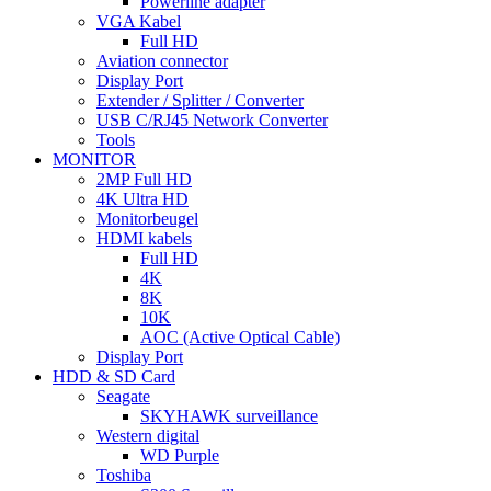
Powerline adapter
VGA Kabel
Full HD
Aviation connector
Display Port
Extender / Splitter / Converter
USB C/RJ45 Network Converter
Tools
MONITOR
2MP Full HD
4K Ultra HD
Monitorbeugel
HDMI kabels
Full HD
4K
8K
10K
AOC (Active Optical Cable)
Display Port
HDD & SD Card
Seagate
SKYHAWK surveillance
Western digital
WD Purple
Toshiba