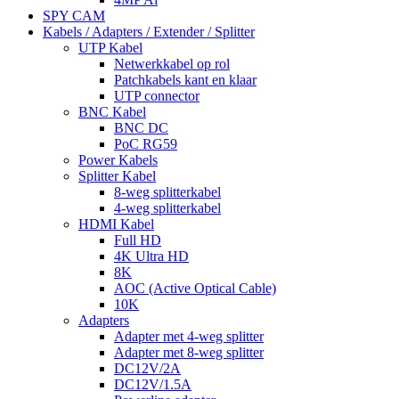
SPY CAM
Kabels / Adapters / Extender / Splitter
UTP Kabel
Netwerkkabel op rol
Patchkabels kant en klaar
UTP connector
BNC Kabel
BNC DC
PoC RG59
Power Kabels
Splitter Kabel
8-weg splitterkabel
4-weg splitterkabel
HDMI Kabel
Full HD
4K Ultra HD
8K
AOC (Active Optical Cable)
10K
Adapters
Adapter met 4-weg splitter
Adapter met 8-weg splitter
DC12V/2A
DC12V/1.5A