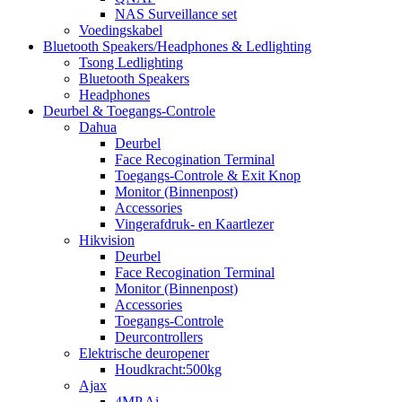
NAS Surveillance set
Voedingskabel
Bluetooth Speakers/Headphones & Ledlighting
Tsong Ledlighting
Bluetooth Speakers
Headphones
Deurbel & Toegangs-Controle
Dahua
Deurbel
Face Recogination Terminal
Toegangs-Controle & Exit Knop
Monitor (Binnenpost)
Accessories
Vingerafdruk- en Kaartlezer
Hikvision
Deurbel
Face Recogination Terminal
Monitor (Binnenpost)
Accessories
Toegangs-Controle
Deurcontrollers
Elektrische deuropener
Houdkracht:500kg
Ajax
4MP Ai