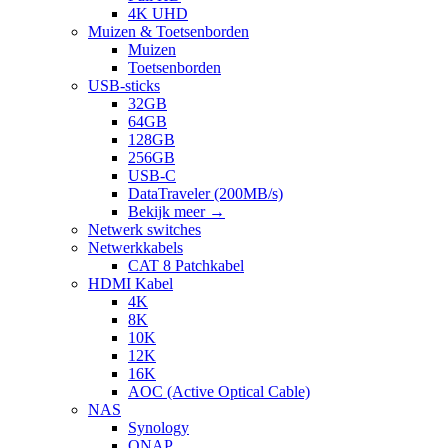
4K UHD
Muizen & Toetsenborden
Muizen
Toetsenborden
USB-sticks
32GB
64GB
128GB
256GB
USB-C
DataTraveler (200MB/s)
Bekijk meer
→
Netwerk switches
Netwerkkabels
CAT 8 Patchkabel
HDMI Kabel
4K
8K
10K
12K
16K
AOC (Active Optical Cable)
NAS
Synology
QNAP