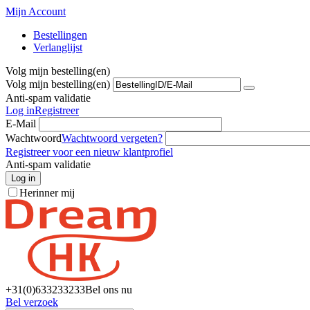
Mijn Account
Bestellingen
Verlanglijst
Volg mijn bestelling(en)
Volg mijn bestelling(en)
Anti-spam validatie
Log in
Registreer
E-Mail
Wachtwoord
Wachtwoord vergeten?
Registreer voor een nieuw klantprofiel
Anti-spam validatie
Log in
Herinner mij
+31(0)6
33233233
Bel ons nu
Bel verzoek