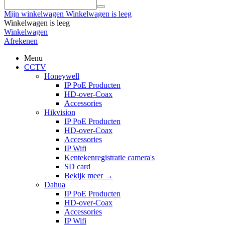
Mijn winkelwagen
Winkelwagen is leeg
Winkelwagen is leeg
Winkelwagen
Afrekenen
Menu
CCTV
Honeywell
IP PoE Producten
HD-over-Coax
Accessories
Hikvision
IP PoE Producten
HD-over-Coax
Accessories
IP Wifi
Kentekenregistratie camera's
SD card
Bekijk meer
→
Dahua
IP PoE Producten
HD-over-Coax
Accessories
IP Wifi