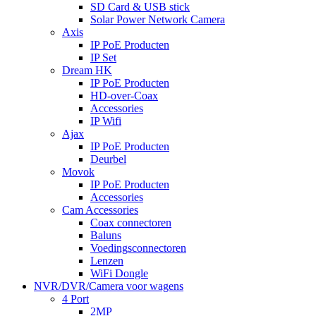
SD Card & USB stick
Solar Power Network Camera
Axis
IP PoE Producten
IP Set
Dream HK
IP PoE Producten
HD-over-Coax
Accessories
IP Wifi
Ajax
IP PoE Producten
Deurbel
Movok
IP PoE Producten
Accessories
Cam Accessories
Coax connectoren
Baluns
Voedingsconnectoren
Lenzen
WiFi Dongle
NVR/DVR/Camera voor wagens
4 Port
2MP