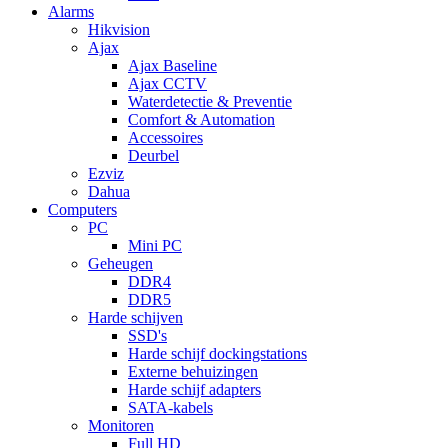
Alarms
Hikvision
Ajax
Ajax Baseline
Ajax CCTV
Waterdetectie & Preventie
Comfort & Automation
Accessoires
Deurbel
Ezviz
Dahua
Computers
PC
Mini PC
Geheugen
DDR4
DDR5
Harde schijven
SSD's
Harde schijf dockingstations
Externe behuizingen
Harde schijf adapters
SATA-kabels
Monitoren
Full HD