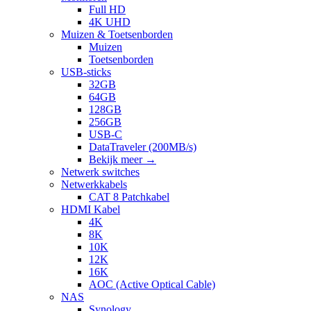
Full HD
4K UHD
Muizen & Toetsenborden
Muizen
Toetsenborden
USB-sticks
32GB
64GB
128GB
256GB
USB-C
DataTraveler (200MB/s)
Bekijk meer
→
Netwerk switches
Netwerkkabels
CAT 8 Patchkabel
HDMI Kabel
4K
8K
10K
12K
16K
AOC (Active Optical Cable)
NAS
Synology