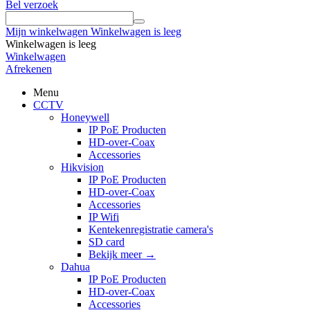
Bel verzoek
Mijn winkelwagen
Winkelwagen is leeg
Winkelwagen is leeg
Winkelwagen
Afrekenen
Menu
CCTV
Honeywell
IP PoE Producten
HD-over-Coax
Accessories
Hikvision
IP PoE Producten
HD-over-Coax
Accessories
IP Wifi
Kentekenregistratie camera's
SD card
Bekijk meer
→
Dahua
IP PoE Producten
HD-over-Coax
Accessories