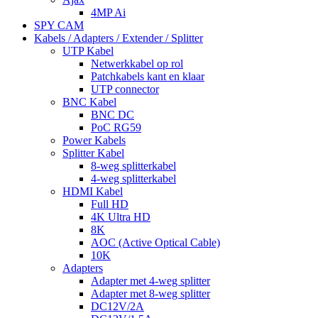
4MP Ai
SPY CAM
Kabels / Adapters / Extender / Splitter
UTP Kabel
Netwerkkabel op rol
Patchkabels kant en klaar
UTP connector
BNC Kabel
BNC DC
PoC RG59
Power Kabels
Splitter Kabel
8-weg splitterkabel
4-weg splitterkabel
HDMI Kabel
Full HD
4K Ultra HD
8K
AOC (Active Optical Cable)
10K
Adapters
Adapter met 4-weg splitter
Adapter met 8-weg splitter
DC12V/2A