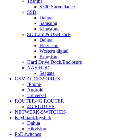
Toshiba
S300 Surveillance
SSD
Dahua
Samsung
Kingstone
SD Card & USB stick
Dahua
Hikvision
Western digital
Kingston
Hard Drive Dock/Enclosure
NAS HDD
Seagate
GSM ACCESSORIES
IPhone
Android
Universal
ROUTER/4G ROUTER
4G ROUTER
NETWERK-SWITCHES
Keyboard/Joystick
Dahua
Hikvision
PoE switches