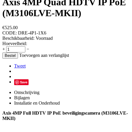
Axis 4MP Quad HDTV IP PoE
(M3106LVE-MKII)
€
525.00
CODE:
DRE-4P1-1X6
Beschikbaarheid:
Voorraad
Hoeveelheid:
+
−
Toevoegen aan verlanglijst
Bestel
Tweet
Save
Omschrijving
Bijlagen
Installatie en Onderhoud
Axis 4MP Full HDTV IP PoE beveiligingscamera (M3106LVE-
MKII)