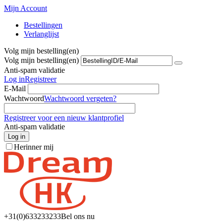
Mijn Account
Bestellingen
Verlanglijst
Volg mijn bestelling(en)
Volg mijn bestelling(en)
Anti-spam validatie
Log in
Registreer
E-Mail
Wachtwoord
Wachtwoord vergeten?
Registreer voor een nieuw klantprofiel
Anti-spam validatie
Log in
Herinner mij
+31(0)6
33233233
Bel ons nu