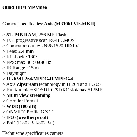
Quad HD/4 MP video
Camera specificaties:
Axis (M3106LVE-MKII)
>
512 MB RAM
, 256 MB Flash
> 1/3" progressive scan RGB CMOS
> Camera resolutie: 2688x1520
HDTV
> Lens:
2.4 mm
> Kijkhoek :
130°
> FPS: max 30-50/
60 Hz
> IR Range : 15 m
> Day/night
>
H.265/H.264/MPEG-H/MPEG-4
> Axis
Zipstream
technology in H.264 and H.265
> Built-in microSD/SDHC/SDXC slot/max 512MB
>
Multi-view streaming
> Corridor Format
>
WDR(100 dB)
> ONVIF® Profile G/S/T
>
IP66 (
weatherproof
)
>
PoE
(E 802.3af/802.3at)
Technische specificaties camera