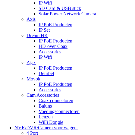
IP Wifi
SD Card & USB stick
Solar Power Network Camera
Axis
IP PoE Producten
IP Set
Dream HK
IP PoE Producten
HD-over-Coax
Accessories
IP Wifi
Ajax
IP PoE Producten
Deurbel
Movok
IP PoE Producten
Accessories
Cam Accessories
Coax connectoren
Baluns
Voedingsconnectoren
Lenzen
WiFi Dongle
NVR/DVR/Camera voor wagens
4 Port