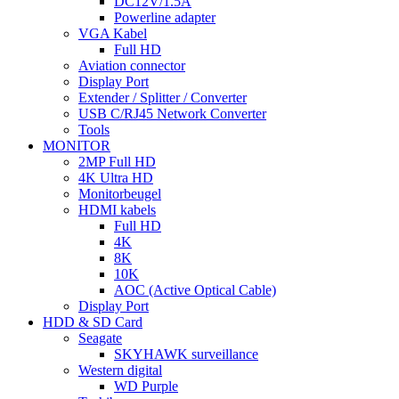
DC12V/1.5A
Powerline adapter
VGA Kabel
Full HD
Aviation connector
Display Port
Extender / Splitter / Converter
USB C/RJ45 Network Converter
Tools
MONITOR
2MP Full HD
4K Ultra HD
Monitorbeugel
HDMI kabels
Full HD
4K
8K
10K
AOC (Active Optical Cable)
Display Port
HDD & SD Card
Seagate
SKYHAWK surveillance
Western digital
WD Purple