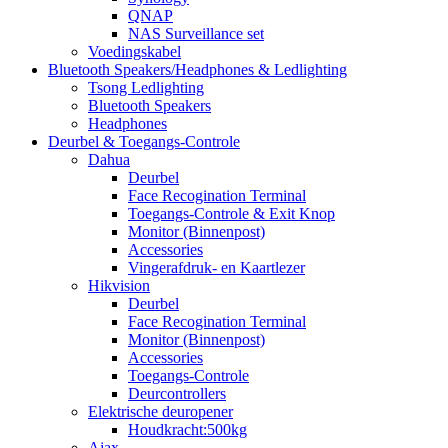
QNAP
NAS Surveillance set
Voedingskabel
Bluetooth Speakers/Headphones & Ledlighting
Tsong Ledlighting
Bluetooth Speakers
Headphones
Deurbel & Toegangs-Controle
Dahua
Deurbel
Face Recogination Terminal
Toegangs-Controle & Exit Knop
Monitor (Binnenpost)
Accessories
Vingerafdruk- en Kaartlezer
Hikvision
Deurbel
Face Recogination Terminal
Monitor (Binnenpost)
Accessories
Toegangs-Controle
Deurcontrollers
Elektrische deuropener
Houdkracht:500kg
Ajax