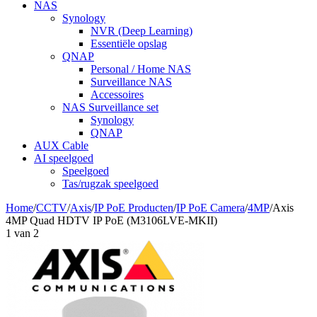
NAS
Synology
NVR (Deep Learning)
Essentiële opslag
QNAP
Personal / Home NAS
Surveillance NAS
Accessoires
NAS Surveillance set
Synology
QNAP
AUX Cable
AI speelgoed
Speelgoed
Tas/rugzak speelgoed
Home
/
CCTV
/
Axis
/
IP PoE Producten
/
IP PoE Camera
/
4MP
/
Axis
4MP Quad HDTV IP PoE (M3106LVE-MKII)
1
van
2