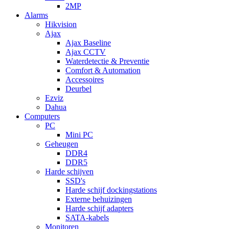
2MP
Alarms
Hikvision
Ajax
Ajax Baseline
Ajax CCTV
Waterdetectie & Preventie
Comfort & Automation
Accessoires
Deurbel
Ezviz
Dahua
Computers
PC
Mini PC
Geheugen
DDR4
DDR5
Harde schijven
SSD's
Harde schijf dockingstations
Externe behuizingen
Harde schijf adapters
SATA-kabels
Monitoren