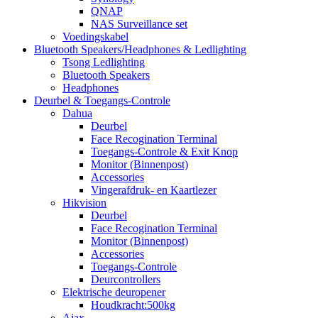
QNAP
NAS Surveillance set
Voedingskabel
Bluetooth Speakers/Headphones & Ledlighting
Tsong Ledlighting
Bluetooth Speakers
Headphones
Deurbel & Toegangs-Controle
Dahua
Deurbel
Face Recogination Terminal
Toegangs-Controle & Exit Knop
Monitor (Binnenpost)
Accessories
Vingerafdruk- en Kaartlezer
Hikvision
Deurbel
Face Recogination Terminal
Monitor (Binnenpost)
Accessories
Toegangs-Controle
Deurcontrollers
Elektrische deuropener
Houdkracht:500kg
Ajax