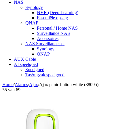
NAS
Synology
NVR (Deep Learning)
Essentiële opslag
QNAP
Personal / Home NAS
Surveillance NAS
Accessoires
NAS Surveillance set
Synology
QNAP
AUX Cable
AI speelgoed
Speelgoed
Tas/rugzak speelgoed
Home
/
Alarms
/
Ajax
/
Ajax panic button white (38095)
55
van
69