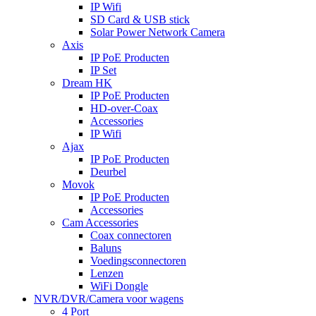
IP Wifi
SD Card & USB stick
Solar Power Network Camera
Axis
IP PoE Producten
IP Set
Dream HK
IP PoE Producten
HD-over-Coax
Accessories
IP Wifi
Ajax
IP PoE Producten
Deurbel
Movok
IP PoE Producten
Accessories
Cam Accessories
Coax connectoren
Baluns
Voedingsconnectoren
Lenzen
WiFi Dongle
NVR/DVR/Camera voor wagens
4 Port