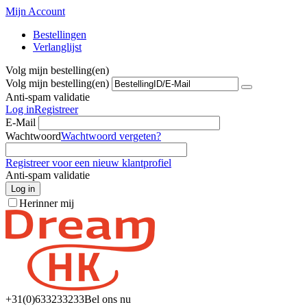
Mijn Account
Bestellingen
Verlanglijst
Volg mijn bestelling(en)
Volg mijn bestelling(en)
Anti-spam validatie
Log in
Registreer
E-Mail
Wachtwoord
Wachtwoord vergeten?
Registreer voor een nieuw klantprofiel
Anti-spam validatie
Log in
Herinner mij
+31(0)6
33233233
Bel ons nu