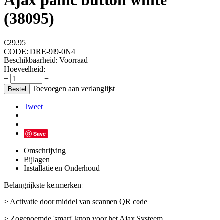
Ajax panic button white
(38095)
€
29.95
CODE:
DRE-9I9-0N4
Beschikbaarheid:
Voorraad
Hoeveelheid:
+
−
Toevoegen aan verlanglijst
Bestel
Tweet
Save
Omschrijving
Bijlagen
Installatie en Onderhoud
Belangrijkste kenmerken:
> Activatie door middel van scannen QR code
> Zogenoemde 'smart' knop voor het Ajax Systeem