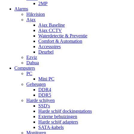
2MP
Alarms
Hikvision
Ajax
Ajax Baseline
Ajax CCTV
Waterdetectie & Preventie
Comfort & Automation
Accessoires
Deurbel
Ezviz
Dahua
Computers
PC
Mini PC
Geheugen
DDR4
DDR5
Harde schijven
SSD's
Harde schijf dockingstations
Externe behuizingen
Harde schijf adapters
SATA-kabels
Monitoren