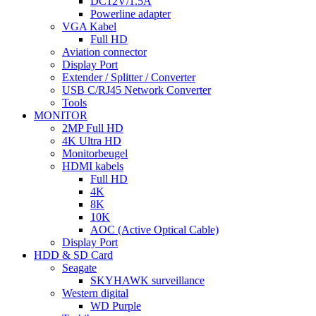
DC12V/1.5A
Powerline adapter
VGA Kabel
Full HD
Aviation connector
Display Port
Extender / Splitter / Converter
USB C/RJ45 Network Converter
Tools
MONITOR
2MP Full HD
4K Ultra HD
Monitorbeugel
HDMI kabels
Full HD
4K
8K
10K
AOC (Active Optical Cable)
Display Port
HDD & SD Card
Seagate
SKYHAWK surveillance
Western digital
WD Purple