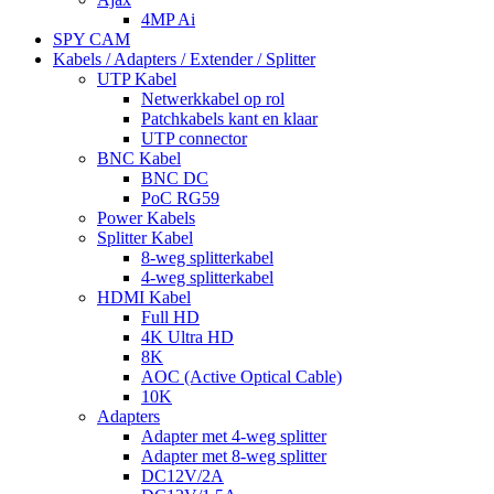
4MP Ai
SPY CAM
Kabels / Adapters / Extender / Splitter
UTP Kabel
Netwerkkabel op rol
Patchkabels kant en klaar
UTP connector
BNC Kabel
BNC DC
PoC RG59
Power Kabels
Splitter Kabel
8-weg splitterkabel
4-weg splitterkabel
HDMI Kabel
Full HD
4K Ultra HD
8K
AOC (Active Optical Cable)
10K
Adapters
Adapter met 4-weg splitter
Adapter met 8-weg splitter
DC12V/2A