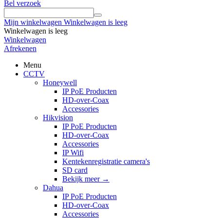
Bel verzoek
Mijn winkelwagen
Winkelwagen is leeg
Winkelwagen is leeg
Winkelwagen
Afrekenen
Menu
CCTV
Honeywell
IP PoE Producten
HD-over-Coax
Accessories
Hikvision
IP PoE Producten
HD-over-Coax
Accessories
IP Wifi
Kentekenregistratie camera's
SD card
Bekijk meer
→
Dahua
IP PoE Producten
HD-over-Coax
Accessories