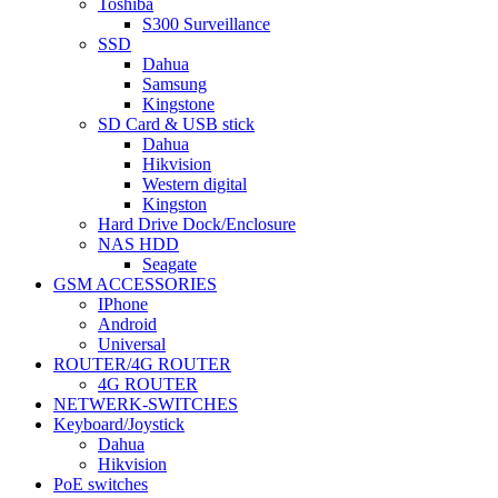
Toshiba
S300 Surveillance
SSD
Dahua
Samsung
Kingstone
SD Card & USB stick
Dahua
Hikvision
Western digital
Kingston
Hard Drive Dock/Enclosure
NAS HDD
Seagate
GSM ACCESSORIES
IPhone
Android
Universal
ROUTER/4G ROUTER
4G ROUTER
NETWERK-SWITCHES
Keyboard/Joystick
Dahua
Hikvision
PoE switches